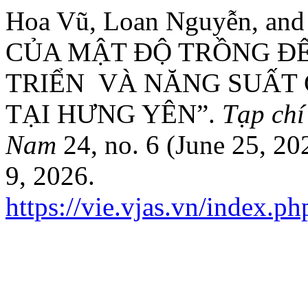
Hoa Vũ, Loan Nguyễn, 
CỦA MẬT ĐỘ TRỒNG ĐẾ
TRIỂN VÀ NĂNG SUẤT 
TẠI HƯNG YÊN”.
Tạp chí
Nam
24, no. 6 (June 25, 2
9, 2026.
https://vie.vjas.vn/index.p