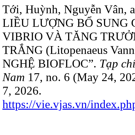
Tới, Huỳnh, Nguyễn Vân
LIỀU LƯỢNG BỔ SUNG 
VIBRIO VÀ TĂNG TRƯỞ
TRẮNG (Litopenaeus Va
NGHỆ BIOFLOC”.
Tạp ch
Nam
17, no. 6 (May 24, 20
7, 2026.
https://vie.vjas.vn/index.ph