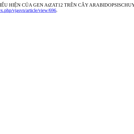
Á SỰ BIỂU HIỆN CỦA GEN AtZAT12 TRÊN CÂY ARABIDOPSISCH
dex.php/vjasvn/article/view/696
.