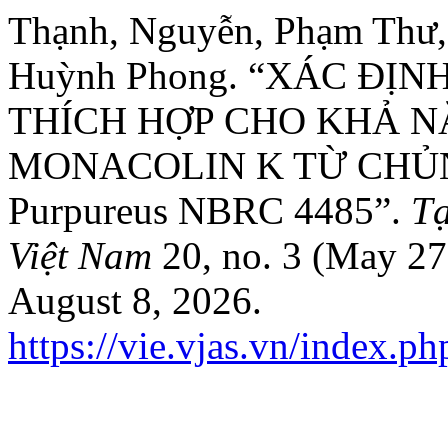
Thạnh, Nguyễn, Phạm Thư,
Huỳnh Phong. “XÁC ĐỊN
THÍCH HỢP CHO KHẢ N
MONACOLIN K TỪ CHỦN
Purpureus NBRC 4485”.
Tạ
Việt Nam
20, no. 3 (May 27
August 8, 2026.
https://vie.vjas.vn/index.ph