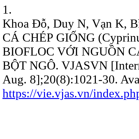
1.
Khoa Đỗ, Duy N, Vạn K,
CÁ CHÉP GIỐNG (Cyprin
BIOFLOC VỚI NGUỒN C
BỘT NGÔ. VJASVN [Interne
Aug. 8];20(8):1021-30. Ava
https://vie.vjas.vn/index.p