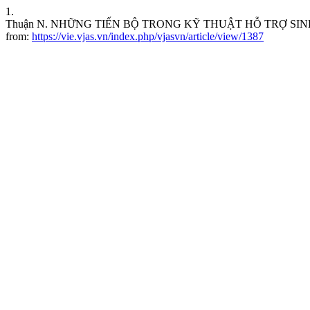
1.
Thuận N. NHỮNG TIẾN BỘ TRONG KỸ THUẬT HỖ TRỢ SINH SẢN: 
from:
https://vie.vjas.vn/index.php/vjasvn/article/view/1387