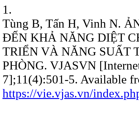
1.
Tùng B, Tấn H, Vinh N
ĐẾN KHẢ NĂNG DIỆT C
TRIỂN VÀ NĂNG SUẤT 
PHÒNG. VJASVN [Internet].
7];11(4):501-5. Available f
https://vie.vjas.vn/index.p