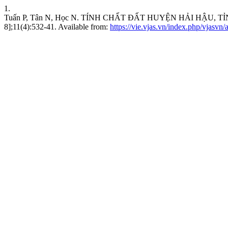
1.
Tuấn P, Tân N, Học N. TÍNH CHẤT ĐẤT HUYỆN HẢI HẬU, TỈNH N
8];11(4):532-41. Available from:
https://vie.vjas.vn/index.php/vjasvn/