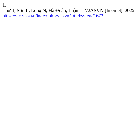
1.
Thư T, Sơn L, Long N, Hà Đoàn, Luận T. VJASVN [Internet]. 2025 Oc
https://vie.vjas.vn/index.php/vjasvn/article/view/1672