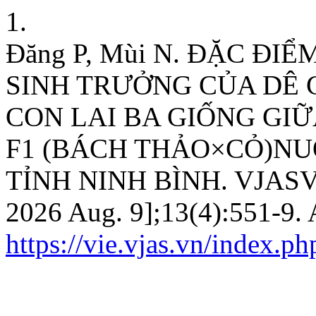
1.
Đăng P, Mùi N. ĐẶC ĐI
SINH TRƯỞNG CỦA DÊ C
CON LAI BA GIỐNG GIỮ
F1 (BÁCH THẢO×CỎ)NU
TỈNH NINH BÌNH. VJASVN [
2026 Aug. 9];13(4):551-9. 
https://vie.vjas.vn/index.ph