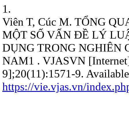
1.
Viên T, Cúc M. TỔNG Q
MỘT SỐ VẤN ĐỀ LÝ LU
DỤNG TRONG NGHIÊN C
NAM1 . VJASVN [Internet].
9];20(11):1571-9. Available
https://vie.vjas.vn/index.p