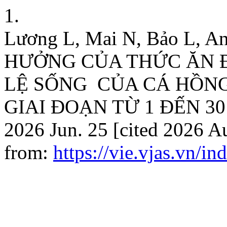
1.
Lương L, Mai N, Bảo L, An
HƯỞNG CỦA THỨC ĂN 
LỆ SỐNG CỦA CÁ HỒNG MI
GIAI ĐOẠN TỪ 1 ĐẾN 30 
2026 Jun. 25 [cited 2026 Au
from:
https://vie.vjas.vn/i