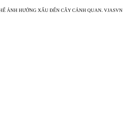
N CHẾ ẢNH HƯỞNG XẤU ĐẾN CÂY CẢNH QUAN. VJASVN