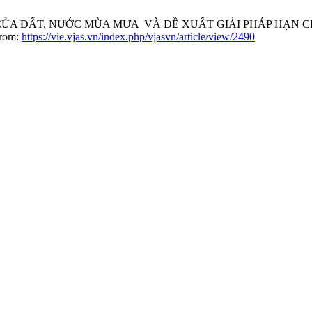
N CỦA ĐẤT, NƯỚC MÙA MƯA VÀ ĐỀ XUẤT GIẢI PHÁP HẠ
from:
https://vie.vjas.vn/index.php/vjasvn/article/view/2490