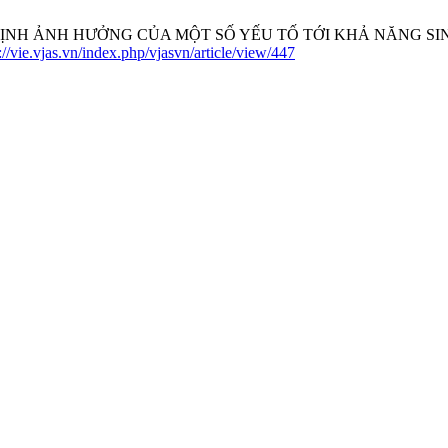
ĐỊNH ẢNH HƯỞNG CỦA MỘT SỐ YẾU TỐ TỚI KHẢ NĂNG SINH
://vie.vjas.vn/index.php/vjasvn/article/view/447