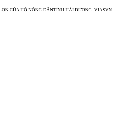
ÔI LỢN CỦA HỘ NÔNG DÂNTỈNH HẢI DƯƠNG. VJASVN