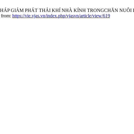
BIỆN PHÁP GIẢM PHÁT THẢI KHÍ NHÀ KÍNH TRONGCHĂN NU
e from:
https://vie.vjas.vn/index.php/vjasvn/article/view/619