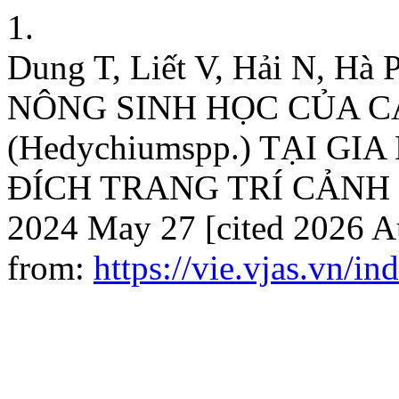
1.
Dung T, Liết V, Hải N, 
NÔNG SINH HỌC CỦA C
(Hedychiumspp.) TẠI G
ĐÍCH TRANG TRÍ CẢNH Q
2024 May 27 [cited 2026 Au
from:
https://vie.vjas.vn/i