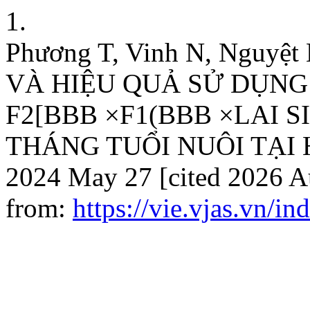
1.
Phương T, Vinh N, Ngu
VÀ HIỆU QUẢ SỬ DỤNG
F2[BBB ×F1(BBB ×LAI S
THÁNG TUỔI NUÔI TẠI HÀ
2024 May 27 [cited 2026 Au
from:
https://vie.vjas.vn/i