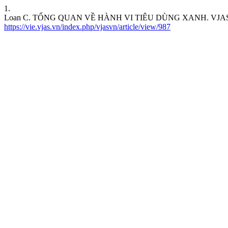
1.
Loan C. TỔNG QUAN VỀ HÀNH VI TIÊU DÙNG XANH. VJASVN [Inter
https://vie.vjas.vn/index.php/vjasvn/article/view/987