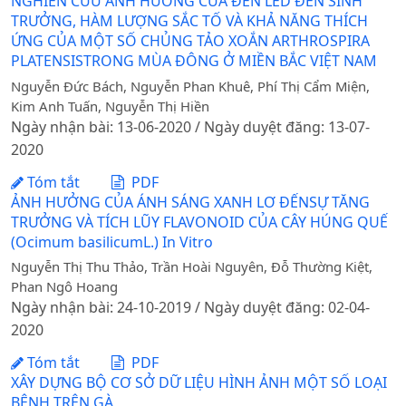
NGHIÊN CỨU ẢNH HƯỞNG CỦA ĐÈN LED ĐẾN SINH
TRƯỞNG, HÀM LƯỢNG SẮC TỐ VÀ KHẢ NĂNG THÍCH
ỨNG CỦA MỘT SỐ CHỦNG TẢO XOẮN ARTHROSPIRA
PLATENSISTRONG MÙA ĐÔNG Ở MIỀN BẮC VIỆT NAM
Nguyễn Đức Bách, Nguyễn Phan Khuê, Phí Thị Cẩm Miện,
Kim Anh Tuấn, Nguyễn Thị Hiền
Ngày nhận bài: 13-06-2020 / Ngày duyệt đăng: 13-07-
2020
Tóm tắt
PDF
ẢNH HƯỞNG CỦA ÁNH SÁNG XANH LƠ ĐẾNSỰ TĂNG
TRƯỞNG VÀ TÍCH LŨY FLAVONOID CỦA CÂY HÚNG QUẾ
(Ocimum basilicumL.) In Vitro
Nguyễn Thị Thu Thảo, Trần Hoài Nguyên, Đỗ Thường Kiệt,
Phan Ngô Hoang
Ngày nhận bài: 24-10-2019 / Ngày duyệt đăng: 02-04-
2020
Tóm tắt
PDF
XÂY DỰNG BỘ CƠ SỞ DỮ LIỆU HÌNH ẢNH MỘT SỐ LOẠI
BỆNH TRÊN GÀ