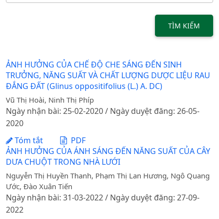
TÌM KIẾM
ẢNH HƯỞNG CỦA CHẾ ĐỘ CHE SÁNG ĐẾN SINH
TRƯỞNG, NĂNG SUẤT VÀ CHẤT LƯỢNG DƯỢC LIỆU RAU
ĐẮNG ĐẤT (Glinus oppositifolius (L.) A. DC)
Vũ Thị Hoài, Ninh Thị Phíp
Ngày nhận bài: 25-02-2020 / Ngày duyệt đăng: 26-05-
2020
Tóm tắt
PDF
ẢNH HƯỞNG CỦA ÁNH SÁNG ĐẾN NĂNG SUẤT CỦA CÂY
DƯA CHUỘT TRONG NHÀ LƯỚI
Nguyễn Thị Huyền Thanh, Phạm Thị Lan Hương, Ngô Quang
Ước, Đào Xuân Tiến
Ngày nhận bài: 31-03-2022 / Ngày duyệt đăng: 27-09-
2022