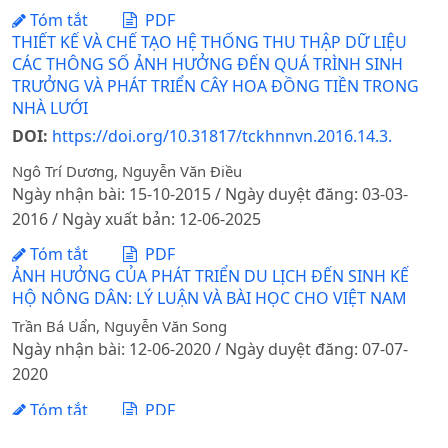
Tóm tắt
PDF
THIẾT KẾ VÀ CHẾ TẠO HỆ THỐNG THU THẬP DỮ LIỆU
CÁC THÔNG SỐ ẢNH HƯỞNG ĐẾN QUÁ TRÌNH SINH
TRƯỞNG VÀ PHÁT TRIỂN CÂY HOA ĐỒNG TIỀN TRONG
NHÀ LƯỚI
DOI:
https://doi.org/10.31817/tckhnnvn.2016.14.3.
Ngô Trí Dương, Nguyễn Văn Điều
Ngày nhận bài: 15-10-2015 / Ngày duyệt đăng: 03-03-
2016 / Ngày xuất bản: 12-06-2025
Tóm tắt
PDF
ẢNH HƯỞNG CỦA PHÁT TRIỂN DU LỊCH ĐẾN SINH KẾ
HỘ NÔNG DÂN: LÝ LUẬN VÀ BÀI HỌC CHO VIỆT NAM
Trần Bá Uẩn, Nguyễn Văn Song
Ngày nhận bài: 12-06-2020 / Ngày duyệt đăng: 07-07-
2020
Tóm tắt
PDF
ẢNH HƯỞNG CỦA LIỀU LƯỢNG PHÂN BÓN CHO ĐẬU