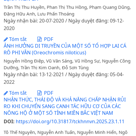
Trần Thị Thu Huyền, Phan Thị Thu Hồng, Phạm Quang Dũng,
Đặng Hữu Anh, Lưu Phấn Thoáng
Ngày nhận bài: 20-07-2020 / Ngày duyệt đăng: 09-12-
2020
Tóm tắt
PDF
ẢNH HƯỞNG DI TRUYỀN CỦA MỘT SỐ TỔ HỢP LAI CÁ
RÔ PHI VẰN (Oreochromis niloticus)
Nguyễn Hồng Điệp, Vũ Văn Sáng, Vũ Hồng Sự, Nguyễn Công
Dưỡng, Trần Thị Kim Oanh, Đỗ Sơn Tùng
Ngày nhận bài: 13-12-2021 / Ngày duyệt đăng: 05-04-
2022
Tóm tắt
PDF
NHẬN THỨC, THÁI ĐỘ VÀ KHẢ NĂNG CHẤP NHẬN RỦI
RO KHI CHUYỂN SANG CANH TÁC HỮU CƠ CỦA CÁC
NÔNG HỘ Ở MỘT SỐ TỈNH MIỀN BẮC VIỆT NAM
DOI:
https://doi.org/10.31817/tckhnnvn.2025.23.1.11
Tô Thế Nguyên, Nguyễn Anh Tuấn, Nguyễn Minh Hiển, Ngô