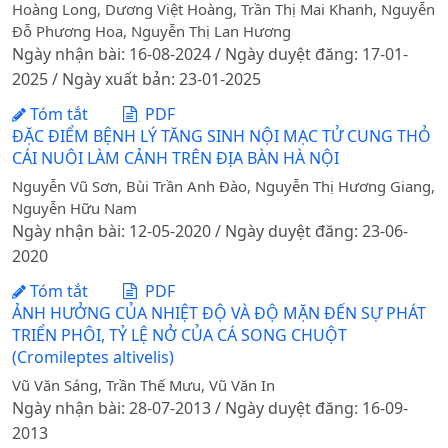
Hoàng Long, Dương Việt Hoàng, Trần Thị Mai Khanh, Nguyễn
Đỗ Phương Hoa, Nguyễn Thị Lan Hương
Ngày nhận bài: 16-08-2024 / Ngày duyệt đăng: 17-01-
2025 / Ngày xuất bản: 23-01-2025
Tóm tắt
PDF
ĐẶC ĐIỂM BỆNH LÝ TĂNG SINH NỘI MẠC TỬ CUNG THỎ
CÁI NUÔI LÀM CẢNH TRÊN ĐỊA BÀN HÀ NỘI
Nguyễn Vũ Sơn, Bùi Trần Anh Đào, Nguyễn Thị Hương Giang,
Nguyễn Hữu Nam
Ngày nhận bài: 12-05-2020 / Ngày duyệt đăng: 23-06-
2020
Tóm tắt
PDF
ẢNH HƯỞNG CỦA NHIỆT ĐỘ VÀ ĐỘ MẶN ĐẾN SỰ PHÁT
TRIỂN PHÔI, TỶ LỆ NỞ CỦA CÁ SONG CHUỘT
(Cromileptes altivelis)
Vũ Văn Sáng, Trần Thế Mưu, Vũ Văn In
Ngày nhận bài: 28-07-2013 / Ngày duyệt đăng: 16-09-
2013