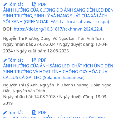
Tóm tắt
PDF
ẢNH HƯỞNG CỦA CƯỜNG ĐỘ ÁNH SÁNG ĐÈN LED ĐẾN
SINH TRƯỞNG, SINH LÝ VÀ NĂNG SUẤT CỦA XÀ LÁCH
SỒI XANH (GREEN OAKLEAF -Lactuca sativavar. crispa)
DOI:
https://doi.org/10.31817/tckhnnvn.2024.22.4.
Nguyễn Thị Phương Dung, Vũ Ngọc Lan, Trần Anh Tuấn
Ngày nhận bài: 27-02-2024 / Ngày duyệt đăng: 12-04-
2024 / Ngày xuất bản: 12-06-2025
Tóm tắt
PDF
ẢNH HƯỞNG CỦA ÁNH SÁNG LED, CHẤT KÍCH ỨNG ĐẾN
SINH TRƯỞNG VÀ HOẠT TÍNH CHỐNG OXY HÓA CỦA
CALLUS CÀ GAI LEO (Solanum hainanese)
Nguyễn Thị Lý Anh, Nguyễn Thị Thanh Phương, Đoàn Ngọc
Hân, Nguyễn Văn Trinh
Ngày nhận bài: 14-08-2018 / Ngày duyệt đăng: 18-03-
2019
Tóm tắt
PDF