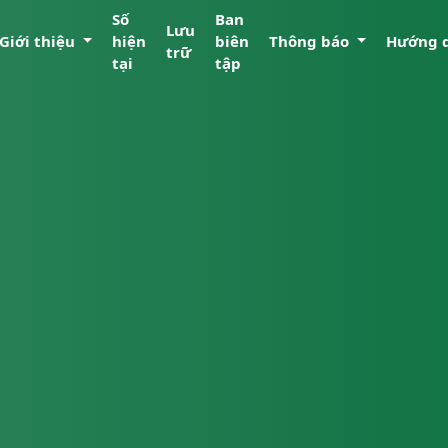
Số
Ban
Lưu
Giới thiệu
hiện
biên
Thông báo
Hướng 
trữ
tại
tập