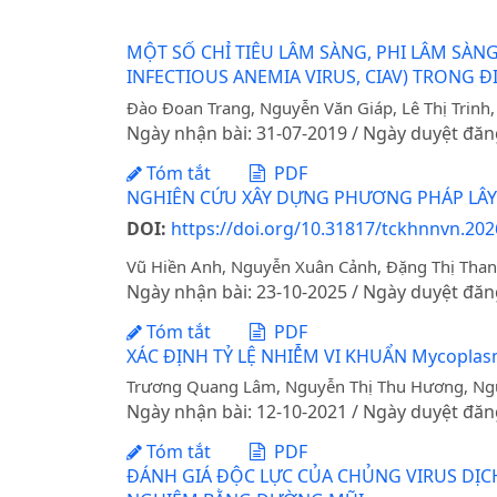
MỘT SỐ CHỈ TIÊU LÂM SÀNG, PHI LÂM SÀN
INFECTIOUS ANEMIA VIRUS, CIAV) TRONG Đ
Đào Đoan Trang, Nguyễn Văn Giáp, Lê Thị Trinh,
Ngày nhận bài: 31-07-2019 / Ngày duyệt đăn
Tóm tắt
PDF
NGHIÊN CỨU XÂY DỰNG PHƯƠNG PHÁP LÂ
DOI:
https://doi.org/10.31817/tckhnnvn.202
Vũ Hiền Anh, Nguyễn Xuân Cảnh, Đặng Thị Tha
Ngày nhận bài: 23-10-2025 / Ngày duyệt đăn
Tóm tắt
PDF
XÁC ĐỊNH TỶ LỆ NHIỄM VI KHUẨN Mycoplas
Trương Quang Lâm, Nguyễn Thị Thu Hương, Nguy
Ngày nhận bài: 12-10-2021 / Ngày duyệt đăn
Tóm tắt
PDF
ĐÁNH GIÁ ĐỘC LỰC CỦA CHỦNG VIRUS DỊC