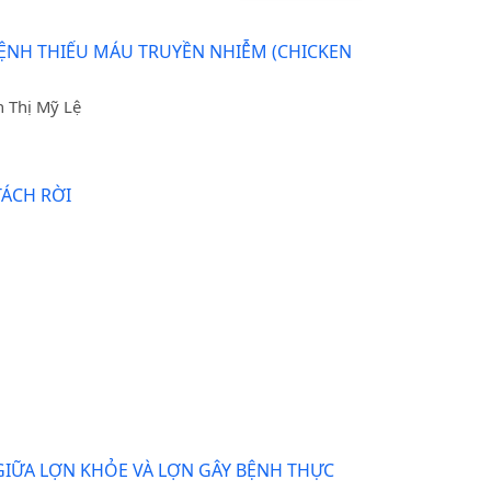
 BỆNH THIẾU MÁU TRUYỀN NHIỄM (CHICKEN
h Thị Mỹ Lệ
TÁCH RỜI
GIỮA LỢN KHỎE VÀ LỢN GÂY BỆNH THỰC