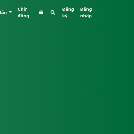
Chờ
Đăng
Đăng
dẫn
đăng
ký
nhập