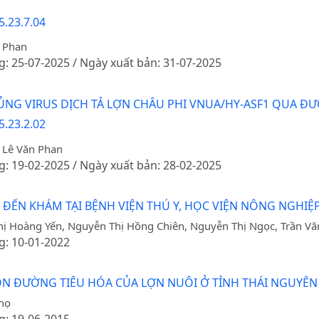
5.23.7.04
n Phan
g: 25-07-2025 / Ngày xuất bản: 31-07-2025
NG VIRUS DỊCH TẢ LỢN CHÂU PHI VNUA/HY-ASF1 QUA ĐƯ
5.23.2.02
 Lê Văn Phan
g: 19-02-2025 / Ngày xuất bản: 28-02-2025
 ĐẾN KHÁM TẠI BỆNH VIỆN THÚ Y, HỌC VIỆN NÔNG NGHIỆP
ị Hoàng Yến, Nguyễn Thị Hồng Chiên, Nguyễn Thị Ngọc, Trần V
g: 10-01-2022
ÒN ĐƯỜNG TIÊU HÓA CỦA LỢN NUÔI Ở TỈNH THÁI NGUYÊN
họ
g: 19-06-2015