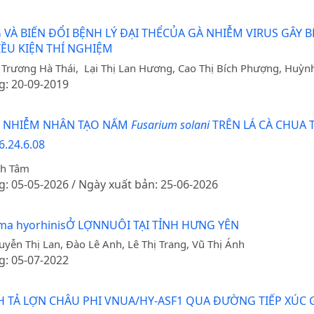
G VÀ BIẾN ĐỔI BỆNH LÝ ĐẠI THỂCỦA GÀ NHIỄM VIRUS GÂY
IỀU KIỆN THÍ NGHIỆM
 Trương Hà Thái, Lại Thị Lan Hương, Cao Thị Bích Phượng, Huỳn
g: 20-09-2019
Y NHIỄM NHÂN TẠO NẤM
Fusarium solani
TRÊN LÁ CÀ CHUA 
6.24.6.08
nh Tâm
g: 05-05-2026 / Ngày xuất bản: 25-06-2026
ma hyorhinisỞ LỢNNUÔI TẠI TỈNH HƯNG YÊN
ễn Thị Lan, Đào Lê Anh, Lê Thị Trang, Vũ Thị Ánh
g: 05-07-2022
H TẢ LỢN CHÂU PHI VNUA/HY-ASF1 QUA ĐƯỜNG TIẾP XÚC 