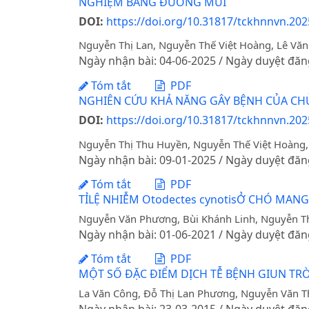
NGHIỆM BẰNG ĐƯỜNG MŨI
DOI:
https://doi.org/10.31817/tckhnnvn.202
Nguyễn Thị Lan, Nguyễn Thế Việt Hoàng, Lê Vă
Ngày nhận bài: 04-06-2025 / Ngày duyệt đăn
Tóm tắt
PDF
NGHIÊN CỨU KHẢ NĂNG GÂY BỆNH CỦA CHỦ
DOI:
https://doi.org/10.31817/tckhnnvn.202
Nguyễn Thị Thu Huyền, Nguyễn Thế Việt Hoàng,
Ngày nhận bài: 09-01-2025 / Ngày duyệt đăn
Tóm tắt
PDF
TỈLỆ NHIỄM Otodectes cynotisỞ CHÓ MANG
Nguyễn Văn Phương, Bùi Khánh Linh, Nguyễn Th
Ngày nhận bài: 01-06-2021 / Ngày duyệt đăn
Tóm tắt
PDF
MỘT SỐ ĐẶC ĐIỂM DỊCH TỄ BỆNH GIUN TR
La Văn Công, Đỗ Thị Lan Phương, Nguyễn Văn T
Ngày nhận bài: 23-03-2015 / Ngày duyệt đăn