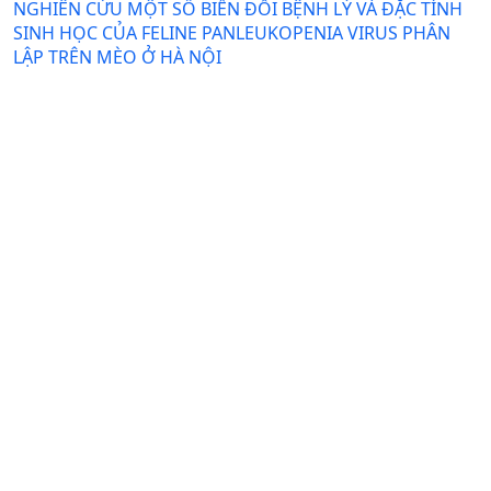
NGHIÊN CỨU MỘT SỐ BIẾN ĐỔI BỆNH LÝ VÀ ĐẶC TÍNH
SINH HỌC CỦA FELINE PANLEUKOPENIA VIRUS PHÂN
LẬP TRÊN MÈO Ở HÀ NỘI
Nguyễn Thị Yến, Nguyễn Vũ Sơn, Nguyễn Thị Ngọc, Lê Văn
Hùng, Nguyễn Thị Giang, Phạm Quang Hưng
Ngày nhận bài: 20-10-2020 / Ngày duyệt đăng: 03-06-
2021
Tóm tắt
PDF
SARS-COV-2 TRÊN ĐỘNG VẬT
Nguyễn Vũ Sơn, Nguyễn Thị Hoa, Bùi Trần Anh Đào, Bùi Thị
Tố Nga, Nguyễn Thị Hương Giang, Hoàng Minh, Trần Minh
Hải, Nguyễn Thị Yến, Nguyễn Thị Lan, Nguyễn Hữu Nam
Ngày nhận bài: 25-08-2020 / Ngày duyệt đăng: 29-03-
2021
Tóm tắt
PDF
PHÂN TÍCH CÁC LOCUS TÍNH TRẠNG SỐ LƯỢNG
(QTLs)MỘT SỐ TÍNH TRẠNG NÔNG HỌCỞ LÚA (Oryza
sativa L.) TRỒNG TẠI VIỆT NAM