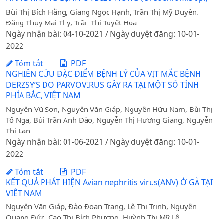
Bùi Thị Bích Hằng, Giang Ngọc Hạnh, Trần Thị Mỹ Duyên,
Đặng Thụy Mai Thy, Trần Thị Tuyết Hoa
Ngày nhận bài: 04-10-2021 / Ngày duyệt đăng: 10-01-
2022
Tóm tắt
PDF
NGHIÊN CỨU ĐẶC ĐIỂM BỆNH LÝ CỦA VỊT MẮC BỆNH
DERZSY’S DO PARVOVIRUS GÂY RA TẠI MỘT SỐ TỈNH
PHÍA BẮC, VIỆT NAM
Nguyễn Vũ Sơn, Nguyễn Văn Giáp, Nguyễn Hữu Nam, Bùi Thị
Tố Nga, Bùi Trần Anh Đào, Nguyễn Thị Hương Giang, Nguyễn
Thị Lan
Ngày nhận bài: 01-06-2021 / Ngày duyệt đăng: 10-01-
2022
Tóm tắt
PDF
KẾT QUẢ PHÁT HIỆN Avian nephritis virus(ANV) Ở GÀ TẠI
VIỆT NAM
Nguyễn Văn Giáp, Đào Đoan Trang, Lê Thị Trinh, Nguyễn
Quang Đức, Cao Thị Bích Phượng, Huỳnh Thị Mỹ Lệ