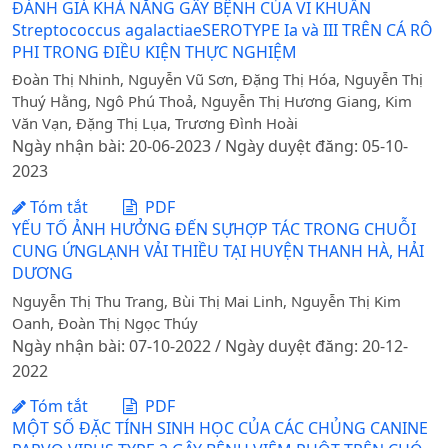
ĐÁNH GIÁ KHẢ NĂNG GÂY BỆNH CỦA VI KHUẨN
Streptococcus agalactiaeSEROTYPE Ia và III TRÊN CÁ RÔ
PHI TRONG ĐIỀU KIỆN THỰC NGHIỆM
Đoàn Thị Nhinh, Nguyễn Vũ Sơn, Đặng Thị Hóa, Nguyễn Thị
Thuý Hằng, Ngô Phú Thoả, Nguyễn Thị Hương Giang, Kim
Văn Vạn, Đặng Thị Lụa, Trương Đình Hoài
Ngày nhận bài: 20-06-2023 / Ngày duyệt đăng: 05-10-
2023
Tóm tắt
PDF
YẾU TỐ ẢNH HƯỞNG ĐẾN SỰHỢP TÁC TRONG CHUỖI
CUNG ỨNGLẠNH VẢI THIỀU TẠI HUYỆN THANH HÀ, HẢI
DƯƠNG
Nguyễn Thị Thu Trang, Bùi Thị Mai Linh, Nguyễn Thị Kim
Oanh, Đoàn Thị Ngọc Thúy
Ngày nhận bài: 07-10-2022 / Ngày duyệt đăng: 20-12-
2022
Tóm tắt
PDF
MỘT SỐ ĐẶC TÍNH SINH HỌC CỦA CÁC CHỦNG CANINE