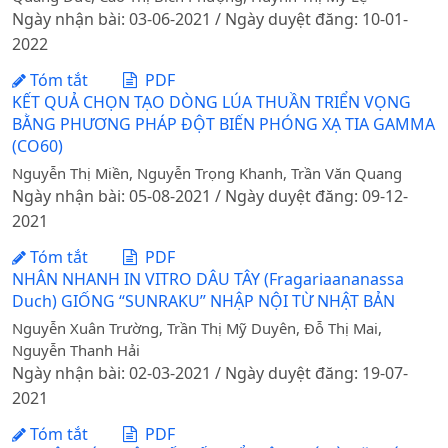
Ngày nhận bài: 03-06-2021 / Ngày duyệt đăng: 10-01-
2022
Tóm tắt
PDF
KẾT QUẢ CHỌN TẠO DÒNG LÚA THUẦN TRIỂN VỌNG
BẰNG PHƯƠNG PHÁP ĐỘT BIẾN PHÓNG XẠ TIA GAMMA
(CO60)
Nguyễn Thị Miền, Nguyễn Trọng Khanh, Trần Văn Quang
Ngày nhận bài: 05-08-2021 / Ngày duyệt đăng: 09-12-
2021
Tóm tắt
PDF
NHÂN NHANH IN VITRO DÂU TÂY (Fragariaananassa
Duch) GIỐNG “SUNRAKU” NHẬP NỘI TỪ NHẬT BẢN
Nguyễn Xuân Trường, Trần Thị Mỹ Duyên, Đỗ Thị Mai,
Nguyễn Thanh Hải
Ngày nhận bài: 02-03-2021 / Ngày duyệt đăng: 19-07-
2021
Tóm tắt
PDF