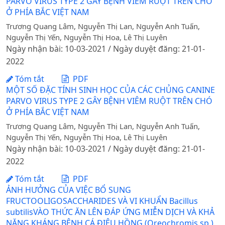
PARVO VIRUS TYPE 2 GÂY BỆNH VIÊM RUỘT TRÊN CHÓ
Ở PHÍA BẮC VIỆT NAM
Trương Quang Lâm, Nguyễn Thị Lan, Nguyễn Anh Tuấn,
Nguyễn Thị Yến, Nguyễn Thị Hoa, Lê Thị Luyên
Ngày nhận bài: 10-03-2021 / Ngày duyệt đăng: 21-01-
2022
Tóm tắt
PDF
MỘT SỐ ĐẶC TÍNH SINH HỌC CỦA CÁC CHỦNG CANINE
PARVO VIRUS TYPE 2 GÂY BỆNH VIÊM RUỘT TRÊN CHÓ
Ở PHÍA BẮC VIỆT NAM
Trương Quang Lâm, Nguyễn Thị Lan, Nguyễn Anh Tuấn,
Nguyễn Thị Yến, Nguyễn Thị Hoa, Lê Thị Luyên
Ngày nhận bài: 10-03-2021 / Ngày duyệt đăng: 21-01-
2022
Tóm tắt
PDF
ẢNH HƯỞNG CỦA VIỆC BỔ SUNG
FRUCTOOLIGOSACCHARIDES VÀ VI KHUẨN Bacillus
subtilisVÀO THỨC ĂN LÊN ĐÁP ỨNG MIỄN DỊCH VÀ KHẢ
NĂNG KHÁNG BỆNH CÁ ĐIÊU HỒNG (Oreochromis sp.)