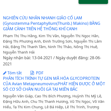
NGHIÊN CỨU NHÂN NHANH GIẢO CỔ LAM
(Gynostemma Pentaphyllum(Thunb.) Makino) BẰNG
GIÂM CÀNH TRÊN HỆ THỐNG KHÍ CANH
Phạm Thị Thu Hằng, Kim Thị Vân, Nguyễn Thị Ngọc Hân,
Đặng Thị Phương Anh, Đinh Trường Sơn, Nguyễn Thị Lâm
Hải, Đặng Thị Thanh Tâm, Ninh Thị Thảo, Nông Thị Huệ,
Nguyễn Thanh Hải
Ngày nhận bài: 13-04-2021 / Ngày duyệt đăng: 28-06-
2021
Tóm tắt
PDF
PHÂN TÍCH TRÌNH TỰ GEN MÃ HÓA GLYCOPROTEIN
CỦA Avian MetapneumovirusPHÁT HIỆN ĐƯỢC Ở MỘT
SỐ CƠ SỞ CHĂN NUÔI GÀ TẠI MIỀN BẮC
Nguyễn Văn Giáp, Cao Thị Bích Phượng, Huỳnh Thị Mỹ Lệ,
Đặng Hữu Anh, Chu Thị Thanh Hương, Vũ Thị Ngọc, Võ Văn
Hiểu, Tạ Thị Kim Chung, Lê Bá Hiệp, Lê Thị Trinh, Trương