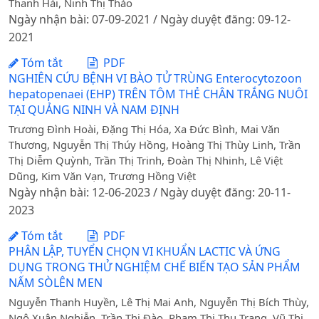
Thanh Hải, Ninh Thị Thảo
Ngày nhận bài: 07-09-2021 / Ngày duyệt đăng: 09-12-
2021
Tóm tắt
PDF
NGHIÊN CỨU BỆNH VI BÀO TỬ TRÙNG Enterocytozoon
hepatopenaei (EHP) TRÊN TÔM THẺ CHÂN TRẮNG NUÔI
TẠI QUẢNG NINH VÀ NAM ĐỊNH
Trương Đình Hoài, Đặng Thị Hóa, Xa Đức Bình, Mai Văn
Thương, Nguyễn Thị Thúy Hồng, Hoàng Thị Thùy Linh, Trần
Thị Diễm Quỳnh, Trần Thị Trinh, Đoàn Thị Nhinh, Lê Việt
Dũng, Kim Văn Vạn, Trương Hồng Việt
Ngày nhận bài: 12-06-2023 / Ngày duyệt đăng: 20-11-
2023
Tóm tắt
PDF
PHÂN LẬP, TUYỂN CHỌN VI KHUẨN LACTIC VÀ ỨNG
DỤNG TRONG THỬ NGHIỆM CHẾ BIẾN TẠO SẢN PHẨM
NẤM SÒLÊN MEN
Nguyễn Thanh Huyền, Lê Thị Mai Anh, Nguyễn Thị Bích Thùy,
Ngô Xuân Nghiễn, Trần Thị Đào, Phạm Thị Thu Trang, Vũ Thị