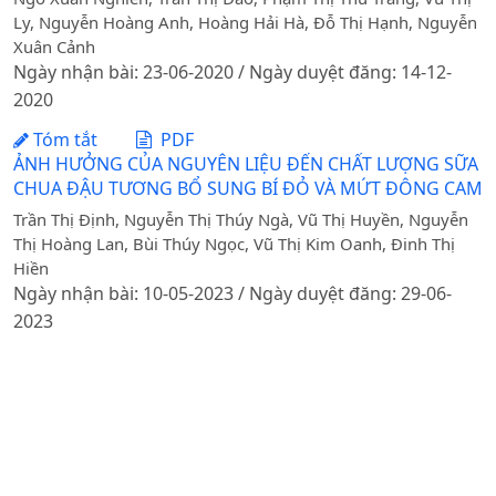
Ly, Nguyễn Hoàng Anh, Hoàng Hải Hà, Đỗ Thị Hạnh, Nguyễn
Xuân Cảnh
Ngày nhận bài: 23-06-2020 / Ngày duyệt đăng: 14-12-
2020
Tóm tắt
PDF
ẢNH HƯỞNG CỦA NGUYÊN LIỆU ĐẾN CHẤT LƯỢNG SỮA
CHUA ĐẬU TƯƠNG BỔ SUNG BÍ ĐỎ VÀ MỨT ĐÔNG CAM
Trần Thị Định, Nguyễn Thị Thúy Ngà, Vũ Thị Huyền, Nguyễn
Thị Hoàng Lan, Bùi Thúy Ngọc, Vũ Thị Kim Oanh, Đinh Thị
Hiền
Ngày nhận bài: 10-05-2023 / Ngày duyệt đăng: 29-06-
2023
Tóm tắt
PDF
ẢNH HƯỞNG CỦA NGUYÊN LIỆU PHỤ VÀ PHỤ GIAĐẾN
CHẤT LƯỢNG SỮA CHUA ĐẬU NÀNH BỔ SUNG MỨT
ĐÔNG THANH LONG
DOI:
https://doi.org/10.31817/tckhnnvn.2024.22.4.