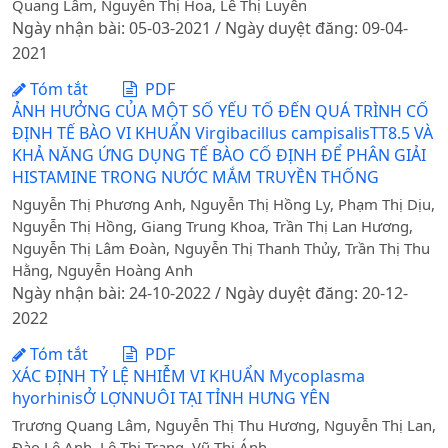
Quang Lâm, Nguyễn Thị Hoa, Lê Thị Luyên
Ngày nhận bài: 05-03-2021 / Ngày duyệt đăng: 09-04-
2021
Tóm tắt
PDF
ẢNH HƯỞNG CỦA MỘT SỐ YẾU TỐ ĐẾN QUÁ TRÌNH CỐ
ĐỊNH TẾ BÀO VI KHUẨN Virgibacillus campisalisTT8.5 VÀ
KHẢ NĂNG ỨNG DỤNG TẾ BÀO CỐ ĐỊNH ĐỂ PHÂN GIẢI
HISTAMINE TRONG NƯỚC MẮM TRUYỀN THỐNG
Nguyễn Thị Phương Anh, Nguyễn Thị Hồng Ly, Phạm Thị Dịu,
Nguyễn Thị Hồng, Giang Trung Khoa, Trần Thị Lan Hương,
Nguyễn Thị Lâm Đoàn, Nguyễn Thị Thanh Thủy, Trần Thị Thu
Hằng, Nguyễn Hoàng Anh
Ngày nhận bài: 24-10-2022 / Ngày duyệt đăng: 20-12-
2022
Tóm tắt
PDF
XÁC ĐỊNH TỶ LỆ NHIỄM VI KHUẨN Mycoplasma
hyorhinisỞ LỢNNUÔI TẠI TỈNH HƯNG YÊN
Trương Quang Lâm, Nguyễn Thị Thu Hương, Nguyễn Thị Lan,
Đào Lê Anh, Lê Thị Trang, Vũ Thị Ánh