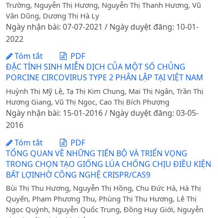
Trường, Nguyễn Thị Hương, Nguyễn Thị Thanh Hương, Vũ
Văn Dũng, Dương Thị Hà Ly
Ngày nhận bài: 07-07-2021 / Ngày duyệt đăng: 10-01-
2022
Tóm tắt
PDF
ĐẶC TÍNH SINH MIỄN DỊCH CỦA MỘT SỐ CHỦNG
PORCINE CIRCOVIRUS TYPE 2 PHÂN LẬP TẠI VIỆT NAM
Huỳnh Thị Mỹ Lệ, Tạ Thị Kim Chung, Mai Thị Ngân, Trần Thị
Hương Giang, Vũ Thị Ngọc, Cao Thị Bích Phượng
Ngày nhận bài: 15-01-2016 / Ngày duyệt đăng: 03-05-
2016
Tóm tắt
PDF
TỔNG QUAN VỀ NHỮNG TIẾN BỘ VÀ TRIỂN VỌNG
TRONG CHỌN TẠO GIỐNG LÚA CHỐNG CHỊU ĐIỀU KIỆN
BẤT LỢINHỜ CÔNG NGHỆ CRISPR/CAS9
Bùi Thị Thu Hương, Nguyễn Thị Hồng, Chu Đức Hà, Hà Thị
Quyến, Phạm Phương Thu, Phùng Thị Thu Hương, Lê Thị
Ngọc Quỳnh, Nguyễn Quốc Trung, Đồng Huy Giới, Nguyễn