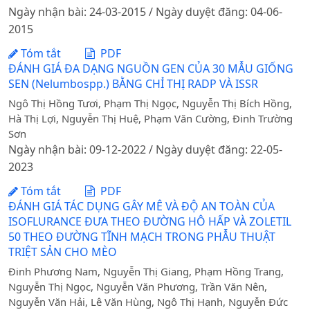
Ngày nhận bài: 24-03-2015 / Ngày duyệt đăng: 04-06-
2015
Tóm tắt
PDF
ĐÁNH GIÁ ĐA DẠNG NGUỒN GEN CỦA 30 MẪU GIỐNG
SEN (Nelumbospp.) BẰNG CHỈ THỊ RADP VÀ ISSR
Ngô Thị Hồng Tươi, Phạm Thị Ngọc, Nguyễn Thị Bích Hồng,
Hà Thị Lợi, Nguyễn Thị Huệ, Phạm Văn Cường, Đinh Trường
Sơn
Ngày nhận bài: 09-12-2022 / Ngày duyệt đăng: 22-05-
2023
Tóm tắt
PDF
ĐÁNH GIÁ TÁC DỤNG GÂY MÊ VÀ ĐỘ AN TOÀN CỦA
ISOFLURANCE ĐƯA THEO ĐƯỜNG HÔ HẤP VÀ ZOLETIL
50 THEO ĐƯỜNG TĨNH MẠCH TRONG PHẪU THUẬT
TRIỆT SẢN CHO MÈO
Đinh Phương Nam, Nguyễn Thị Giang, Phạm Hồng Trang,
Nguyễn Thị Ngọc, Nguyễn Văn Phương, Trần Văn Nên,
Nguyễn Văn Hải, Lê Văn Hùng, Ngô Thị Hạnh, Nguyễn Đức