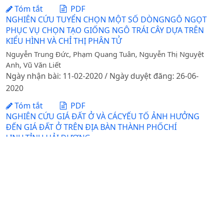
Tóm tắt
PDF
NGHIÊN CỨU TUYỂN CHỌN MỘT SỐ DÒNGNGÔ NGỌT
PHỤC VỤ CHỌN TẠO GIỐNG NGÔ TRÁI CÂY DỰA TRÊN
KIỂU HÌNH VÀ CHỈ THỊ PHÂN TỬ
Nguyễn Trung Đức, Phạm Quang Tuân, Nguyễn Thị Nguyệt
Anh, Vũ Văn Liết
Ngày nhận bài: 11-02-2020 / Ngày duyệt đăng: 26-06-
2020
Tóm tắt
PDF
NGHIÊN CỨU GIÁ ĐẤT Ở VÀ CÁCYẾU TỐ ẢNH HƯỞNG
ĐẾN GIÁ ĐẤT Ở TRÊN ĐỊA BÀN THÀNH PHỐCHÍ
LINH,TỈNH HẢI DƯƠNG
Hồ Thị Lam Trà, Nguyễn Văn Quân, Phạm Anh Tuấn, Trịnh Thị
Mai
Ngày nhận bài: 06-11-2019 / Ngày duyệt đăng: 18-03-
2020
Tóm tắt
PDF
MỘT SỐ GIẢI PHÁP PHÁT TRIỂN NGHỀ NUÔI CÁ LỒNG