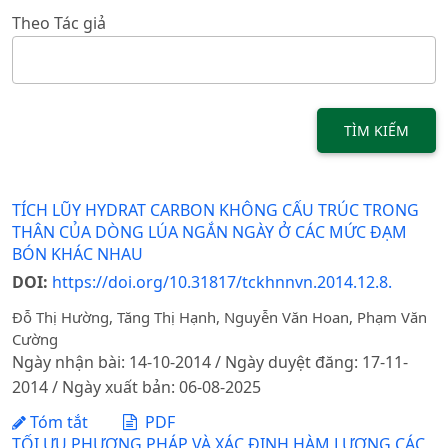
Theo Tác giả
TÌM KIẾM
TÍCH LŨY HYDRAT CARBON KHÔNG CẤU TRÚC TRONG
THÂN CỦA DÒNG LÚA NGẮN NGÀY Ở CÁC MỨC ĐẠM
BÓN KHÁC NHAU
DOI:
https://doi.org/10.31817/tckhnnvn.2014.12.8.
Đỗ Thị Hường, Tăng Thị Hạnh, Nguyễn Văn Hoan, Phạm Văn
Cường
Ngày nhận bài: 14-10-2014 / Ngày duyệt đăng: 17-11-
2014 / Ngày xuất bản: 06-08-2025
Tóm tắt
PDF
TỐI ƯU PHƯƠNG PHÁP VÀ XÁC ĐỊNH HÀM LƯỢNG CÁC