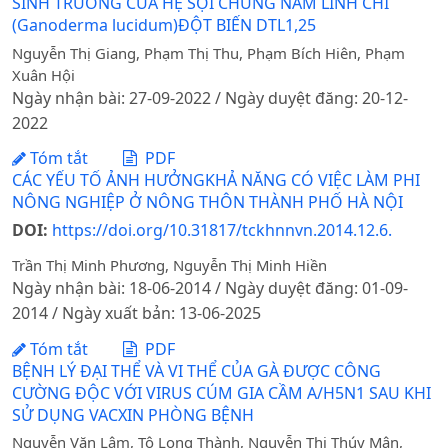
SINH TRƯỞNG CỦA HỆ SỢI CHỦNG NẤM LINH CHI
(Ganoderma lucidum)ĐỘT BIẾN DTL1,25
Nguyễn Thị Giang, Phạm Thị Thu, Phạm Bích Hiên, Phạm
Xuân Hội
Ngày nhận bài: 27-09-2022 / Ngày duyệt đăng: 20-12-
2022
Tóm tắt
PDF
CÁC YẾU TỐ ẢNH HƯỞNGKHẢ NĂNG CÓ VIỆC LÀM PHI
NÔNG NGHIỆP Ở NÔNG THÔN THÀNH PHỐ HÀ NỘI
DOI:
https://doi.org/10.31817/tckhnnvn.2014.12.6.
Trần Thị Minh Phương, Nguyễn Thị Minh Hiền
Ngày nhận bài: 18-06-2014 / Ngày duyệt đăng: 01-09-
2014 / Ngày xuất bản: 13-06-2025
Tóm tắt
PDF
BỆNH LÝ ĐẠI THỂ VÀ VI THỂ CỦA GÀ ĐƯỢC CÔNG
CƯỜNG ĐỘC VỚI VIRUS CÚM GIA CẦM A/H5N1 SAU KHI
SỬ DỤNG VACXIN PHÒNG BỆNH
Nguyễn Văn Lâm, Tô Long Thành, Nguyễn Thị Thúy Mận,