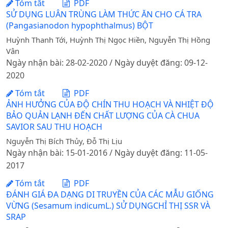
Tóm tắt
PDF
SỬ DỤNG LUÂN TRÙNG LÀM THỨC ĂN CHO CÁ TRA
(Pangasianodon hypophthalmus) BỘT
Huỳnh Thanh Tới, Huỳnh Thị Ngọc Hiền, Nguyễn Thị Hồng
Vân
Ngày nhận bài: 28-02-2020 / Ngày duyệt đăng: 09-12-
2020
Tóm tắt
PDF
ẢNH HƯỞNG CỦA ĐỘ CHÍN THU HOẠCH VÀ NHIỆT ĐỘ
BẢO QUẢN LẠNH ĐẾN CHẤT LƯỢNG CỦA CÀ CHUA
SAVIOR SAU THU HOẠCH
Nguyễn Thị Bích Thủy, Đỗ Thị Lịu
Ngày nhận bài: 15-01-2016 / Ngày duyệt đăng: 11-05-
2017
Tóm tắt
PDF
ĐÁNH GIÁ ĐA DẠNG DI TRUYỀN CỦA CÁC MẪU GIỐNG
VỪNG (Sesamum indicumL.) SỬ DỤNGCHỈ THỊ SSR VÀ
SRAP