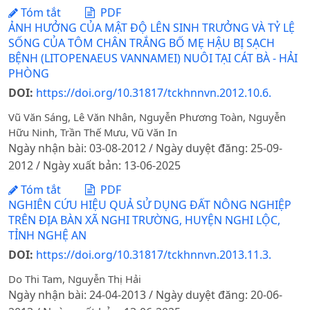
Tóm tắt
PDF
ẢNH HƯỞNG CỦA MẬT ĐỘ LÊN SINH TRƯỞNG VÀ TỶ LỆ
SỐNG CỦA TÔM CHÂN TRẮNG BỐ MẸ HẬU BỊ SẠCH
BỆNH (LITOPENAEUS VANNAMEI) NUÔI TẠI CÁT BÀ - HẢI
PHÒNG
DOI:
https://doi.org/10.31817/tckhnnvn.2012.10.6.
Vũ Văn Sáng, Lê Văn Nhân, Nguyễn Phương Toàn, Nguyễn
Hữu Ninh, Trần Thế Mưu, Vũ Văn In
Ngày nhận bài: 03-08-2012 / Ngày duyệt đăng: 25-09-
2012 / Ngày xuất bản: 13-06-2025
Tóm tắt
PDF
NGHIÊN CỨU HIỆU QUẢ SỬ DỤNG ĐẤT NÔNG NGHIỆP
TRÊN ĐỊA BÀN XÃ NGHI TRƯỜNG, HUYỆN NGHI LỘC,
TỈNH NGHỆ AN
DOI:
https://doi.org/10.31817/tckhnnvn.2013.11.3.
Do Thi Tam, Nguyễn Thị Hải
Ngày nhận bài: 24-04-2013 / Ngày duyệt đăng: 20-06-