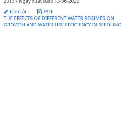
2013 / Ngày xuất bản: 13-06-2025
Tóm tắt
PDF
THE EFFECTS OF DIFFERENT WATER REGIMES ON
GROWTH AND WATER USE EFFICIENCY IN SEEDLING
STAGE OF SOME RICE VARIETIES (Oryzasativa L.)
Nguyễn Thị Ngọc Dinh, Nguyễn Văn Lộc, Toshihiro Mochizuki
Ngày nhận bài: 14-04-2014 / Ngày duyệt đăng: 20-05-
2014
Tóm tắt
PDF
ĐẶCĐIỂM SINH THÁI QUẦNXÃ RONG BIỂN VEN QUẦN
ĐẢO PHÚ QUÝ,TỈNH BÌNH THUẬN
Đinh Thanh Đạt, Đỗ Anh Duy, Trần Văn Hướng
Ngày nhận bài: 31-08-2020 / Ngày duyệt đăng: 06-05-
2021
Tóm tắt
PDF
ỨNG DỤNG GIS VÀ KỸ THUẬT AHP ĐÁNH GIÁ THÍCH
HỢP ĐẤT TRỒNG CÂY DƯỢC LIỆU CÁT CÁNH TẠI TỈNH
LÀO CAI