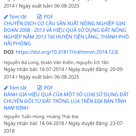
2014 / Ngày xuất bản: 06-08-2025
Tóm tắt
PDF
CHUYỂN DỊCH CƠ CẤU SẢN XUẤT NÔNG NGHIỆP GIAI
ĐOẠN 2008 - 2013 VÀ HIỆU QUẢ SỬ DỤNG ĐẤT NÔNG
NGHIỆP NĂM 2013 TẠI HUYỆN TIÊN LÃNG, THÀNH PHỐ
HẢI PHÒNG
DOI:
https://doi.org/10.31817/tckhnnvn.2014.12.8.
Nguyễn Bá Long, Đoàn Văn Điếm, Nguyễn Ích Tân
Ngày nhận bài: 16-07-2014 / Ngày duyệt đăng: 20-09-
2014 / Ngày xuất bản: 06-08-2025
Tóm tắt
PDF
ĐÁNH GIÁ HIỆU QUẢ CỦA MỘT SỐ LOẠI SỬ DỤNG ĐẤT
CHUYỂN ĐỔI TỪ ĐẤT TRỒNG LÚA TRÊN ĐỊA BÀN TỈNH
NAM ĐỊNH
Nguyễn Tuấn Hùng, Hoàng Thái Đại
Ngày nhận bài: 18-04-2018 / Ngày duyệt đăng: 23-07-
2018