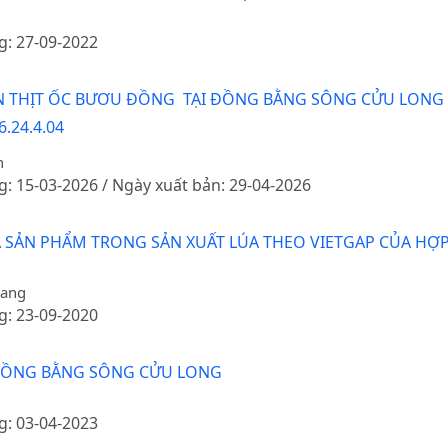
g: 27-09-2022
ÊN THỊT ỐC BƯƠU ĐỒNG TẠI ĐỒNG BẰNG SÔNG CỬU LONG
6.24.4.04
n
g: 15-03-2026 / Ngày xuất bản: 29-04-2026
 SẢN PHẨM TRONG SẢN XUẤT LÚA THEO VIETGAP CỦA HỢP 
rang
g: 23-09-2020
 ĐỒNG BẰNG SÔNG CỬU LONG
g: 03-04-2023