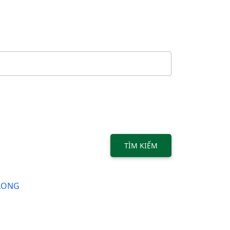
TÌM KIẾM
 LONG