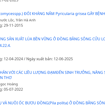
 21-02-2025
mycesspp.) ĐỐI KHÁNG NẤM Pyricularia grisea GÂY BỆN
hước Lộc, Trần Hà Anh
g: 29-11-2015
RỘNG SẢN XUẤT LÚA BỀN VỮNG Ở ĐỒNG BẰNG SÔNG CỬU 
.22.4.
g: 12-04-2024 / Ngày xuất bản: 12-06-2025
ÂN VỚI CÁC LIỀU LƯỢNG ĐẠMĐẾN SINH TRƯỞNG, NĂNG S
ẦN THƠ
Ngọc Hoàng
g: 05-07-2022
HỤ VÀ NUÔI ỐC BƯƠU ĐỒNG(Pila polita) Ở ĐỒNG BẰNG S