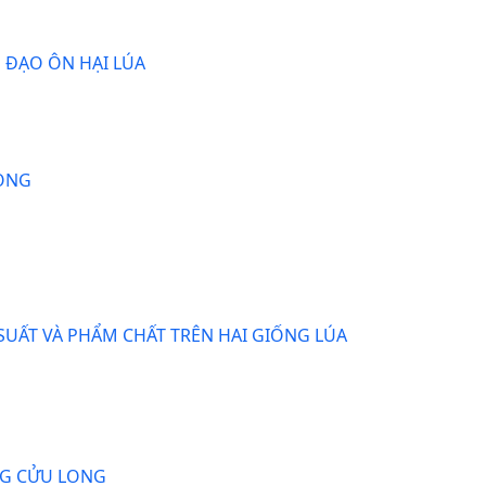
H ĐẠO ÔN HẠI LÚA
LONG
UẤT VÀ PHẨM CHẤT TRÊN HAI GIỐNG LÚA
ÔNG CỬU LONG