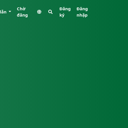
Chờ
Đăng
Đăng
dẫn
đăng
ký
nhập