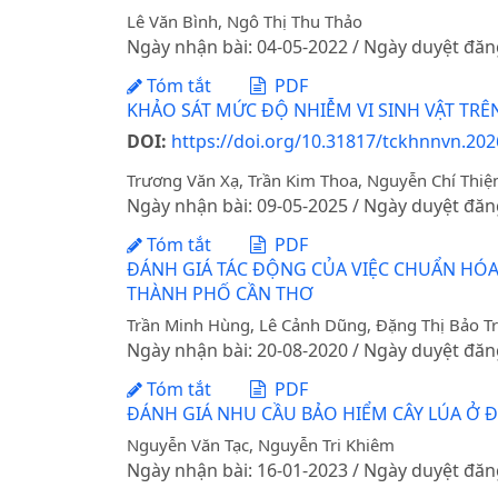
Lê Văn Bình, Ngô Thị Thu Thảo
Ngày nhận bài: 04-05-2022 / Ngày duyệt đăn
Tóm tắt
PDF
KHẢO SÁT MỨC ĐỘ NHIỄM VI SINH VẬT TR
DOI:
https://doi.org/10.31817/tckhnnvn.202
Trương Văn Xạ, Trần Kim Thoa, Nguyễn Chí Thiệ
Ngày nhận bài: 09-05-2025 / Ngày duyệt đăn
Tóm tắt
PDF
ĐÁNH GIÁ TÁC ĐỘNG CỦA VIỆC CHUẨN HÓA
THÀNH PHỐ CẦN THƠ
Trần Minh Hùng, Lê Cảnh Dũng, Đặng Thị Bảo T
Ngày nhận bài: 20-08-2020 / Ngày duyệt đăn
Tóm tắt
PDF
ĐÁNH GIÁ NHU CẦU BẢO HIỂM CÂY LÚA Ở
Nguyễn Văn Tạc, Nguyễn Tri Khiêm
Ngày nhận bài: 16-01-2023 / Ngày duyệt đăn