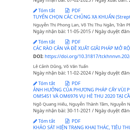
Ngày nhận bài: 07-02-2025 / Ngày xuất bản:
Tóm tắt
PDF
TUYỂN CHỌN CÁC CHỦNG XẠ KHUẨN (Strepto
Nguyễn Thị Phong Lan, Võ Thị Thu Ngân, Trần P
Ngày nhận bài: 11-05-2015 / Ngày duyệt đăn
Tóm tắt
PDF
CÁC RÀO CẢN VÀ ĐỀ XUẤT GIẢI PHÁP MỞ 
DOI:
https://doi.org/10.31817/tckhnnvn.2024
Lê Cảnh Dũng, Võ Văn Tuấn
Ngày nhận bài: 11-02-2024 / Ngày duyệt đăn
Tóm tắt
PDF
ẢNH HƯỞNG CỦA PHƯƠNG PHÁP CẤY VÙI PH
OM5451 VÀ OM6976 VỤ HÈ THU 2020 TẠI C
Ngô Quang Hiếu, Nguyễn Thành Tâm, Nguyễn 
Ngày nhận bài: 30-11-2021 / Ngày duyệt đăn
Tóm tắt
PDF
KHẢO SÁT HIỆN TRẠNG KHAI THÁC, TIÊU T