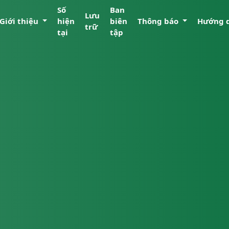
Số
Ban
Lưu
Giới thiệu
hiện
biên
Thông báo
Hướng 
trữ
tại
tập