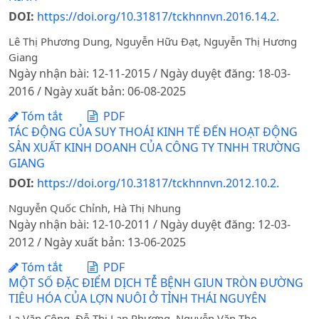
DOI:
https://doi.org/10.31817/tckhnnvn.2016.14.2.
Lê Thị Phương Dung, Nguyễn Hữu Đạt, Nguyễn Thị Hương
Giang
Ngày nhận bài: 12-11-2015 / Ngày duyệt đăng: 18-03-
2016 / Ngày xuất bản: 06-08-2025
Tóm tắt
PDF
TÁC ĐỘNG CỦA SUY THOÁI KINH TẾ ĐẾN HOẠT ĐỘNG
SẢN XUẤT KINH DOANH CỦA CÔNG TY TNHH TRƯỜNG
GIANG
DOI:
https://doi.org/10.31817/tckhnnvn.2012.10.2.
Nguyễn Quốc Chỉnh, Hà Thị Nhung
Ngày nhận bài: 12-10-2011 / Ngày duyệt đăng: 12-03-
2012 / Ngày xuất bản: 13-06-2025
Tóm tắt
PDF
MỘT SỐ ĐẶC ĐIỂM DỊCH TỄ BỆNH GIUN TRÒN ĐƯỜNG
TIÊU HÓA CỦA LỢN NUÔI Ở TỈNH THÁI NGUYÊN
La Văn Công, Đỗ Thị Lan Phương, Nguyễn Văn Thọ