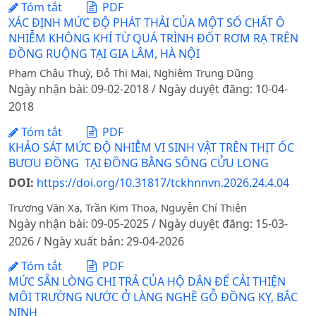
Tóm tắt
PDF
XÁC ĐỊNH MỨC ĐỘ PHÁT THẢI CỦA MỘT SỐ CHẤT Ô
NHIỄM KHÔNG KHÍ TỪ QUÁ TRÌNH ĐỐT RƠM RẠ TRÊN
ĐỒNG RUỘNG TẠI GIA LÂM, HÀ NỘI
Phạm Châu Thuỳ, Đỗ Thị Mai, Nghiêm Trung Dũng
Ngày nhận bài: 09-02-2018 / Ngày duyệt đăng: 10-04-
2018
Tóm tắt
PDF
KHẢO SÁT MỨC ĐỘ NHIỄM VI SINH VẬT TRÊN THỊT ỐC
BƯƠU ĐỒNG TẠI ĐỒNG BẰNG SÔNG CỬU LONG
DOI:
https://doi.org/10.31817/tckhnnvn.2026.24.4.04
Trương Văn Xạ, Trần Kim Thoa, Nguyễn Chí Thiện
Ngày nhận bài: 09-05-2025 / Ngày duyệt đăng: 15-03-
2026 / Ngày xuất bản: 29-04-2026
Tóm tắt
PDF
MỨC SẴN LÒNG CHI TRẢ CỦA HỘ DÂN ĐỂ CẢI THIỆN
MÔI TRƯỜNG NƯỚC Ở LÀNG NGHỀ GỖ ĐỒNG KỴ, BẮC
NINH