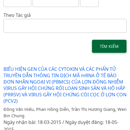
Theo Tác giả
TÌM KIẾM
BIỂU HIỆN GEN CỦA CÁC CYTOKIN VÀ CÁC PHẨN TỬ
TRUYỀN DẪN THÔNG TIN DỊCH MÃ mRNA Ở TẾ BÀO
ĐƠN NHÂN NGOẠI VI (PBMCS) CỦA LỢN ĐỒNG NHIỄM
VIRUS GÂY HỘI CHỨNG RỐI LOẠN SINH SẢN VÀ HÔ HẤP
(PRRSV) VÀ VIRUS GÂY HỘI CHỨNG CÒI CỌC Ở LỢN CON
(PCV2)
Đồng Văn Hiếu, Phan Hồng Diễn, Trần Thị Hương Giang, Wen
Bin Chung
Ngày nhận bài: 18-03-2015 / Ngày duyệt đăng: 18-05-
2015