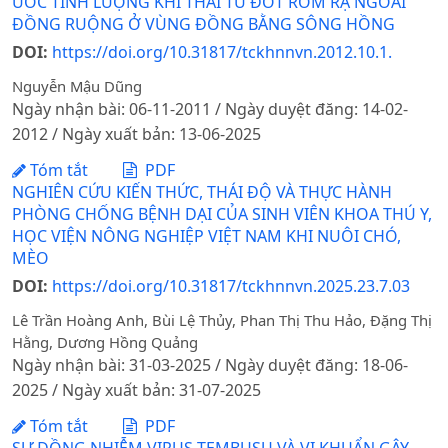
ƯỚC TÍNH LƯỢNG KHÍ THẢI TỪ ĐỐT RƠM RẠ NGOÀI
ĐỒNG RUỘNG Ở VÙNG ĐỒNG BẰNG SÔNG HỒNG
DOI:
https://doi.org/10.31817/tckhnnvn.2012.10.1.
Nguyễn Mậu Dũng
Ngày nhận bài: 06-11-2011 / Ngày duyệt đăng: 14-02-
2012 / Ngày xuất bản: 13-06-2025
Tóm tắt
PDF
NGHIÊN CỨU KIẾN THỨC, THÁI ĐỘ VÀ THỰC HÀNH
PHÒNG CHỐNG BỆNH DẠI CỦA SINH VIÊN KHOA THÚ Y,
HỌC VIỆN NÔNG NGHIỆP VIỆT NAM KHI NUÔI CHÓ,
MÈO
DOI:
https://doi.org/10.31817/tckhnnvn.2025.23.7.03
Lê Trần Hoàng Anh, Bùi Lệ Thủy, Phan Thị Thu Hảo, Đặng Thị
Hằng, Dương Hồng Quảng
Ngày nhận bài: 31-03-2025 / Ngày duyệt đăng: 18-06-
2025 / Ngày xuất bản: 31-07-2025
Tóm tắt
PDF
SỰ ĐỒNG NHIỄM VIRUS TEMBUSU VÀ VI KHUẨN GÂY