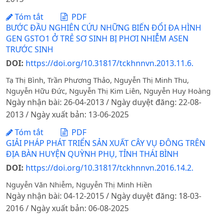
Tóm tắt
PDF
BƯỚC ĐẦU NGHIÊN CỨU NHỮNG BIẾN ĐỔI ĐA HÌNH
GEN GSTO1 Ở TRẺ SƠ SINH BỊ PHƠI NHIỄM ASEN
TRƯỚC SINH
DOI:
https://doi.org/10.31817/tckhnnvn.2013.11.6.
Tạ Thị Bình, Trần Phương Thảo, Nguyễn Thị Minh Thu,
Nguyễn Hữu Đức, Nguyễn Thị Kim Liên, Nguyễn Huy Hoàng
Ngày nhận bài: 26-04-2013 / Ngày duyệt đăng: 22-08-
2013 / Ngày xuất bản: 13-06-2025
Tóm tắt
PDF
GIẢI PHÁP PHÁT TRIỂN SẢN XUẤT CÂY VỤ ĐÔNG TRÊN
ĐỊA BÀN HUYỆN QUỲNH PHỤ, TỈNH THÁI BÌNH
DOI:
https://doi.org/10.31817/tckhnnvn.2016.14.2.
Nguyễn Văn Nhiễm, Nguyễn Thị Minh Hiền
Ngày nhận bài: 04-12-2015 / Ngày duyệt đăng: 18-03-
2016 / Ngày xuất bản: 06-08-2025