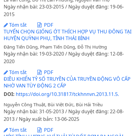
Ngày nhận bài: 23-03-2015 / Ngày duyệt đăng: 19-06-
2015
Tóm tắt
PDF
TUYỂN CHỌN GIỐNG ỚT THÍCH HỢP VỤ THU ĐÔNG TẠI
HUYỆN QUỲNH PHỤ, TỈNH THÁI BÌNH
Đặng Tiến Dũng, Phạm Tiến Dũng, Đỗ Thị Hường
Ngày nhận bài: 19-03-2020 / Ngày duyệt đăng: 12-08-
2020
Tóm tắt
PDF
ĐIỀU KHIỂN TỶ SỐ TRUYỀN CỦA TRUYỀN ĐỘNG VÔ CẤP
NHỜ VAN TÙY ĐỘNG 2 CẤP
DOI:
https://doi.org/10.31817/tckhnnvn.2013.11.5.
Nguyễn Công Thuật, Bùi Việt Đức, Bùi Hải Triều
Ngày nhận bài: 31-05-2013 / Ngày duyệt đăng: 22-08-
2013 / Ngày xuất bản: 13-06-2025
Tóm tắt
PDF