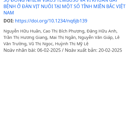
BỆNH Ở ĐÀN VỊT NUÔI TẠI MỘT SỐ TỈNH MIỀN BẮC VIỆT
NAM
DOI:
https://doi.org/10.1234/nq6jb139
Nguyễn Hữu Huân, Cao Thị Bích Phượng, Đặng Hữu Anh,
Trần Thị Hương Giang, Mai Thị Ngân, Nguyễn Văn Giáp, Lê
Văn Trường, Vũ Thị Ngọc, Huỳnh Thị Mỹ Lệ
Ngày nhận bài: 06-02-2025 / Ngày xuất bản: 20-02-2025
Tóm tắt
PDF
Phân tích các dòng chu chuyển của lợn tại một tỉnh ở
miền Bắc Việt Nam và áp dụng trong xây dựng các
chiến lược giám sát bệnh truyền nhiễm
DOI:
https://doi.org/10.31817/tckhnnvn.2016.14.10.
E. Baudon, G. Fournie, D. T. Hiep, T. T. H. Pham, R. Duboz, M.
Ge Ly, M. Peiris, B. J. Cowling, V. D. Ton, M. Peyre
Ngày xuất bản: 02-07-2025
Tóm tắt
PDF
PHÂN TÍCH TRÌNH TỰ GEN S1 CỦA CHỦNG VIRUS GÂY