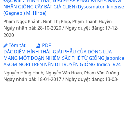
ĐẶC ĐIỂM HÌNH THÁI, GIẢI PHÁP PHẪU VÀ KHẢ NĂNG
NHÂN GIỐNG CÂY BÁT GIÁ CLIÊN (Dysosmaton kinense
(Gagnep.) M. Hiroe)
Phạm Ngọc Khánh, Ninh Thị Phíp, Phạm Thanh Huyền
Ngày nhận bài: 28-10-2020 / Ngày duyệt đăng: 17-12-
2020
Tóm tắt
PDF
ĐẶC ĐIỂM HÌNH THÁI, GIẢI PHẪU CỦA DÒNG LÚA
MANG MỘT ĐOẠN NHIỄM SẮC THỂ TỪ GIỐNG Japonica
ASOMINORI TRÊN NỀN DI TRUYỀN GIỐNG Indica IR24
Nguyễn Hồng Hạnh, Nguyễn Văn Hoan, Phạm Văn Cường
Ngày nhận bài: 18-01-2017 / Ngày duyệt đăng: 13-03-
2017
Tóm tắt
PDF
ĐẶC ĐIỂM HÌNH THÁI, GIẢI PHẪU VÀ RA HOA LÀM QUẢ
CỦA MỘT SỐ MẪU GIỐNG NGẢI CỨU
DOI:
https://doi.org/10.31817/tckhnnvn.2015.13.4.
Ninh Thị Phíp, Nguyễn Thị Thanh Hải, Đinh Thái Hoàng