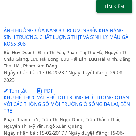
TÌM KIẾM
ẢNH HƯỞNG CỦA NANOCURCUMIN ĐẾN KHẢ NĂNG
SINH TRƯỞNG, CHẤT LƯỢNG THỊT VÀ SINH LÝ MÁU GÀ
ROSS 308
Bùi Huy Doanh, Đinh Thị Yên, Phạm Thị Thu Hà, Nguyễn Thị
Châu Giang, Lưu Hải Long, Lưu Hải Lân, Lưu Hải Minh, Đặng
Thái Hải, Phạm Kim Đăng
Ngày nhận bài: 17-04-2023 / Ngày duyệt đăng: 29-08-
2023
Tóm tắt
PDF
KHU HỆ THỰC VẬT PHÙ DU TRONG MỐI TƯƠNG QUAN
VỚI CÁC THÔNG SỐ MÔI TRƯỜNG Ở SÔNG BA LAI, BẾN
TRE
Phạm Thanh Lưu, Trần Thị Ngọc Dung, Trần Thành Thái,
Nguyễn Thị Mỹ Yến, Ngô Xuân Quảng
Ngày nhận bài: 15-02-2017 / Ngày duyệt đăng: 15-06-