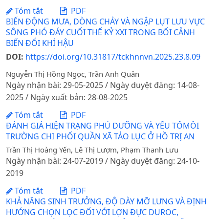
Tóm tắt
PDF
BIẾN ĐỘNG MƯA, DÒNG CHẢY VÀ NGẬP LỤT LƯU VỰC
SÔNG PHÓ ĐÁY CUỐI THẾ KỶ XXI TRONG BỐI CẢNH
BIẾN ĐỔI KHÍ HẬU
DOI:
https://doi.org/10.31817/tckhnnvn.2025.23.8.09
Nguyễn Thị Hồng Ngọc, Trần Anh Quân
Ngày nhận bài: 29-05-2025 / Ngày duyệt đăng: 14-08-
2025 / Ngày xuất bản: 28-08-2025
Tóm tắt
PDF
ĐÁNH GIÁ HIỆN TRẠNG PHÚ DƯỠNG VÀ YẾU TỐMÔI
TRƯỜNG CHI PHỐI QUẦN XÃ TẢO LỤC Ở HỒ TRỊ AN
Trần Thị Hoàng Yến, Lê Thị Lượm, Phạm Thanh Lưu
Ngày nhận bài: 24-07-2019 / Ngày duyệt đăng: 24-10-
2019
Tóm tắt
PDF
KHẢ NĂNG SINH TRƯỞNG, ĐỘ DÀY MỠ LƯNG VÀ ĐỊNH
HƯỚNG CHỌN LỌC ĐỐI VỚI LỢN ĐỰC DUROC,