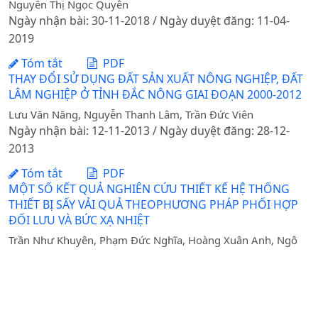
Nguyễn Thị Ngọc Quyên
Ngày nhận bài: 30-11-2018 / Ngày duyệt đăng: 11-04-
2019
Tóm tắt
PDF
THAY ĐỔI SỬ DỤNG ĐẤT SẢN XUẤT NÔNG NGHIỆP, ĐẤT
LÂM NGHIỆP Ở TỈNH ĐẮC NÔNG GIAI ĐOẠN 2000-2012
Lưu Văn Năng, Nguyễn Thanh Lâm, Trần Đức Viên
Ngày nhận bài: 12-11-2013 / Ngày duyệt đăng: 28-12-
2013
Tóm tắt
PDF
MỘT SỐ KẾT QUẢ NGHIÊN CỨU THIẾT KẾ HỆ THỐNG
THIẾT BỊ SẤY VẢI QUẢ THEOPHƯƠNG PHÁP PHỐI HỢP
ĐỐI LƯU VÀ BỨC XẠ NHIỆT
Trần Như Khuyên, Phạm Đức Nghĩa, Hoàng Xuân Anh, Ngô
Thị Hiền, Lê Huy Thương, Trương Thị Toàn
Ngày nhận bài: 04-04-2012 / Ngày duyệt đăng: 14-06-
2012
Tóm tắt
PDF