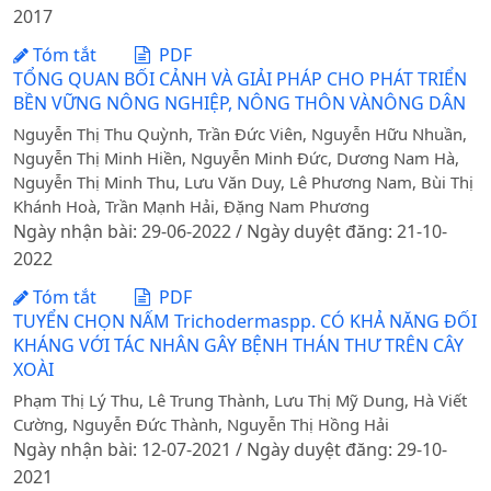
2017
Tóm tắt
PDF
TỔNG QUAN BỐI CẢNH VÀ GIẢI PHÁP CHO PHÁT TRIỂN
BỀN VỮNG NÔNG NGHIỆP, NÔNG THÔN VÀNÔNG DÂN
Nguyễn Thị Thu Quỳnh, Trần Đức Viên, Nguyễn Hữu Nhuần,
Nguyễn Thị Minh Hiền, Nguyễn Minh Đức, Dương Nam Hà,
Nguyễn Thị Minh Thu, Lưu Văn Duy, Lê Phương Nam, Bùi Thị
Khánh Hoà, Trần Mạnh Hải, Đặng Nam Phương
Ngày nhận bài: 29-06-2022 / Ngày duyệt đăng: 21-10-
2022
Tóm tắt
PDF
TUYỂN CHỌN NẤM Trichodermaspp. CÓ KHẢ NĂNG ĐỐI
KHÁNG VỚI TÁC NHÂN GÂY BỆNH THÁN THƯ TRÊN CÂY
XOÀI
Phạm Thị Lý Thu, Lê Trung Thành, Lưu Thị Mỹ Dung, Hà Viết
Cường, Nguyễn Đức Thành, Nguyễn Thị Hồng Hải
Ngày nhận bài: 12-07-2021 / Ngày duyệt đăng: 29-10-
2021