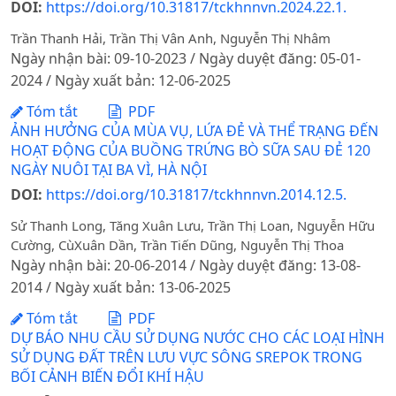
DOI:
https://doi.org/10.31817/tckhnnvn.2024.22.1.
Trần Thanh Hải, Trần Thị Vân Anh, Nguyễn Thị Nhâm
Ngày nhận bài: 09-10-2023 / Ngày duyệt đăng: 05-01-
2024 / Ngày xuất bản: 12-06-2025
Tóm tắt
PDF
ẢNH HƯỞNG CỦA MÙA VỤ, LỨA ĐẺ VÀ THỂ TRẠNG ĐẾN
HOẠT ĐỘNG CỦA BUỒNG TRỨNG BÒ SỮA SAU ĐẺ 120
NGÀY NUÔI TẠI BA VÌ, HÀ NỘI
DOI:
https://doi.org/10.31817/tckhnnvn.2014.12.5.
Sử Thanh Long, Tăng Xuân Lưu, Trần Thị Loan, Nguyễn Hữu
Cường, CùXuân Dần, Trần Tiến Dũng, Nguyễn Thị Thoa
Ngày nhận bài: 20-06-2014 / Ngày duyệt đăng: 13-08-
2014 / Ngày xuất bản: 13-06-2025
Tóm tắt
PDF
DỰ BÁO NHU CẦU SỬ DỤNG NƯỚC CHO CÁC LOẠI HÌNH
SỬ DỤNG ĐẤT TRÊN LƯU VỰC SÔNG SREPOK TRONG
BỐI CẢNH BIẾN ĐỔI KHÍ HẬU