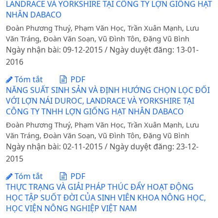
LANDRACE VÀ YORKSHIRE TẠI CÔNG TY LỢN GIỐNG HẠT
NHÂN DABACO
Đoàn Phương Thuý, Phạm Văn Học, Trần Xuân Mạnh, Lưu
Văn Tráng, Đoàn Văn Soạn, Vũ Đình Tôn, Đặng Vũ Bình
Ngày nhận bài: 09-12-2015 / Ngày duyệt đăng: 13-01-
2016
Tóm tắt
PDF
NĂNG SUẤT SINH SẢN VÀ ĐỊNH HƯỚNG CHỌN LỌC ĐỐI
VỚI LỢN NÁI DUROC, LANDRACE VÀ YORKSHIRE TẠI
CÔNG TY TNHH LỢN GIỐNG HẠT NHÂN DABACO
Đoàn Phương Thuý, Phạm Văn Học, Trần Xuân Mạnh, Lưu
Văn Tráng, Đoàn Văn Soạn, Vũ Đình Tôn, Đặng Vũ Bình
Ngày nhận bài: 02-11-2015 / Ngày duyệt đăng: 23-12-
2015
Tóm tắt
PDF
THỰC TRẠNG VÀ GIẢI PHÁP THÚC ĐẨY HOẠT ĐỘNG
HỌC TẬP SUỐT ĐỜI CỦA SINH VIÊN KHOA NÔNG HỌC,
HỌC VIỆN NÔNG NGHIỆP VIỆT NAM