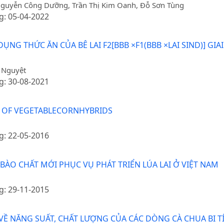
Nguyễn Công Dưỡng, Trần Thị Kim Oanh, Đỗ Sơn Tùng
g: 05-04-2022
NG THỨC ĂN CỦA BÊ LAI F2[BBB ×F1(BBB ×LAI SIND)] GIA
ị Nguyệt
g: 30-08-2021
S OF VEGETABLECORNHYBRIDS
g: 22-05-2016
BÀO CHẤT MỚI PHỤC VỤ PHÁT TRIỂN LÚA LAI Ở VIỆT NAM
g: 29-11-2015
VỀ NĂNG SUẤT, CHẤT LƯỢNG CỦA CÁC DÒNG CÀ CHUA BI T