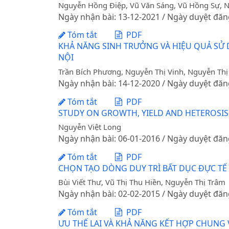
Nguyễn Hồng Điệp, Vũ Văn Sáng, Vũ Hồng Sự, 
Ngày nhận bài: 13-12-2021 / Ngày duyệt đăn
Tóm tắt
PDF
KHẢ NĂNG SINH TRƯỞNG VÀ HIỆU QUẢ SỬ DỤ
NỘI
Trần Bích Phương, Nguyễn Thị Vinh, Nguyễn Th
Ngày nhận bài: 14-12-2020 / Ngày duyệt đăn
Tóm tắt
PDF
STUDY ON GROWTH, YIELD AND HETEROSI
Nguyễn Việt Long
Ngày nhận bài: 06-01-2016 / Ngày duyệt đăn
Tóm tắt
PDF
CHỌN TẠO DÒNG DUY TRÌ BẤT DỤC ĐỰC TẾ 
Bùi Viết Thư, Vũ Thị Thu Hiền, Nguyễn Thị Trâm
Ngày nhận bài: 02-02-2015 / Ngày duyệt đăn
Tóm tắt
PDF
ƯU THẾ LAI VÀ KHẢ NĂNG KẾT HỢP CHUNG 