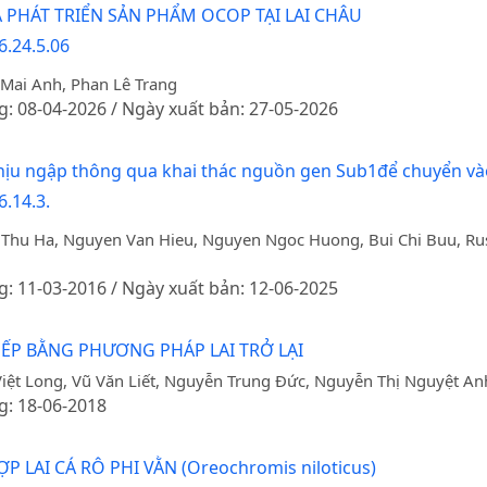
 PHÁT TRIỂN SẢN PHẨM OCOP TẠI LAI CHÂU
6.24.5.06
 Mai Anh, Phan Lê Trang
g: 08-04-2026 / Ngày xuất bản: 27-05-2026
 chịu ngập thông qua khai thác nguồn gen Sub1để chuyển và
.14.3.
hu Ha, Nguyen Van Hieu, Nguyen Ngoc Huong, Bui Chi Buu, Russ
g: 11-03-2016 / Ngày xuất bản: 12-06-2025
ẾP BẰNG PHƯƠNG PHÁP LAI TRỞ LẠI
t Long, Vũ Văn Liết, Nguyễn Trung Đức, Nguyễn Thị Nguyệt An
g: 18-06-2018
LAI CÁ RÔ PHI VẰN (Oreochromis niloticus)