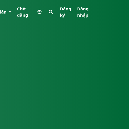
Chờ
Đăng
Đăng
dẫn
đăng
ký
nhập