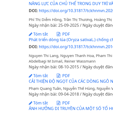
NĂNG LỰC CỦA CHỦ THỂ TRONG DUY TRÌ VÀ
DOI:
https://doi.org/10.31817/tckhnnvn.202
Phí Thị Diễm Hồng, Trần Thị Thương, Hoàng Thị
Ngày nhận bài: 25-09-2025 / Ngày duyệt đăn
Tóm tắt
PDF
Phát triển dòng lúa (Oryza sativaL.) chống
DOI:
https://doi.org/10.31817/tckhnnvn.2016
Nguyen Thi Lang, Nguyen Thanh Hoa, Pham Thi T
Abdelbagi M Ismail, Reiner Wassmann
Ngày nhận bài: 08-10-2015 / Ngày duyệt đăn
Tóm tắt
PDF
CẢI THIỆN ĐỘ NGỌT CỦA CÁC DÒNG NGÔ N
Phạm Quang Tuân, Nguyễn Thế Hùng, Nguyễn Việ
Ngày nhận bài: 09-04-2018 / Ngày duyệt đăn
Tóm tắt
PDF
ẢNH HƯỞNG DI TRUYỀN CỦA MỘT SỐ TỔ HỢP 