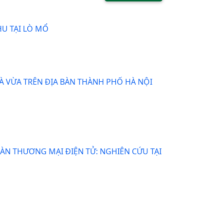
U TẠI LÒ MỔ
À VỪA TRÊN ĐỊA BÀN THÀNH PHỐ HÀ NỘI
N THƯƠNG MẠI ĐIỆN TỬ: NGHIÊN CỨU TẠI