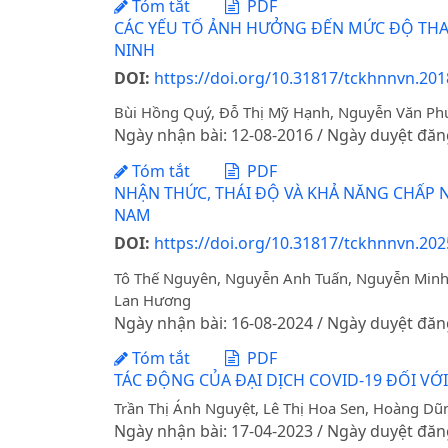
Tóm tắt
PDF
CÁC YẾU TỐ ẢNH HƯỞNG ĐẾN MỨC ĐỘ THAM
NINH
DOI:
https://doi.org/10.31817/tckhnnvn.2018
Bùi Hồng Quý, Đỗ Thị Mỹ Hạnh, Nguyễn Văn P
Ngày nhận bài: 12-08-2016 / Ngày duyệt đăn
Tóm tắt
PDF
NHẬN THỨC, THÁI ĐỘ VÀ KHẢ NĂNG CHẤP 
NAM
DOI:
https://doi.org/10.31817/tckhnnvn.202
Tô Thế Nguyên, Nguyễn Anh Tuấn, Nguyễn Minh
Lan Hương
Ngày nhận bài: 16-08-2024 / Ngày duyệt đăn
Tóm tắt
PDF
TÁC ĐỘNG CỦA ĐẠI DỊCH COVID-19 ĐỐI VỚ
Trần Thị Ánh Nguyệt, Lê Thị Hoa Sen, Hoàng Dũn
Ngày nhận bài: 17-04-2023 / Ngày duyệt đăn