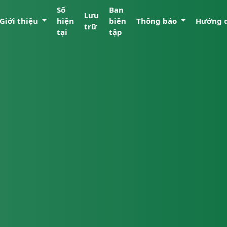
Số
Ban
Lưu
Giới thiệu
hiện
biên
Thông báo
Hướng 
trữ
tại
tập