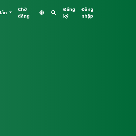
Chờ
Đăng
Đăng
dẫn
đăng
ký
nhập