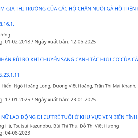
 GIA THỊ TRƯỜNG CỦA CÁC HỘ CHĂN NUÔI GÀ HỒ TRÊN 
.16.1.
hương
g: 01-02-2018 / Ngày xuất bản: 12-06-2025
NHẬN RỦI RO KHI CHUYỂN SANG CANH TÁC HỮU CƠ CỦA CÁ
5.23.1.11
 Hiển, Ngô Hoàng Long, Dương Việt Hoàng, Trần Thị Mai Khanh
g: 17-01-2025 / Ngày xuất bản: 23-01-2025
I NỮ LAO ĐỘNG DI CƯ TRẺ TUỔI Ở KHU VỰC VEN BIỂN TỈN
g Hà, Tsutsui Kazunobu, Bùi Thị Thu, Đỗ Thị Việt Hương
g: 04-08-2023