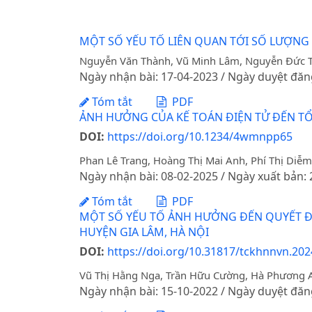
MỘT SỐ YẾU TỐ LIÊN QUAN TỚI SỐ LƯỢNG
Nguyễn Văn Thành, Vũ Minh Lâm, Nguyễn Đức T
Ngày nhận bài: 17-04-2023 / Ngày duyệt đăn
Tóm tắt
PDF
ẢNH HƯỞNG CỦA KẾ TOÁN ĐIỆN TỬ ĐẾN TỔ
DOI:
https://doi.org/10.1234/4wmnpp65
Phan Lê Trang, Hoàng Thị Mai Anh, Phí Thị Diễ
Ngày nhận bài: 08-02-2025 / Ngày xuất bản:
Tóm tắt
PDF
MỘT SỐ YẾU TỐ ẢNH HƯỞNG ĐẾN QUYẾT Đ
HUYỆN GIA LÂM, HÀ NỘI
DOI:
https://doi.org/10.31817/tckhnnvn.2024
Vũ Thị Hằng Nga, Trần Hữu Cường, Hà Phương 
Ngày nhận bài: 15-10-2022 / Ngày duyệt đăn