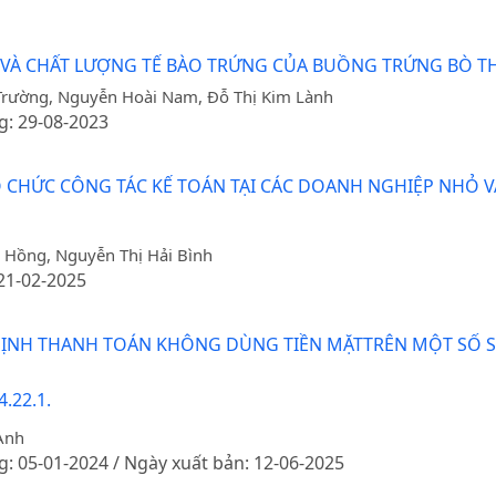
 VÀ CHẤT LƯỢNG TẾ BÀO TRỨNG CỦA BUỒNG TRỨNG BÒ TH
rường, Nguyễn Hoài Nam, Đỗ Thị Kim Lành
g: 29-08-2023
 CHỨC CÔNG TÁC KẾ TOÁN TẠI CÁC DOANH NGHIỆP NHỎ V
m Hồng, Nguyễn Thị Hải Bình
 21-02-2025
ỊNH THANH TOÁN KHÔNG DÙNG TIỀN MẶTTRÊN MỘT SỐ SÀ
.22.1.
Anh
g: 05-01-2024 / Ngày xuất bản: 12-06-2025