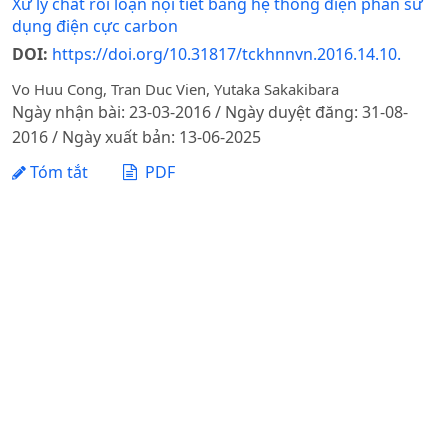
Xử lý chất rối loạn nội tiết bằng hệ thống điện phân sử
dụng điện cực carbon
DOI:
https://doi.org/10.31817/tckhnnvn.2016.14.10.
Vo Huu Cong, Tran Duc Vien, Yutaka Sakakibara
Ngày nhận bài: 23-03-2016 / Ngày duyệt đăng: 31-08-
2016 / Ngày xuất bản: 13-06-2025
Tóm tắt
PDF
NHÂN GIỐNG IN VITRO LOÀI LAN BẢN ĐỊA
DENDROBIUM NOBILE LINDL.
DOI:
https://doi.org/10.31817/tckhnnvn.2013.11.7.
Vũ Ngọc Lan, Nguyễn Thị Lý Anh
Ngày nhận bài: 26-08-2013 / Ngày duyệt đăng: 15-11-
2013 / Ngày xuất bản: 13-06-2025
Tóm tắt
PDF
1 - 3 của 3 mục