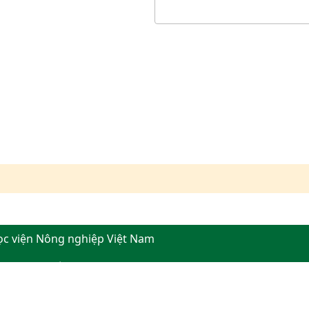
ọc viện Nông nghiệp Việt Nam
, thành phố Hà Nội
276554