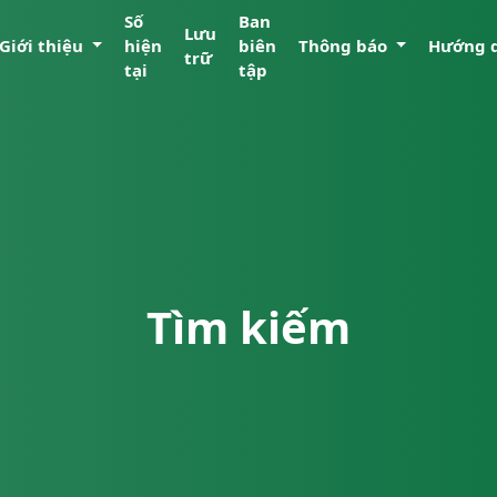
Số
Ban
Lưu
Giới thiệu
hiện
biên
Thông báo
Hướng 
trữ
tại
tập
Tìm kiếm