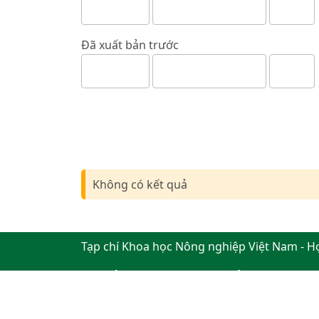
Đã xuất bản trước
Không có kết quả
Tạp chí Khoa học Nông nghiệp Việt Nam - H
Địa chỉ: Đường Ngô Xuân Quảng, xã Gia Lâm
Điện thoại: +84 24 62617714 Fax: +84 24 8