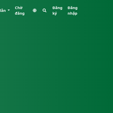
Chờ
Đăng
Đăng
dẫn
đăng
ký
nhập