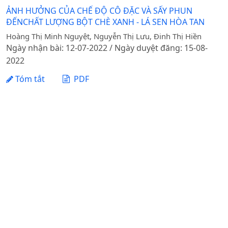
ẢNH HƯỞNG CỦA CHẾ ĐỘ CÔ ĐẶC VÀ SẤY PHUN
ĐẾNCHẤT LƯỢNG BỘT CHÈ XANH - LÁ SEN HÒA TAN
Hoàng Thị Minh Nguyệt, Nguyễn Thị Lưu, Đinh Thị Hiền
Ngày nhận bài: 12-07-2022 / Ngày duyệt đăng: 15-08-
2022
Tóm tắt
PDF
1 - 1 của 1 mục
Tạp chí Khoa học Nông nghiệp Việt Nam - Học viện
Nông nghiệp Việt Nam
Địa chỉ: Đường Ngô Xuân Quảng, xã Gia Lâm, thành phố
Hà Nội
Điện thoại: +84 24 62617714 Fax: +84 24 8276554
Email:
bttapchi@vnua.edu.vn