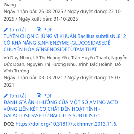
Giang
Ngày nhận bài: 25-08-2025 / Ngày duyệt đăng: 23-10-
2025 / Ngày xuất bản: 31-10-2025
Tóm tắt
PDF
TUYỂN CHỌN CHỦNG VI KHUẨN Bacillus subtilisNL812
CÓ KHẢ NĂNG SINH ENZYME -GLUCOSIDASEĐỂ
CHUYỂN HÓA GINSENOSIDETỪTAM THẤT
Vũ Duy Nhàn, Lê Thị Hoàng Yến, Trần Huyền Thanh, Nguyễn
Đức Doan, Nguyễn Thị Hương Nhu, Trịnh Đắc Hoành, Đỗ
Vĩnh Trường
Ngày nhận bài: 03-03-2021 / Ngày duyệt đăng: 15-07-
2021
Tóm tắt
PDF
ĐÁNH GIÁ ẢNH HƯỞNG CỦA MỘT SỐ AMINO ACID
VÙNG LIÊN KẾT CƠ CHẤT ĐẾN HOẠT TÍNH -
GALACTOSIDASE TỪ BACILLUS SUBTILIS G1
DOI:
https://doi.org/10.31817/tckhnnvn.2013.11.6.