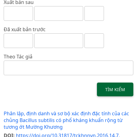
Xuất bản sau
Đã xuất bản trước
Theo Tác giả
TÌM KIẾM
Phân lập, định danh và sơ bộ xác định đặc tính của các
chủng Bacillus subtilis có phổ kháng khuẩn rộng từ
tương ớt Mường Khương
DOI:
https://doi.org/10.31817/tckhnnvn.2016.14.7.