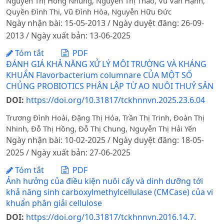
Nguyễn Thị Hồng Nhung, Nguyễn Thị Thảo, Vũ Văn Hạnh,
Quyền Đình Thi, Vũ Đình Hòa, Nguyễn Hữu Đức
Ngày nhận bài: 15-05-2013 / Ngày duyệt đăng: 26-09-
2013 / Ngày xuất bản: 13-06-2025
Tóm tắt
PDF
ĐÁNH GIÁ KHẢ NĂNG XỬ LÝ MÔI TRƯỜNG VÀ KHÁNG
KHUẨN Flavorbacterium columnare CỦA MỘT SỐ
CHỦNG PROBIOTICS PHÂN LẬP TỪ AO NUÔI THUỶ SẢN
DOI:
https://doi.org/10.31817/tckhnnvn.2025.23.6.04
Trương Đình Hoài, Đặng Thị Hóa, Trần Thị Trinh, Đoàn Thị
Nhinh, Đỗ Thị Hồng, Đỗ Thị Chung, Nguyễn Thị Hải Yến
Ngày nhận bài: 10-02-2025 / Ngày duyệt đăng: 18-05-
2025 / Ngày xuất bản: 27-06-2025
Tóm tắt
PDF
Ảnh hưởng của điều kiện nuôi cấy và dinh dưỡng tới
khả năng sinh carboxylmethylcellulase (CMCase) của vi
khuẩn phân giải cellulose
DOI:
https://doi.org/10.31817/tckhnnvn.2016.14.7.