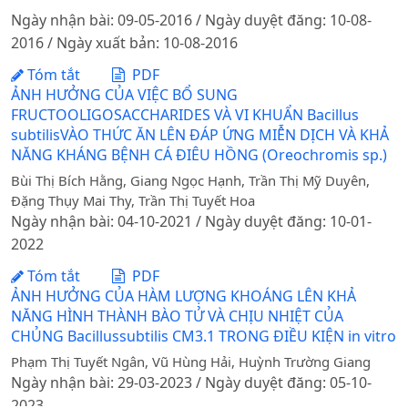
Ngày nhận bài: 09-05-2016 / Ngày duyệt đăng: 10-08-
2016 / Ngày xuất bản: 10-08-2016
Tóm tắt
PDF
ẢNH HƯỞNG CỦA VIỆC BỔ SUNG
FRUCTOOLIGOSACCHARIDES VÀ VI KHUẨN Bacillus
subtilisVÀO THỨC ĂN LÊN ĐÁP ỨNG MIỄN DỊCH VÀ KHẢ
NĂNG KHÁNG BỆNH CÁ ĐIÊU HỒNG (Oreochromis sp.)
Bùi Thị Bích Hằng, Giang Ngọc Hạnh, Trần Thị Mỹ Duyên,
Đặng Thụy Mai Thy, Trần Thị Tuyết Hoa
Ngày nhận bài: 04-10-2021 / Ngày duyệt đăng: 10-01-
2022
Tóm tắt
PDF
ẢNH HƯỞNG CỦA HÀM LƯỢNG KHOÁNG LÊN KHẢ
NĂNG HÌNH THÀNH BÀO TỬ VÀ CHỊU NHIỆT CỦA
CHỦNG Bacillussubtilis CM3.1 TRONG ĐIỀU KIỆN in vitro
Phạm Thị Tuyết Ngân, Vũ Hùng Hải, Huỳnh Trường Giang
Ngày nhận bài: 29-03-2023 / Ngày duyệt đăng: 05-10-
2023