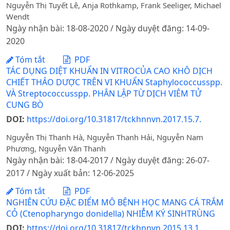
Nguyễn Thị Tuyết Lê, Anja Rothkamp, Frank Seeliger, Michael
Wendt
Ngày nhận bài: 18-08-2020 / Ngày duyệt đăng: 14-09-
2020
Tóm tắt
PDF
TÁC DỤNG DIỆT KHUẨN IN VITROCỦA CAO KHÔ DỊCH
CHIẾT THẢO DƯỢC TRÊN VI KHUẨN Staphylococcusspp.
VÀ Streptococcusspp. PHÂN LẬP TỪ DỊCH VIÊM TỬ
CUNG BÒ
DOI:
https://doi.org/10.31817/tckhnnvn.2017.15.7.
Nguyễn Thị Thanh Hà, Nguyễn Thanh Hải, Nguyễn Nam
Phương, Nguyễn Văn Thanh
Ngày nhận bài: 18-04-2017 / Ngày duyệt đăng: 26-07-
2017 / Ngày xuất bản: 12-06-2025
Tóm tắt
PDF
NGHIÊN CỨU ĐẶC ĐIỂM MÔ BỆNH HỌC MANG CÁ TRẮM
CỎ (Ctenopharyngo donidella) NHIỄM KÝ SINHTRÙNG
DOI:
https://doi.org/10.31817/tckhnnvn.2015.13.1.