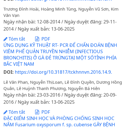
Trương Đình Hoài, Hoàng Minh Tùng, Nguyễn Vũ Sơn, Kim
Văn Vạn
Ngày nhận bài: 12-08-2014 / Ngày duyệt đăng: 29-11-
2014 / Ngày xuất bản: 13-06-2025
Tóm tắt
PDF
ỨNG DỤNG KỸ THUẬT RT- PCR ĐỂ CHẨN ĐOÁN BỆNH
VIÊM PHẾ QUẢN TRUYỀN NHIỄM (INFECTIOUS
BRONCHITIS) Ở GÀ ĐẺ TRỨNGTẠI MỘT SỐTỈNH PHÍA
BẮC VIỆT NAM
DOI:
https://doi.org/10.31817/tckhnnvn.2016.14.9.
Lê Văn Phan, Nguyễn ThịLoan, Lê Đình Quyền, Dương Hồng
Quân, Lê Huỳnh Thanh Phương, Nguyễn Bá Hiên
Ngày nhận bài: 23-03-2016 / Ngày duyệt đăng: 20-09-
2016 / Ngày xuất bản: 13-06-2025
Tóm tắt
PDF
ĐẶC ĐIỂM SINH HỌC VÀ PHÒNG CHỐNG SINH HỌC
NẤM Fusarium oxysporum f. sp. cubense GÂY BỆNH