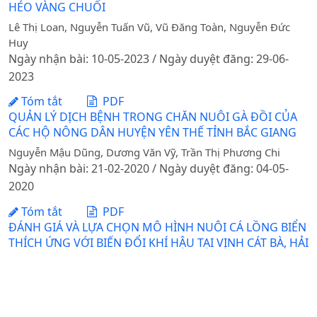
HÉO VÀNG CHUỐI
Lê Thị Loan, Nguyễn Tuấn Vũ, Vũ Đăng Toàn, Nguyễn Đức
Huy
Ngày nhận bài: 10-05-2023 / Ngày duyệt đăng: 29-06-
2023
Tóm tắt
PDF
QUẢN LÝ DỊCH BỆNH TRONG CHĂN NUÔI GÀ ĐỒI CỦA
CÁC HỘ NÔNG DÂN HUYỆN YÊN THẾ TỈNH BẮC GIANG
Nguyễn Mậu Dũng, Dương Văn Vỹ, Trần Thị Phương Chi
Ngày nhận bài: 21-02-2020 / Ngày duyệt đăng: 04-05-
2020
Tóm tắt
PDF
ĐÁNH GIÁ VÀ LỰA CHỌN MÔ HÌNH NUÔI CÁ LỒNG BIỂN
THÍCH ỨNG VỚI BIẾN ĐỔI KHÍ HẬU TẠI VỊNH CÁT BÀ, HẢI
PHÒNG
Bùi Đắc Thuyết, Nguyễn Hữu Nghĩa, Phan Thị Vân
Ngày nhận bài: 30-03-2017 / Ngày duyệt đăng: 17-05-
2017