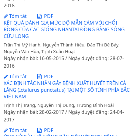
2018
Tóm tắt
PDF
KẾT QUẢ ĐÁNH GIÁ MỨC ĐỘ MẪN CẢM VỚI CHỔI
RỒNG CỦA CÁC GIỐNG NHÃNTẠI ĐỒNG BẰNG SÔNG
CỬU LONG
Trần Thị Mỹ Hạnh, Nguyễn Thành Hiếu, Đào Thị Bé Bảy,
Nguyễn Văn Hòa, Trịnh Xuân Hoạt
Ngày nhận bài: 16-05-2015 / Ngày duyệt đăng: 28-07-
2016
Tóm tắt
PDF
XÁC ĐỊNH TÁC NHÂN GÂY BỆNH XUẤT HUYẾT TRÊN CÁ
LĂNG (Ictalurus punctatus) TẠI MỘT SỐ TỈNH PHÍA BẮC
VIỆT NAM
Trịnh Thị Trang, Nguyễn Thị Dung, Trương Đình Hoài
Ngày nhận bài: 28-02-2017 / Ngày duyệt đăng: 24-04-
2017
Tóm tắt
PDF