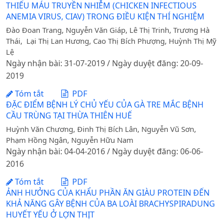
THIẾU MÁU TRUYỀN NHIỄM (CHICKEN INFECTIOUS
ANEMIA VIRUS, CIAV) TRONG ĐIỀU KIỆN THÍ NGHIỆM
Đào Đoan Trang, Nguyễn Văn Giáp, Lê Thị Trinh, Trương Hà
Thái, Lại Thị Lan Hương, Cao Thị Bích Phượng, Huỳnh Thị Mỹ
Lệ
Ngày nhận bài: 31-07-2019 / Ngày duyệt đăng: 20-09-
2019
Tóm tắt
PDF
ĐẶC ĐIỂM BỆNH LÝ CHỦ YẾU CỦA GÀ TRE MẮC BỆNH
CẦU TRÙNG TẠI THỪA THIÊN HUẾ
Huỳnh Văn Chương, Đinh Thị Bích Lân, Nguyễn Vũ Sơn,
Phạm Hồng Ngân, Nguyễn Hữu Nam
Ngày nhận bài: 04-04-2016 / Ngày duyệt đăng: 06-06-
2016
Tóm tắt
PDF
ẢNH HƯỞNG CỦA KHẨU PHẦN ĂN GIÀU PROTEIN ĐẾN
KHẢ NĂNG GÂY BỆNH CỦA BA LOÀI BRACHYSPIRADUNG
HUYẾT YẾU Ở LỢN THỊT