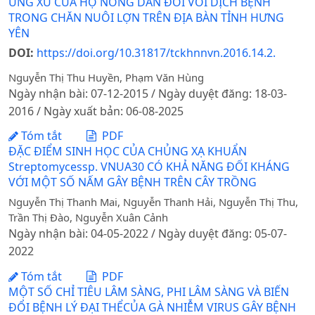
ỨNG XỬ CỦA HỘ NÔNG DÂN ĐỐI VỚI DỊCH BỆNH
TRONG CHĂN NUÔI LỢN TRÊN ĐỊA BÀN TỈNH HƯNG
YÊN
DOI:
https://doi.org/10.31817/tckhnnvn.2016.14.2.
Nguyễn Thị Thu Huyền, Phạm Văn Hùng
Ngày nhận bài: 07-12-2015 / Ngày duyệt đăng: 18-03-
2016 / Ngày xuất bản: 06-08-2025
Tóm tắt
PDF
ĐẶC ĐIỂM SINH HỌC CỦA CHỦNG XẠ KHUẨN
Streptomycessp. VNUA30 CÓ KHẢ NĂNG ĐỐI KHÁNG
VỚI MỘT SỐ NẤM GÂY BỆNH TRÊN CÂY TRỒNG
Nguyễn Thị Thanh Mai, Nguyễn Thanh Hải, Nguyễn Thị Thu,
Trần Thị Đào, Nguyễn Xuân Cảnh
Ngày nhận bài: 04-05-2022 / Ngày duyệt đăng: 05-07-
2022
Tóm tắt
PDF
MỘT SỐ CHỈ TIÊU LÂM SÀNG, PHI LÂM SÀNG VÀ BIẾN
ĐỔI BỆNH LÝ ĐẠI THỂCỦA GÀ NHIỄM VIRUS GÂY BỆNH