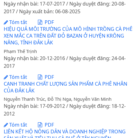
Ngày nhận bài: 17-07-2017 / Ngày duyệt đăng: 20-08-
2017 / Ngày xuất bản: 06-08-2025
Tóm tắt
PDF
HIỆU QUẢ MÔI TRƯỜNG CỦA MÔ HÌNH TRỒNG CÀ PHÊ
XEN MẮC CA TRÊN ĐẤT ĐỎ BAZAN Ở HUYỆN KRÔNG
NĂNG, TỈNH ĐẮK LẮK
Phạm Thế Trịnh
Ngày nhận bài: 20-12-2016 / Ngày duyệt đăng: 24-04-
2017
Tóm tắt
PDF
CẠNH TRANH CHẤT LƯỢNG SẢN PHẨM CÀ PHÊ NHÂN
CỦA ĐẮK LẮK
Nguyễn Thanh Trúc, Đỗ Thị Nga, Nguyễn Văn Minh
Ngày nhận bài: 17-09-2012 / Ngày duyệt đăng: 18-12-
2012
Tóm tắt
PDF
LIÊN KẾT HỘ NÔNG DÂN VÀ DOANH NGHIỆP TRONG