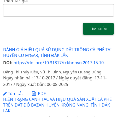
Theo Tác giả
TÌM KIẾM
ĐÁNH GIÁ HIỆU QUẢ SỬ DỤNG ĐẤT TRỒNG CÀ PHÊ TẠI
HUYỆN CƯ M’GAR, TỈNH ĐẮK LẮK
DOI:
https://doi.org/10.31817/tckhnnvn.2017.15.10.
Đặng Thị Thúy Kiều, Vũ Thị Bình, Nguyễn Quang Dũng
Ngày nhận bài: 17-10-2017 / Ngày duyệt đăng: 17-11-
2017 / Ngày xuất bản: 06-08-2025
Tóm tắt
PDF
HIỆN TRẠNG CANH TÁC VÀ HIỆU QUẢ SẢN XUẤT CÀ PHÊ
TRÊN ĐẤT ĐỎ BAZAN HUYỆN KRÔNG NĂNG, TỈNH ĐẮK
LẮK