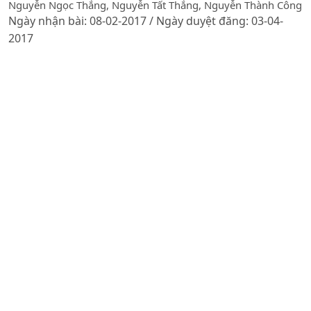
Nguyễn Ngọc Thắng, Nguyễn Tất Thắng, Nguyễn Thành Công
Ngày nhận bài: 08-02-2017 / Ngày duyệt đăng: 03-04-
2017
Tóm tắt
PDF
NGHIÊN CỨU THIẾT KẾ, CHẾ TẠO VÀ THỬ NGHIỆM HỆ
THỐNG ĐIỀU KHIỂN NHIỆT TỰ ĐỘNG CHO BỘ PHẬN
GIA NHIỆT GIÁN TIẾP CỦA MÁY SẤY ĐA NĂNG ĐẢO
CHIỀU GIÓ SỬ DỤNG PHỤ PHẨM NÔNG NGHIỆP
DOI:
https://doi.org/10.31817/tckhnnvn.2019.17.4.
Nguyễn Văn Điều, Hoàng Xuân Anh, Ngô Trí Dương, Bùi
Quốc Huy
Ngày nhận bài: 20-02-2019 / Ngày duyệt đăng: 21-06-
2019 / Ngày xuất bản: 26-07-2025
Tóm tắt
PDF
ẢNH HƯỞNG CỦA BỘT VỎ TRỨNG ĐẾN SINH TRƯỞNG
VÀ SINH LÝ CÀ PHÊ VỐI TRONG ĐIỀU KIỆN HẠN
DOI:
https://doi.org/10.1234/3pr95339