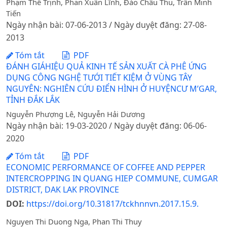
Phạm Thế Trịnh, Phan Xuân Lĩnh, Đào Châu Thu, Trần Minh
Tiến
Ngày nhận bài: 07-06-2013 / Ngày duyệt đăng: 27-08-
2013
Tóm tắt
PDF
ĐÁNH GIÁHIỆU QUẢ KINH TẾ SẢN XUẤT CÀ PHÊ ỨNG
DỤNG CÔNG NGHỆ TƯỚI TIẾT KIỆM Ở VÙNG TÂY
NGUYÊN: NGHIÊN CỨU ĐIỂN HÌNH Ở HUYỆNCƯ M’GAR,
TỈNH ĐẮK LẮK
Nguyễn Phượng Lê, Nguyễn Hải Dương
Ngày nhận bài: 19-03-2020 / Ngày duyệt đăng: 06-06-
2020
Tóm tắt
PDF
ECONOMIC PERFORMANCE OF COFFEE AND PEPPER
INTERCROPPING IN QUANG HIEP COMMUNE, CUMGAR
DISTRICT, DAK LAK PROVINCE
DOI:
https://doi.org/10.31817/tckhnnvn.2017.15.9.
Nguyen Thi Duong Nga, Phan Thi Thuy