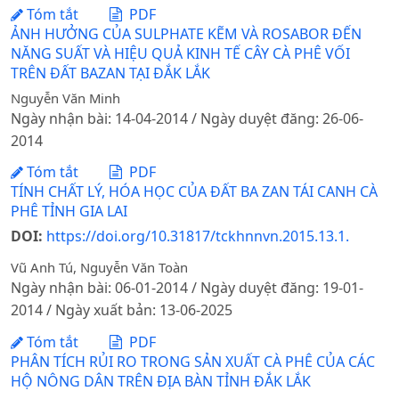
Tóm tắt
PDF
ẢNH HƯỞNG CỦA SULPHATE KẼM VÀ ROSABOR ĐẾN
NĂNG SUẤT VÀ HIỆU QUẢ KINH TẾ CÂY CÀ PHÊ VỐI
TRÊN ĐẤT BAZAN TẠI ĐẮK LẮK
Nguyễn Văn Minh
Ngày nhận bài: 14-04-2014 / Ngày duyệt đăng: 26-06-
2014
Tóm tắt
PDF
TÍNH CHẤT LÝ, HÓA HỌC CỦA ĐẤT BA ZAN TÁI CANH CÀ
PHÊ TỈNH GIA LAI
DOI:
https://doi.org/10.31817/tckhnnvn.2015.13.1.
Vũ Anh Tú, Nguyễn Văn Toàn
Ngày nhận bài: 06-01-2014 / Ngày duyệt đăng: 19-01-
2014 / Ngày xuất bản: 13-06-2025
Tóm tắt
PDF
PHÂN TÍCH RỦI RO TRONG SẢN XUẤT CÀ PHÊ CỦA CÁC
HỘ NÔNG DÂN TRÊN ĐỊA BÀN TỈNH ĐẮK LẮK