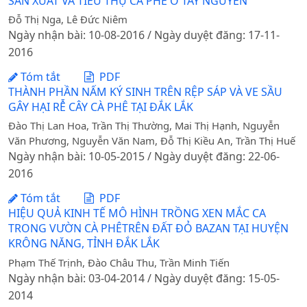
SẢN XUẤT VÀ TIÊU THỤ CÀ PHÊ Ở TÂY NGUYÊN
Đỗ Thị Nga, Lê Đức Niêm
Ngày nhận bài: 10-08-2016 / Ngày duyệt đăng: 17-11-
2016
Tóm tắt
PDF
THÀNH PHẦN NẤM KÝ SINH TRÊN RỆP SÁP VÀ VE SẦU
GÂY HẠI RỄ CÂY CÀ PHÊ TẠI ĐẮK LẮK
Đào Thị Lan Hoa, Trần Thị Thường, Mai Thị Hạnh, Nguyễn
Văn Phương, Nguyễn Văn Nam, Đỗ Thị Kiều An, Trần Thị Huế
Ngày nhận bài: 10-05-2015 / Ngày duyệt đăng: 22-06-
2016
Tóm tắt
PDF
HIỆU QUẢ KINH TẾ MÔ HÌNH TRỒNG XEN MẮC CA
TRONG VƯỜN CÀ PHÊTRÊN ĐẤT ĐỎ BAZAN TẠI HUYỆN
KRÔNG NĂNG, TỈNH ĐẮK LẮK
Phạm Thế Trịnh, Đào Châu Thu, Trần Minh Tiến
Ngày nhận bài: 03-04-2014 / Ngày duyệt đăng: 15-05-
2014