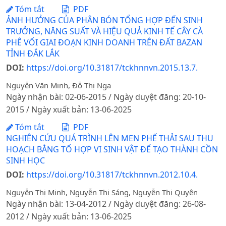
Tóm tắt
PDF
ẢNH HƯỞNG CỦA PHÂN BÓN TỔNG HỢP ĐẾN SINH
TRƯỞNG, NĂNG SUẤT VÀ HIỆU QUẢ KINH TẾ CÂY CÀ
PHÊ VỐI GIAI ĐOẠN KINH DOANH TRÊN ĐẤT BAZAN
TỈNH ĐẮK LẮK
DOI:
https://doi.org/10.31817/tckhnnvn.2015.13.7.
Nguyễn Văn Minh, Đỗ Thị Nga
Ngày nhận bài: 02-06-2015 / Ngày duyệt đăng: 20-10-
2015 / Ngày xuất bản: 13-06-2025
Tóm tắt
PDF
NGHIÊN CỨU QUÁ TRÌNH LÊN MEN PHẾ THẢI SAU THU
HOẠCH BẰNG TỔ HỢP VI SINH VẬT ĐỂ TẠO THÀNH CỒN
SINH HỌC
DOI:
https://doi.org/10.31817/tckhnnvn.2012.10.4.
Nguyễn Thị Minh, Nguyễn Thị Sáng, Nguyễn Thị Quyên
Ngày nhận bài: 13-04-2012 / Ngày duyệt đăng: 26-08-
2012 / Ngày xuất bản: 13-06-2025