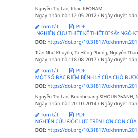
Nguyễn Thị Lan, Khao KEONAM
Ngày nhận bài: 12-05-2012 / Ngày duyệt đăn
Tóm tắt
PDF
NGHIÊN CỨU THIẾT KẾ THIẾT BỊ SẤY NGÔ K
DOI:
https://doi.org/10.31817/tckhnnvn.201
Trần Như Khuyên, Tạ Hồng Phong, Nguyễn Than
Ngày nhận bài: 18-08-2017 / Ngày duyệt đăn
Tóm tắt
PDF
MỘT SỐ ĐẶC ĐIỂM BỆNH LÝ CỦA CHÓ ĐƯỢC
DOI:
https://doi.org/10.31817/tckhnnvn.2015
Nguyễn Thị Lan, Bounheuang SIHOUNGVANH, N
Ngày nhận bài: 20-10-2014 / Ngày duyệt đăn
Tóm tắt
PDF
NGHIÊN CỨU ĐỘC LỰC TRÊN LỢN CON CỦA 
DOI:
https://doi.org/10.31817/tckhnnvn.201