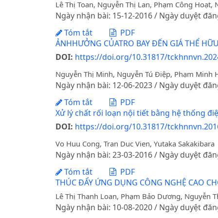
Lê Thị Toan, Nguyễn Thị Lan, Phạm Công Hoạt,
Ngày nhận bài: 15-12-2016 / Ngày duyệt đăn
Tóm tắt
PDF
ẢNHHƯỞNG CỦATRO BAY ĐẾN GIÁ THỂ HỮU
DOI:
https://doi.org/10.31817/tckhnnvn.2024
Nguyễn Thị Minh, Nguyễn Tú Điệp, Phạm Minh 
Ngày nhận bài: 12-06-2023 / Ngày duyệt đăn
Tóm tắt
PDF
Xử lý chất rối loạn nội tiết bằng hệ thống 
DOI:
https://doi.org/10.31817/tckhnnvn.201
Vo Huu Cong, Tran Duc Vien, Yutaka Sakakibara
Ngày nhận bài: 23-03-2016 / Ngày duyệt đăn
Tóm tắt
PDF
THÚC ĐẨY ỨNG DỤNG CÔNG NGHỆ CAO CHO 
Lê Thị Thanh Loan, Phạm Bảo Dương, Nguyễn T
Ngày nhận bài: 10-08-2020 / Ngày duyệt đăn