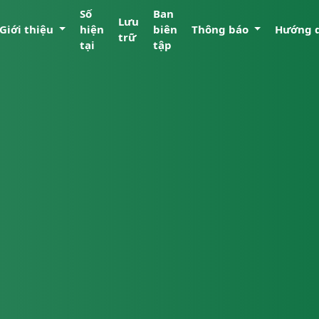
Số
Ban
Lưu
Giới thiệu
hiện
biên
Thông báo
Hướng 
trữ
tại
tập