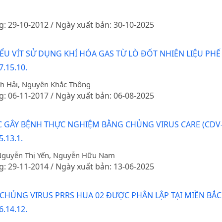
g: 29-10-2012 / Ngày xuất bản: 30-10-2025
IỂU VÍT SỬ DỤNG KHÍ HÓA GAS TỪ LÒ ĐỐT NHIÊN LIỆU PHẾ
7.15.10.
h Hải, Nguyễn Khắc Thông
g: 06-11-2017 / Ngày xuất bản: 06-08-2025
 GÂY BỆNH THỰC NGHIỆM BẰNG CHỦNG VIRUS CARE (CDV-
.13.1.
guyễn Thị Yến, Nguyễn Hữu Nam
g: 29-11-2014 / Ngày xuất bản: 13-06-2025
CHỦNG VIRUS PRRS HUA 02 ĐƯỢC PHÂN LẬP TẠI MIỀN BẮC
6.14.12.