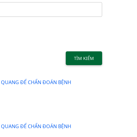
TÌM KIẾM
H QUANG ĐỂ CHẨN ĐOÁN BỆNH
H QUANG ĐỂ CHẨN ĐOÁN BỆNH