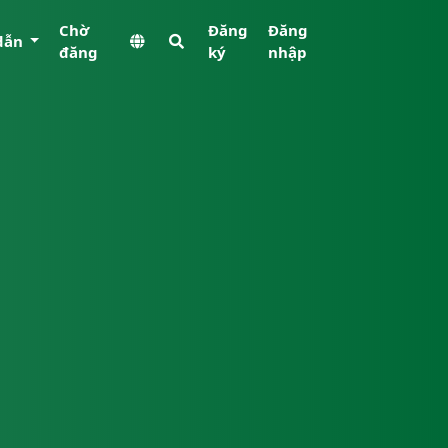
Chờ
Đăng
Đăng
dẫn
đăng
ký
nhập