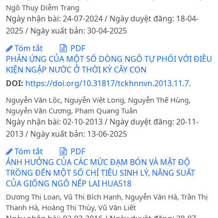
Ngô Thụy Diễm Trang
Ngày nhận bài: 24-07-2024 / Ngày duyệt đăng: 18-04-
2025 / Ngày xuất bản: 30-04-2025
Tóm tắt
PDF
PHẢN ỨNG CỦA MỘT SỐ DÒNG NGÔ TỰ PHỐI VỚI ĐIỀU
KIỆN NGẬP NƯỚC Ở THỜI KỲ CÂY CON
DOI:
https://doi.org/10.31817/tckhnnvn.2013.11.7.
Nguyễn Văn Lộc, Nguyễn Việt Long, Nguyễn Thế Hùng,
Nguyễn Văn Cương, Phạm Quang Tuân
Ngày nhận bài: 02-10-2013 / Ngày duyệt đăng: 20-11-
2013 / Ngày xuất bản: 13-06-2025
Tóm tắt
PDF
ẢNH HƯỞNG CỦA CÁC MỨC ĐẠM BÓN VÀ MẬT ĐỘ
TRỒNG ĐẾN MỘT SỐ CHỈ TIÊU SINH LÝ, NĂNG SUẤT
CỦA GIỐNG NGÔ NẾP LAI HUA518
Dương Thị Loan, Vũ Thị Bích Hạnh, Nguyễn Văn Hà, Trần Thị
Thanh Hà, Hoàng Thị Thùy, Vũ Văn Liết