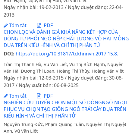
Bích Hạnh, Nguyễn Thị Hân, Vũ Văn Liết
Ngày nhận bài: 19-02-2013 / Ngày duyệt đăng: 22-04-
2013
Tóm tắt
PDF
CHỌN LỌC VÀ ĐÁNH GIÁ KHẢ NĂNG KẾT HỢP CỦA
DÒNG TỰ PHỐI NGÔ NẾP CHẤT LƯỢNG VỎ HẠT MỎNG
DỰA TRÊN KIỂU HÌNH VÀ CHỈ THỊ PHÂN TỬ
DOI:
https://doi.org/10.31817/tckhnnvn.2017.15.8.
Trần Thị Thanh Hà, Vũ Văn Liết, Vũ Thị Bích Hạnh, Nguyễn
Văn Hà, Dương Thị Loan, Hoàng Thị Thùy, Hoàng Văn Việt
Ngày nhận bài: 12-03-2015 / Ngày duyệt đăng: 30-08-
2017 / Ngày xuất bản: 06-08-2025
Tóm tắt
PDF
NGHIÊN CỨU TUYỂN CHỌN MỘT SỐ DÒNGNGÔ NGỌT
PHỤC VỤ CHỌN TẠO GIỐNG NGÔ TRÁI CÂY DỰA TRÊN
KIỂU HÌNH VÀ CHỈ THỊ PHÂN TỬ
Nguyễn Trung Đức, Phạm Quang Tuân, Nguyễn Thị Nguyệt
Anh, Vũ Văn Liết