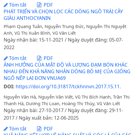
Tóm tắt
PDF
PHÁT TRIỂN VÀ CHỌN LỌC CÁC DÒNG NGÔ TRÁI CÂY
GIÀU ANTHOCYANIN
Phạm Quang Tuân, Nguyễn Trung Đức, Nguyễn Thị Nguyệt
Anh, Vũ Thị Xuân Bình, Vũ Văn Liết
Ngày nhận bài: 15-11-2021 / Ngày duyệt đăng: 05-07-
2022
Tóm tắt
PDF
ẢNH HƯỞNG CỦA MẬT ĐỘ VÀ LƯỢNG ĐẠM BÓN KHÁC
NHAU ĐẾN KHẢ NĂNG NHÂN DÒNG BỐ MẸ CỦA GIỐNG
NGÔ NẾP LAI ĐƠN VNUA69
DOI:
https://doi.org/10.31817/tckhnnvn.2017.15.11.
Nguyễn Văn Hà, Nguyễn Văn Việt, Vũ Thị Bích Hạnh, Trần Thị
Thanh Hà, Dương Thị Loan, Hoàng Thị Thùy, Vũ Văn Liết
Ngày nhận bài: 27-10-2017 / Ngày duyệt đăng: 29-11-
2017 / Ngày xuất bản: 12-06-2025
Tóm tắt
PDF