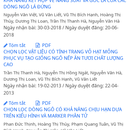
KHẢ NĂNG KẾT HỢP VỀ NĂNG SUẤT VÀ GÓC LÁ CỦA CÁC
DÒNG NGÔ LÁ ĐỨNG
Nguyễn Văn Việt, Vũ Văn Liết, Vũ Thị Bích Hạnh, Hoàng Thị
Thùy, Dương Thị Loan, Trần Thị Thanh Hà, Nguyễn Văn Hà
Ngày nhận bài: 30-03-2018 / Ngày duyệt đăng: 20-06-
2018
Tóm tắt
PDF
CHỌN LỌC VẬT LIỆU CÓ TÍNH TRẠNG VỎ HẠT MỎNG
PHỤC VỤ TẠO GIỐNG NGÔ NẾP ĂN TƯƠI CHẤT LƯỢNG
CAO
Trần Thị Thanh Hà, Nguyễn Thị Hồng Ngát, Nguyễn Văn Hà,
Dương Thị Loan, Vũ Thị Bích Hạnh, Vũ Văn Liết
Ngày nhận bài: 19-02-2013 / Ngày duyệt đăng: 22-04-
2013
Tóm tắt
PDF
CHỌN LỌC DÒNG NGÔ CÓ KHẢ NĂNG CHỊU HẠN DỰA
TRÊN KIỂU HÌNH VÀ MARKER PHÂN TỬ
Phan Đức Thịnh, Hoàng Thị Thùy, Phạm Quang Tuân, Vũ Thị