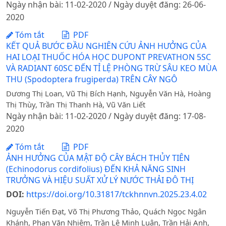
Ngày nhận bài: 11-02-2020 / Ngày duyệt đăng: 26-06-
2020
Tóm tắt
PDF
KẾT QUẢ BƯỚC ĐẦU NGHIÊN CỨU ẢNH HƯỞNG CỦA
HAI LOẠI THUỐC HÓA HỌC DUPONT PREVATHON 5SC
VÀ RADIANT 60SC ĐẾN TỈ LỆ PHÒNG TRỪ SÂU KEO MÙA
THU (Spodoptera frugiperda) TRÊN CÂY NGÔ
Dương Thị Loan, Vũ Thị Bích Hạnh, Nguyễn Văn Hà, Hoàng
Thị Thùy, Trần Thị Thanh Hà, Vũ Văn Liết
Ngày nhận bài: 11-02-2020 / Ngày duyệt đăng: 17-08-
2020
Tóm tắt
PDF
ẢNH HƯỞNG CỦA MẬT ĐỘ CÂY BÁCH THỦY TIÊN
(Echinodorus cordifolius) ĐẾN KHẢ NĂNG SINH
TRƯỞNG VÀ HIỆU SUẤT XỬ LÝ NƯỚC THẢI ĐÔ THỊ
DOI:
https://doi.org/10.31817/tckhnnvn.2025.23.4.02
Nguyễn Tiến Đạt, Võ Thị Phương Thảo, Quách Ngọc Ngân
Khánh, Phan Văn Nhiệm, Trần Lê Minh Luân, Trần Hải Anh,