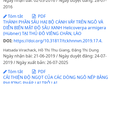
Ngày nhận bài: 02-03-2016 / Ngày duyệt đăng: 28-07-
2016
Tóm tắt
PDF
THÀNH PHẦN SÂU HẠI BỘ CÁNH VẢY TRÊN NGÔ VÀ
DIỄN BIẾN MẬT ĐỘ SÂU XANH Helicoverpa armigera
(Hübner) TẠI THỦ ĐÔ VIÊNG CHĂN, LÀO
DOI:
https://doi.org/10.31817/tckhnnvn.2019.17.4.
Hatsada Virachack, Hồ Thị Thu Giang, Đặng Thị Dung
Ngày nhận bài: 21-06-2019 / Ngày duyệt đăng: 24-07-
2019 / Ngày xuất bản: 26-07-2025
Tóm tắt
PDF
CẢI THIỆN ĐỘ NGỌT CỦA CÁC DÒNG NGÔ NẾP BẰNG
PHƯƠNG PHÁP LAI TRỞ LẠI
Phạm Quang Tuân, Nguyễn Thế Hùng, Nguyễn Việt Long, Vũ
Văn Liết, Nguyễn Trung Đức, Nguyễn Thị Nguyệt Anh
Ngày nhận bài: 09-04-2018 / Ngày duyệt đăng: 18-06-
2018