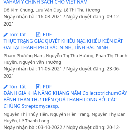
VÀHÀM Ý CHÍNH SÁCH CHO VIỆT NAM
Đỗ Kim Chung, Lưu Văn Duy, Lê Thị Thu Hương
Ngày nhận bài: 16-08-2021 / Ngày duyệt đăng: 09-12-
2021
Tóm tắt
PDF
THỰC TRẠNG GIẢI QUYẾT KHIẾU NẠI, KHIẾU KIỆN ĐẤT
ĐAI TẠI THÀNH PHỐ BẮC NINH, TỈNH BẮC NINH
Phạm Phương Nam, Nguyễn Thị Thu Hương, Phan Thị Thanh
Huyền, Nguyễn Văn Thường
Ngày nhận bài: 11-05-2021 / Ngày duyệt đăng: 23-06-
2021
Tóm tắt
PDF
ĐÁNH GIÁ KHẢ NĂNG KHÁNG NẤM CollectotrichumGÂY
BỆNH THÁN THƯ TRÊN QUẢ THANH LONG BỞI CÁC
CHỦNG Streptomycessp.
Nguyễn Thị Thủy Tiên, Nguyễn Hiền Trang, Nguyễn Thỵ Đan
Huyền, Lê Thanh Long
Ngày nhận bài: 03-10-2022 / Ngày duyệt đăng: 20-12-