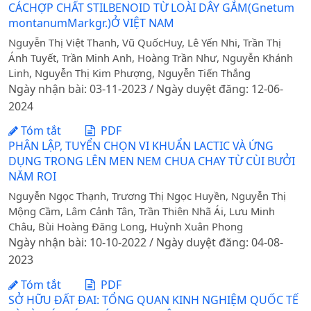
CÁCHỢP CHẤT STILBENOID TỪ LOÀI DÂY GẮM(Gnetum
montanumMarkgr.)Ở VIỆT NAM
Nguyễn Thị Việt Thanh, Vũ QuốcHuy, Lê Yến Nhi, Trần Thị
Ánh Tuyết, Trần Minh Anh, Hoàng Trần Như, Nguyễn Khánh
Linh, Nguyễn Thị Kim Phượng, Nguyễn Tiến Thắng
Ngày nhận bài: 03-11-2023 / Ngày duyệt đăng: 12-06-
2024
Tóm tắt
PDF
PHÂN LẬP, TUYỂN CHỌN VI KHUẨN LACTIC VÀ ỨNG
DỤNG TRONG LÊN MEN NEM CHUA CHAY TỪ CÙI BƯỞI
NĂM ROI
Nguyễn Ngọc Thạnh, Trương Thị Ngọc Huyền, Nguyễn Thị
Mộng Cầm, Lâm Cảnh Tân, Trần Thiên Nhã Ái, Lưu Minh
Châu, Bùi Hoàng Đăng Long, Huỳnh Xuân Phong
Ngày nhận bài: 10-10-2022 / Ngày duyệt đăng: 04-08-
2023
Tóm tắt
PDF
SỞ HỮU ĐẤT ĐAI: TỔNG QUAN KINH NGHIỆM QUỐC TẾ