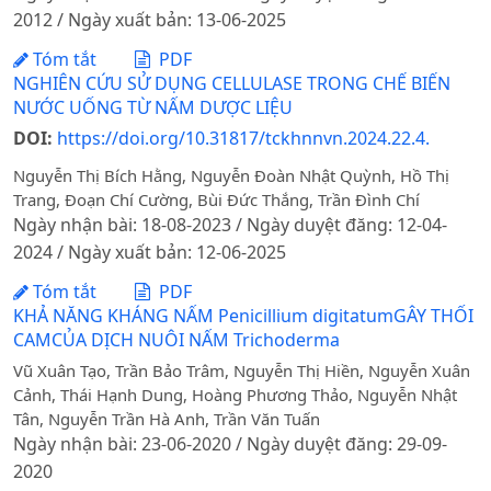
2012 / Ngày xuất bản: 13-06-2025
Tóm tắt
PDF
NGHIÊN CỨU SỬ DỤNG CELLULASE TRONG CHẾ BIẾN
NƯỚC UỐNG TỪ NẤM DƯỢC LIỆU
DOI:
https://doi.org/10.31817/tckhnnvn.2024.22.4.
Nguyễn Thị Bích Hằng, Nguyễn Đoàn Nhật Quỳnh, Hồ Thị
Trang, Đoạn Chí Cường, Bùi Đức Thắng, Trần Đình Chí
Ngày nhận bài: 18-08-2023 / Ngày duyệt đăng: 12-04-
2024 / Ngày xuất bản: 12-06-2025
Tóm tắt
PDF
KHẢ NĂNG KHÁNG NẤM Penicillium digitatumGÂY THỐI
CAMCỦA DỊCH NUÔI NẤM Trichoderma
Vũ Xuân Tạo, Trần Bảo Trâm, Nguyễn Thị Hiền, Nguyễn Xuân
Cảnh, Thái Hạnh Dung, Hoàng Phương Thảo, Nguyễn Nhật
Tân, Nguyễn Trần Hà Anh, Trần Văn Tuấn
Ngày nhận bài: 23-06-2020 / Ngày duyệt đăng: 29-09-
2020