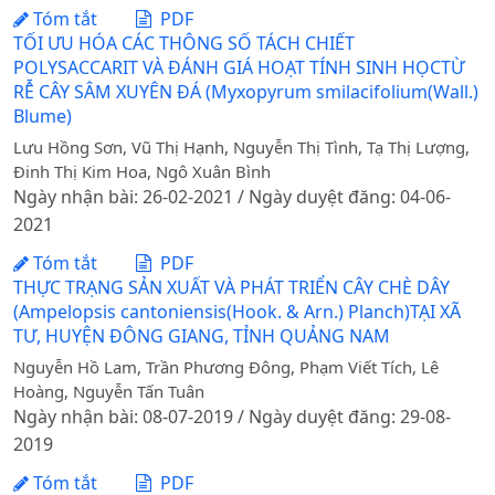
Tóm tắt
PDF
TỐI ƯU HÓA CÁC THÔNG SỐ TÁCH CHIẾT
POLYSACCARIT VÀ ĐÁNH GIÁ HOẠT TÍNH SINH HỌCTỪ
RỄ CÂY SÂM XUYÊN ĐÁ (Myxopyrum smilacifolium(Wall.)
Blume)
Lưu Hồng Sơn, Vũ Thị Hạnh, Nguyễn Thị Tình, Tạ Thị Lượng,
Đinh Thị Kim Hoa, Ngô Xuân Bình
Ngày nhận bài: 26-02-2021 / Ngày duyệt đăng: 04-06-
2021
Tóm tắt
PDF
THỰC TRẠNG SẢN XUẤT VÀ PHÁT TRIỂN CÂY CHÈ DÂY
(Ampelopsis cantoniensis(Hook. & Arn.) Planch)TẠI XÃ
TƯ, HUYỆN ĐÔNG GIANG, TỈNH QUẢNG NAM
Nguyễn Hồ Lam, Trần Phương Đông, Phạm Viết Tích, Lê
Hoàng, Nguyễn Tấn Tuân
Ngày nhận bài: 08-07-2019 / Ngày duyệt đăng: 29-08-
2019
Tóm tắt
PDF