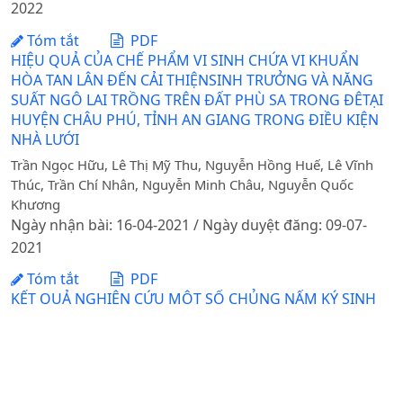
2022
Tóm tắt
PDF
HIỆU QUẢ CỦA CHẾ PHẨM VI SINH CHỨA VI KHUẨN
HÒA TAN LÂN ĐẾN CẢI THIỆNSINH TRƯỞNG VÀ NĂNG
SUẤT NGÔ LAI TRỒNG TRÊN ĐẤT PHÙ SA TRONG ĐÊTẠI
HUYỆN CHÂU PHÚ, TỈNH AN GIANG TRONG ĐIỀU KIỆN
NHÀ LƯỚI
Trần Ngọc Hữu, Lê Thị Mỹ Thu, Nguyễn Hồng Huế, Lê Vĩnh
Thúc, Trần Chí Nhân, Nguyễn Minh Châu, Nguyễn Quốc
Khương
Ngày nhận bài: 16-04-2021 / Ngày duyệt đăng: 09-07-
2021
Tóm tắt
PDF
KẾT QUẢ NGHIÊN CỨU MỘT SỐ CHỦNG NẤM KÝ SINH
TRÊN RỆP SÁP HẠI CÀ PHÊ TẠI TÂY NGUYÊN
DOI:
https://doi.org/10.31817/tckhnnvn.2012.10.1.
Phạm Văn Nhạ, Hồ Thị Thu Giang, Phạm Thị Vượng, Đồng Thị
Thanh, Trần Thị Tuyết, Đặng Thanh Thúy, Phạm Duy Trọng