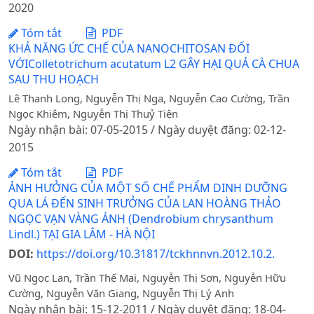
2020
Tóm tắt
PDF
KHẢ NĂNG ỨC CHẾ CỦA NANOCHITOSAN ĐỐI
VỚIColletotrichum acutatum L2 GÂY HẠI QUẢ CÀ CHUA
SAU THU HOẠCH
Lê Thanh Long, Nguyễn Thị Nga, Nguyễn Cao Cường, Trần
Ngọc Khiêm, Nguyễn Thị Thuỷ Tiên
Ngày nhận bài: 07-05-2015 / Ngày duyệt đăng: 02-12-
2015
Tóm tắt
PDF
ẢNH HƯỞNG CỦA MỘT SỐ CHẾ PHẨM DINH DƯỠNG
QUA LÁ ĐẾN SINH TRƯỞNG CỦA LAN HOÀNG THẢO
NGỌC VẠN VÀNG ÁNH (Dendrobium chrysanthum
Lindl.) TẠI GIA LÂM - HÀ NỘI
DOI:
https://doi.org/10.31817/tckhnnvn.2012.10.2.
Vũ Ngọc Lan, Trần Thế Mai, Nguyễn Thị Sơn, Nguyễn Hữu
Cường, Nguyễn Văn Giang, Nguyễn Thị Lý Anh
Ngày nhận bài: 15-12-2011 / Ngày duyệt đăng: 18-04-