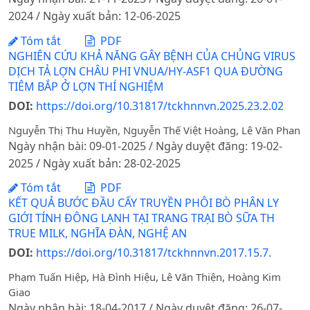
2024 / Ngày xuất bản: 12-06-2025
Tóm tắt
PDF
NGHIÊN CỨU KHẢ NĂNG GÂY BỆNH CỦA CHỦNG VIRUS
DỊCH TẢ LỢN CHÂU PHI VNUA/HY-ASF1 QUA ĐƯỜNG
TIÊM BẮP Ở LỢN THÍ NGHIỆM
DOI:
https://doi.org/10.31817/tckhnnvn.2025.23.2.02
Nguyễn Thị Thu Huyền, Nguyễn Thế Việt Hoàng, Lê Văn Phan
Ngày nhận bài: 09-01-2025 / Ngày duyệt đăng: 19-02-
2025 / Ngày xuất bản: 28-02-2025
Tóm tắt
PDF
KẾT QUẢ BƯỚC ĐẦU CẤY TRUYỀN PHÔI BÒ PHÂN LY
GIỚI TÍNH ĐÔNG LẠNH TẠI TRANG TRẠI BÒ SỮA TH
TRUE MILK, NGHĨA ĐÀN, NGHỆ AN
DOI:
https://doi.org/10.31817/tckhnnvn.2017.15.7.
Phạm Tuấn Hiệp, Hà Đình Hiệu, Lê Văn Thiện, Hoàng Kim
Giao
Ngày nhận bài: 18-04-2017 / Ngày duyệt đăng: 26-07-