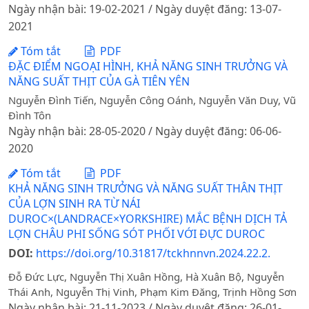
Ngày nhận bài: 19-02-2021 / Ngày duyệt đăng: 13-07-
2021
Tóm tắt
PDF
ĐẶC ĐIỂM NGOẠI HÌNH, KHẢ NĂNG SINH TRƯỞNG VÀ
NĂNG SUẤT THỊT CỦA GÀ TIÊN YÊN
Nguyễn Đình Tiến, Nguyễn Công Oánh, Nguyễn Văn Duy, Vũ
Đình Tôn
Ngày nhận bài: 28-05-2020 / Ngày duyệt đăng: 06-06-
2020
Tóm tắt
PDF
KHẢ NĂNG SINH TRƯỞNG VÀ NĂNG SUẤT THÂN THỊT
CỦA LỢN SINH RA TỪ NÁI
DUROC×(LANDRACE×YORKSHIRE) MẮC BỆNH DỊCH TẢ
LỢN CHÂU PHI SỐNG SÓT PHỐI VỚI ĐỰC DUROC
DOI:
https://doi.org/10.31817/tckhnnvn.2024.22.2.
Đỗ Đức Lực, Nguyễn Thị Xuân Hồng, Hà Xuân Bộ, Nguyễn
Thái Anh, Nguyễn Thị Vinh, Phạm Kim Đăng, Trịnh Hồng Sơn
Ngày nhận bài: 21-11-2023 / Ngày duyệt đăng: 26-01-