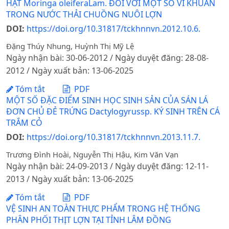
HẠT Moringa oleiferaLam. ĐỐI VỚI MỘT SỐ VI KHUẨN
TRONG NƯỚC THẢI CHUỒNG NUÔI LỢN
DOI:
https://doi.org/10.31817/tckhnnvn.2012.10.6.
Đặng Thúy Nhung, Huỳnh Thị Mỹ Lệ
Ngày nhận bài: 30-06-2012 / Ngày duyệt đăng: 28-08-
2012 / Ngày xuất bản: 13-06-2025
Tóm tắt
PDF
MỘT SỐ ĐẶC ĐIỂM SINH HỌC SINH SẢN CỦA SÁN LÁ
ĐƠN CHỦ ĐẺ TRỨNG Dactylogyrussp. KÝ SINH TRÊN CÁ
TRẮM CỎ
DOI:
https://doi.org/10.31817/tckhnnvn.2013.11.7.
Trương Đình Hoài, Nguyễn Thị Hậu, Kim Văn Vạn
Ngày nhận bài: 24-09-2013 / Ngày duyệt đăng: 12-11-
2013 / Ngày xuất bản: 13-06-2025
Tóm tắt
PDF
VỆ SINH AN TOÀN THỰC PHẨM TRONG HỆ THỐNG
PHÂN PHỐI THỊT LỢN TẠI TỈNH LÂM ĐỒNG