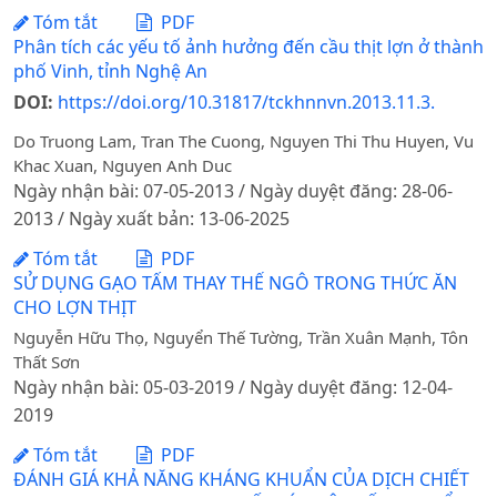
Tóm tắt
PDF
Phân tích các yếu tố ảnh hưởng đến cầu thịt lợn ở thành
phố Vinh, tỉnh Nghệ An
DOI:
https://doi.org/10.31817/tckhnnvn.2013.11.3.
Do Truong Lam, Tran The Cuong, Nguyen Thi Thu Huyen, Vu
Khac Xuan, Nguyen Anh Duc
Ngày nhận bài: 07-05-2013 / Ngày duyệt đăng: 28-06-
2013 / Ngày xuất bản: 13-06-2025
Tóm tắt
PDF
SỬ DỤNG GẠO TẤM THAY THẾ NGÔ TRONG THỨC ĂN
CHO LỢN THỊT
Nguyễn Hữu Thọ, Nguyển Thế Tường, Trần Xuân Mạnh, Tôn
Thất Sơn
Ngày nhận bài: 05-03-2019 / Ngày duyệt đăng: 12-04-
2019
Tóm tắt
PDF
ĐÁNH GIÁ KHẢ NĂNG KHÁNG KHUẨN CỦA DỊCH CHIẾT