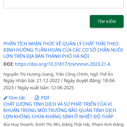
TÌM KIẾM
PHÂN TÍCH NHẬN THỨC VỀ QUẢN LÝ CHẤT THẢI THEO
ĐỊNH HƯỚNG TUẦN HOÀN CỦA CÁC CƠ SỞ CHĂN NUÔI
LỢN TRÊN ĐỊA BÀN THÀNH PHỐ HÀ NỘI
DOI:
https://doi.org/10.31817/tckhnnvn.2023.21.4.
Nguyễn Thị Hương Giang, Trần Công Chính, Ngô Thế Ân
Ngày nhận bài: 21-12-2022 / Ngày duyệt đăng: 18-04-
2023 / Ngày xuất bản: 12-06-2025
Tóm tắt
PDF
CHẤT LƯỢNG TINH DỊCH VÀ SỰ PHÁT TRIỂN CỦA VI
KHUẨN TRONG MÔI TRƯỜNG BẢO QUẢN TINH DỊCH
LỢN KHÔNG CHỨA KHÁNG SINH Ở NHIỆT ĐỘ THẤP
Bùi Huy Doanh, Đinh Thị Yên, Đặng Thái Hải, Phạm Kim Đăng