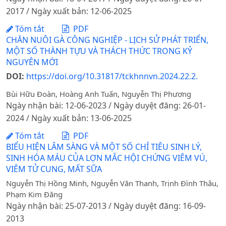
2017 / Ngày xuất bản: 12-06-2025
Tóm tắt
PDF
CHĂN NUÔI GÀ CÔNG NGHIỆP - LỊCH SỬ PHÁT TRIỂN,
MỘT SỐ THÀNH TỰU VÀ THÁCH THỨC TRONG KỶ
NGUYÊN MỚI
DOI:
https://doi.org/10.31817/tckhnnvn.2024.22.2.
Bùi Hữu Đoàn, Hoàng Anh Tuấn, Nguyễn Thị Phương
Ngày nhận bài: 12-06-2023 / Ngày duyệt đăng: 26-01-
2024 / Ngày xuất bản: 13-06-2025
Tóm tắt
PDF
BIỂU HIỆN LÂM SÀNG VÀ MỘT SỐ CHỈ TIÊU SINH LÝ,
SINH HÓA MÁU CỦA LỢN MẮC HỘI CHỨNG VIÊM VÚ,
VIÊM TỬ CUNG, MẤT SỮA
Nguyễn Thị Hồng Minh, Nguyễn Văn Thanh, Trịnh Đình Thâu,
Phạm Kim Đăng
Ngày nhận bài: 25-07-2013 / Ngày duyệt đăng: 16-09-
2013