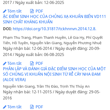
2017 / Ngày xuất bản: 12-06-2025
Tóm tắt
PDF
ẶC ĐIỂM SINH HỌC CỦA CHỦNG XẠ KHUẨN BIỂN VD111
SINH CHẤT KHÁNG KHUẨN
DOI:
https://doi.org/10.31817/tckhnnvn.2014.12.8.
Phạm Thu Trang, Phạm Thanh Huyền, Lê Gia Hy, Phí Quyết
Tiến, Hồ Tuyên, Nguyễn Văn Giang, Nguyễn Phương Nhuệ
Ngày nhận bài: 12-06-2014 / Ngày duyệt đăng: 20-09-
2014 / Ngày xuất bản: 06-08-2025
Tóm tắt
PDF
PHÂN LẬP VÀ ĐÁNH GIÁ ĐẶC ĐIỂM SINH HỌC CỦA MỘT
SỐ CHỦNG VI KHUẨN NỘI SINH TỪ RỄ CÂY NHA ĐAM
(ALOE VERA)
Nguyễn Văn Giang, Trần Thị Đào, Trịnh Thị Thúy An
Ngày nhận bài: 12-11-2015 / Ngày duyệt đăng: 29-05-
2016
Tóm tắt
PDF