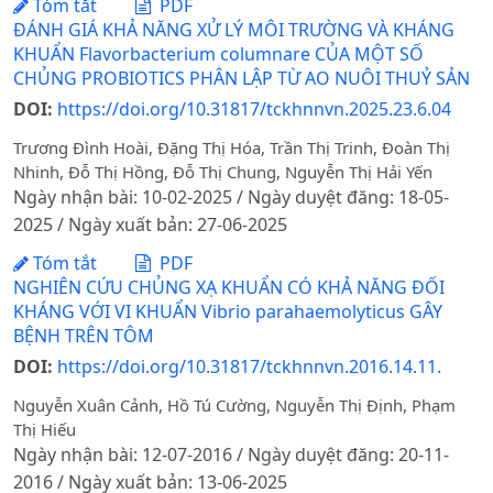
Tóm tắt
PDF
ĐÁNH GIÁ KHẢ NĂNG XỬ LÝ MÔI TRƯỜNG VÀ KHÁNG
KHUẨN Flavorbacterium columnare CỦA MỘT SỐ
CHỦNG PROBIOTICS PHÂN LẬP TỪ AO NUÔI THUỶ SẢN
DOI:
https://doi.org/10.31817/tckhnnvn.2025.23.6.04
Trương Đình Hoài, Đặng Thị Hóa, Trần Thị Trinh, Đoàn Thị
Nhinh, Đỗ Thị Hồng, Đỗ Thị Chung, Nguyễn Thị Hải Yến
Ngày nhận bài: 10-02-2025 / Ngày duyệt đăng: 18-05-
2025 / Ngày xuất bản: 27-06-2025
Tóm tắt
PDF
NGHIÊN CỨU CHỦNG XẠ KHUẨN CÓ KHẢ NĂNG ĐỐI
KHÁNG VỚI VI KHUẨN Vibrio parahaemolyticus GÂY
BỆNH TRÊN TÔM
DOI:
https://doi.org/10.31817/tckhnnvn.2016.14.11.
Nguyễn Xuân Cảnh, Hồ Tú Cường, Nguyễn Thị Định, Phạm
Thị Hiếu
Ngày nhận bài: 12-07-2016 / Ngày duyệt đăng: 20-11-
2016 / Ngày xuất bản: 13-06-2025