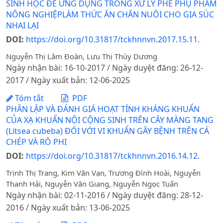
SINH HỌC ĐỂ ỨNG DỤNG TRONG XỬ LÝ PHẾ PHỤ PHẨM
NÔNG NGHIỆPLÀM THỨC ĂN CHĂN NUÔI CHO GIA SÚC
NHAI LẠI
DOI:
https://doi.org/10.31817/tckhnnvn.2017.15.11.
Nguyễn Thị Lâm Đoàn, Lưu Thị Thùy Dương
Ngày nhận bài: 16-10-2017 / Ngày duyệt đăng: 26-12-
2017 / Ngày xuất bản: 12-06-2025
Tóm tắt
PDF
PHÂN LẬP VÀ ĐÁNH GIÁ HOẠT TÍNH KHÁNG KHUẨN
CỦA XẠ KHUẨN NỘI CỘNG SINH TRÊN CÂY MÀNG TANG
(Litsea cubeba) ĐỐI VỚI VI KHUẨN GÂY BỆNH TRÊN CÁ
CHÉP VÀ RÔ PHI
DOI:
https://doi.org/10.31817/tckhnnvn.2016.14.12.
Trịnh Thị Trang, Kim Văn Vạn, Trương Đình Hoài, Nguyễn
Thanh Hải, Nguyễn Văn Giang, Nguyễn Ngọc Tuấn
Ngày nhận bài: 02-11-2016 / Ngày duyệt đăng: 28-12-
2016 / Ngày xuất bản: 13-06-2025