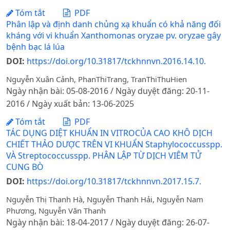
Tóm tắt
PDF
Phân lập và định danh chủng xạ khuẩn có khả năng đối
kháng với vi khuẩn Xanthomonas oryzae pv. oryzae gây
bệnh bạc lá lúa
DOI:
https://doi.org/10.31817/tckhnnvn.2016.14.10.
Nguyễn Xuân Cảnh, PhanThiTrang, TranThiThuHien
Ngày nhận bài: 05-08-2016 / Ngày duyệt đăng: 20-11-
2016 / Ngày xuất bản: 13-06-2025
Tóm tắt
PDF
TÁC DỤNG DIỆT KHUẨN IN VITROCỦA CAO KHÔ DỊCH
CHIẾT THẢO DƯỢC TRÊN VI KHUẨN Staphylococcusspp.
VÀ Streptococcusspp. PHÂN LẬP TỪ DỊCH VIÊM TỬ
CUNG BÒ
DOI:
https://doi.org/10.31817/tckhnnvn.2017.15.7.
Nguyễn Thị Thanh Hà, Nguyễn Thanh Hải, Nguyễn Nam
Phương, Nguyễn Văn Thanh
Ngày nhận bài: 18-04-2017 / Ngày duyệt đăng: 26-07-