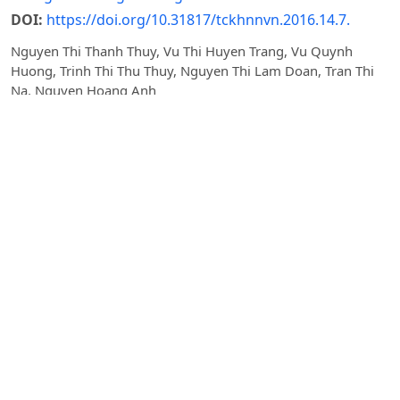
DOI:
https://doi.org/10.31817/tckhnnvn.2016.14.7.
Nguyen Thi Thanh Thuy, Vu Thi Huyen Trang, Vu Quynh
Huong, Trinh Thi Thu Thuy, Nguyen Thi Lam Doan, Tran Thi
Na, Nguyen Hoang Anh
Ngày nhận bài: 24-05-2016 / Ngày duyệt đăng: 10-08-
2016 / Ngày xuất bản: 10-08-2016
Tóm tắt
PDF
TUYỂN CHỌN VÀ ĐÁNH GIÁ HOẠT TÍNH ĐỐI KHÁNG
CỦA CHỦNG XẠ KHUẨN
Streptomyces sp.
VNUA24 VỚI
NẤM
Alternaria alternata
HẠI THỰC VẬT
DOI:
https://doi.org/10.31817/tckhnnvn.2026.24.4.07
Đặng Thị Thanh Tâm, Nguyễn Thị Thu, Nguyễn Vũ Phương
Thảo, Nguyễn Văn Giang
Ngày nhận bài: 05-12-2025 / Ngày duyệt đăng: 04-01-
2026 / Ngày xuất bản: 29-04-2026
Tóm tắt
PDF
KHẢO SÁT ĐẶC TÍNH KÍCH THÍCH SINH TRƯỞNG THỰC