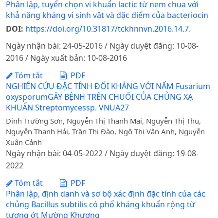
Phân lập, tuyển chọn vi khuẩn lactic từ nem chua với
khả năng kháng vi sinh vật và đặc điểm của bacteriocin
DOI:
https://doi.org/10.31817/tckhnnvn.2016.14.7.
Ngày nhận bài: 24-05-2016 / Ngày duyệt đăng: 10-08-
2016 / Ngày xuất bản: 10-08-2016
Tóm tắt
PDF
NGHIÊN CỨU ĐẶC TÍNH ĐỐI KHÁNG VỚI NẤM Fusarium
oxysporumGÂY BỆNH TRÊN CHUỐI CỦA CHỦNG XẠ
KHUẨN Streptomycessp. VNUA27
Đinh Trường Sơn, Nguyễn Thị Thanh Mai, Nguyễn Thị Thu,
Nguyễn Thanh Hải, Trần Thị Đào, Ngô Thị Vân Anh, Nguyễn
Xuân Cảnh
Ngày nhận bài: 04-05-2022 / Ngày duyệt đăng: 19-08-
2022
Tóm tắt
PDF
Phân lập, định danh và sơ bộ xác định đặc tính của các
chủng Bacillus subtilis có phổ kháng khuẩn rộng từ
tương ớt Mường Khương