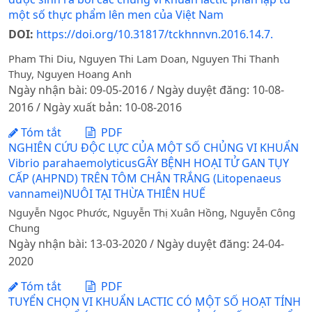
một số thực phẩm lên men của Việt Nam
DOI:
https://doi.org/10.31817/tckhnnvn.2016.14.7.
Pham Thi Diu, Nguyen Thi Lam Doan, Nguyen Thi Thanh
Thuy, Nguyen Hoang Anh
Ngày nhận bài: 09-05-2016 / Ngày duyệt đăng: 10-08-
2016 / Ngày xuất bản: 10-08-2016
Tóm tắt
PDF
NGHIÊN CỨU ĐỘC LỰC CỦA MỘT SỐ CHỦNG VI KHUẨN
Vibrio parahaemolyticusGÂY BỆNH HOẠI TỬ GAN TỤY
CẤP (AHPND) TRÊN TÔM CHÂN TRẮNG (Litopenaeus
vannamei)NUÔI TẠI THỪA THIÊN HUẾ
Nguyễn Ngọc Phước, Nguyễn Thị Xuân Hồng, Nguyễn Công
Chung
Ngày nhận bài: 13-03-2020 / Ngày duyệt đăng: 24-04-
2020
Tóm tắt
PDF
TUYỂN CHỌN VI KHUẨN LACTIC CÓ MỘT SỐ HOẠT TÍNH