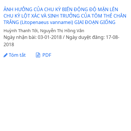
ẢNH HƯỞNG CỦA CHU KỲ BIẾN ĐỘNG ĐỘ MẶN LÊN
CHU KỲ LỘT XÁC VÀ SINH TRƯỞNG CỦA TÔM THẺ CHÂN
TRẮNG (Litopenaeus vannamei) GIAI ĐOẠN GIỐNG
Huỳnh Thanh Tới, Nguyễn Thị Hồng Vân
Ngày nhận bài: 03-01-2018 / Ngày duyệt đăng: 17-08-
2018
Tóm tắt
PDF
1 - 1 của 1 mục
Tạp chí Khoa học Nông nghiệp Việt Nam - Học viện
Nông nghiệp Việt Nam
Địa chỉ: Đường Ngô Xuân Quảng, xã Gia Lâm, thành phố
Hà Nội
Điện thoại: +84 24 62617714 Fax: +84 24 8276554