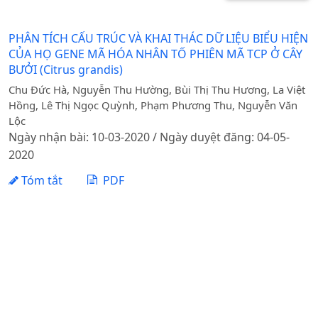
PHÂN TÍCH CẤU TRÚC VÀ KHAI THÁC DỮ LIỆU BIỂU HIỆN
CỦA HỌ GENE MÃ HÓA NHÂN TỐ PHIÊN MÃ TCP Ở CÂY
BƯỞI (Citrus grandis)
Chu Đức Hà, Nguyễn Thu Hường, Bùi Thị Thu Hương, La Việt
Hồng, Lê Thị Ngọc Quỳnh, Phạm Phương Thu, Nguyễn Văn
Lộc
Ngày nhận bài: 10-03-2020 / Ngày duyệt đăng: 04-05-
2020
Tóm tắt
PDF
1 - 1 của 1 mục
Tạp chí Khoa học Nông nghiệp Việt Nam - Học viện
Nông nghiệp Việt Nam
Địa chỉ: Đường Ngô Xuân Quảng, xã Gia Lâm, thành phố
Hà Nội