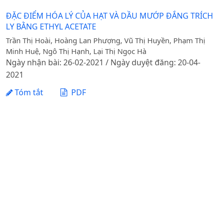
ĐẶC ĐIỂM HÓA LÝ CỦA HẠT VÀ DẦU MƯỚP ĐẮNG TRÍCH
LY BẰNG ETHYL ACETATE
Trần Thị Hoài, Hoàng Lan Phượng, Vũ Thị Huyền, Phạm Thị
Minh Huệ, Ngô Thị Hạnh, Lại Thị Ngọc Hà
Ngày nhận bài: 26-02-2021 / Ngày duyệt đăng: 20-04-
2021
Tóm tắt
PDF
1 - 1 của 1 mục
Tạp chí Khoa học Nông nghiệp Việt Nam - Học viện
Nông nghiệp Việt Nam
Địa chỉ: Đường Ngô Xuân Quảng, xã Gia Lâm, thành phố
Hà Nội
Điện thoại: +84 24 62617714 Fax: +84 24 8276554