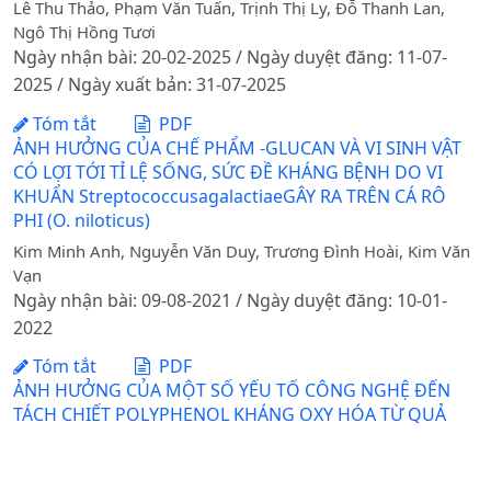
Lê Thu Thảo, Phạm Văn Tuấn, Trịnh Thị Ly, Đỗ Thanh Lan,
Ngô Thị Hồng Tươi
Ngày nhận bài: 20-02-2025 / Ngày duyệt đăng: 11-07-
2025 / Ngày xuất bản: 31-07-2025
Tóm tắt
PDF
ẢNH HƯỞNG CỦA CHẾ PHẨM -GLUCAN VÀ VI SINH VẬT
CÓ LỢI TỚI TỈ LỆ SỐNG, SỨC ĐỀ KHÁNG BỆNH DO VI
KHUẨN StreptococcusagalactiaeGÂY RA TRÊN CÁ RÔ
PHI (O. niloticus)
Kim Minh Anh, Nguyễn Văn Duy, Trương Đình Hoài, Kim Văn
Vạn
Ngày nhận bài: 09-08-2021 / Ngày duyệt đăng: 10-01-
2022
Tóm tắt
PDF
ẢNH HƯỞNG CỦA MỘT SỐ YẾU TỐ CÔNG NGHỆ ĐẾN
TÁCH CHIẾT POLYPHENOL KHÁNG OXY HÓA TỪ QUẢ
CHUỐI HỘT
Lại Thị Ngọc Hà, Trần Thị Hoài, Phan Văn Hiếu, Ngô Thị