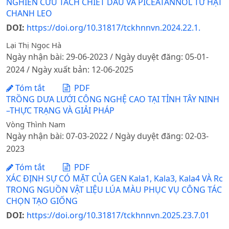
NGHIÊN CỨU TÁCH CHIẾT DẦU VÀ PICEATANNOL TỪ HẠT
CHANH LEO
DOI:
https://doi.org/10.31817/tckhnnvn.2024.22.1.
Lại Thị Ngọc Hà
Ngày nhận bài: 29-06-2023 / Ngày duyệt đăng: 05-01-
2024 / Ngày xuất bản: 12-06-2025
Tóm tắt
PDF
TRỒNG DƯA LƯỚI CÔNG NGHỆ CAO TẠI TỈNH TÂY NINH
–THỰC TRẠNG VÀ GIẢI PHÁP
Vòng Thình Nam
Ngày nhận bài: 07-03-2022 / Ngày duyệt đăng: 02-03-
2023
Tóm tắt
PDF
XÁC ĐỊNH SỰ CÓ MẶT CỦA GEN Kala1, Kala3, Kala4 VÀ Rc
TRONG NGUỒN VẬT LIỆU LÚA MÀU PHỤC VỤ CÔNG TÁC
CHỌN TẠO GIỐNG
DOI:
https://doi.org/10.31817/tckhnnvn.2025.23.7.01