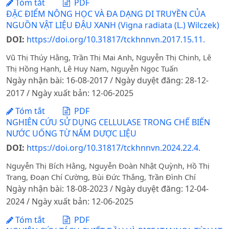
Tóm tắt
PDF
ĐẶC ĐIỂM NÔNG HỌC VÀ ĐA DẠNG DI TRUYỀN CỦA
NGUỒN VẬT LIỆU ĐẬU XANH (Vigna radiata (L.) Wilczek)
DOI:
https://doi.org/10.31817/tckhnnvn.2017.15.11.
Vũ Thị Thúy Hằng, Trần Thị Mai Anh, Nguyễn Thị Chinh, Lê
Thị Hồng Hạnh, Lê Huy Nam, Nguyễn Ngọc Tuấn
Ngày nhận bài: 16-08-2017 / Ngày duyệt đăng: 28-12-
2017 / Ngày xuất bản: 12-06-2025
Tóm tắt
PDF
NGHIÊN CỨU SỬ DỤNG CELLULASE TRONG CHẾ BIẾN
NƯỚC UỐNG TỪ NẤM DƯỢC LIỆU
DOI:
https://doi.org/10.31817/tckhnnvn.2024.22.4.
Nguyễn Thị Bích Hằng, Nguyễn Đoàn Nhật Quỳnh, Hồ Thị
Trang, Đoạn Chí Cường, Bùi Đức Thắng, Trần Đình Chí
Ngày nhận bài: 18-08-2023 / Ngày duyệt đăng: 12-04-
2024 / Ngày xuất bản: 12-06-2025
Tóm tắt
PDF