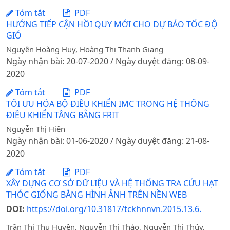
Tóm tắt
PDF
HƯỚNG TIẾP CẬN HỒI QUY MỚI CHO DỰ BÁO TỐC ĐỘ
GIÓ
Nguyễn Hoàng Huy, Hoàng Thị Thanh Giang
Ngày nhận bài: 20-07-2020 / Ngày duyệt đăng: 08-09-
2020
Tóm tắt
PDF
TỐI ƯU HÓA BỘ ĐIỀU KHIỂN IMC TRONG HỆ THỐNG
ĐIỀU KHIỂN TẦNG BẰNG FRIT
Nguyễn Thị Hiên
Ngày nhận bài: 01-06-2020 / Ngày duyệt đăng: 21-08-
2020
Tóm tắt
PDF
XÂY DỰNG CƠ SỞ DỮ LIỆU VÀ HỆ THỐNG TRA CỨU HẠT
THÓC GIỐNG BẰNG HÌNH ẢNH TRÊN NỀN WEB
DOI:
https://doi.org/10.31817/tckhnnvn.2015.13.6.
Trần Thị Thu Huyền, Nguyễn Thị Thảo, Nguyễn Thị Thủy,