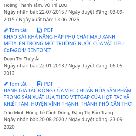
Hoàng Thanh Tâm, Vũ Thị Lưu
Ngày nhận bài: 22-07-2015 / Ngày duyệt đăng: 03-09-
2015 / Ngày xuất bản: 13-06-2025
Tóm tắt
PDF
KHẢO SÁT KHẢ NĂNG HẤP PHỤ CHẤT MÀU XANH
METYLEN TRONG MÔI TRƯỜNG NƯỚC CỦA VẬT LIỆU
CoFe2O4/ BENTONIT
Đoàn Thị Thúy Ái
Ngày nhận bài: 22-01-2013 / Ngày duyệt đăng: 06-05-
2013
Tóm tắt
PDF
ĐÁNH GIÁ TÁC ĐỘNG CỦA VIỆC CHUẨN HÓA SẢN PHẨM
TRONG SẢN XUẤT LÚA THEO VIETGAP CỦA HỢP TÁC XÃ
KHIẾT TÂM, HUYỆN VĨNH THẠNH, THÀNH PHỐ CẦN THƠ
Trần Minh Hùng, Lê Cảnh Dũng, Đặng Thị Bảo Trang
Ngày nhận bài: 20-08-2020 / Ngày duyệt đăng: 23-09-
2020