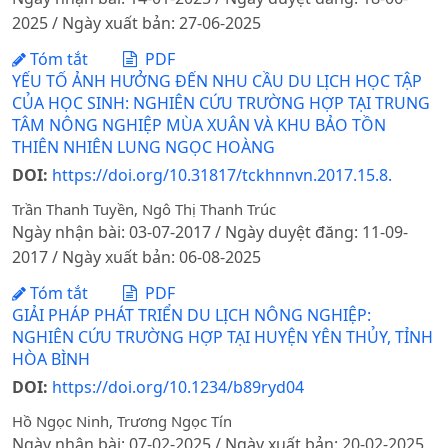
2025 / Ngày xuất bản: 27-06-2025
Tóm tắt
PDF
YẾU TỐ ẢNH HƯỞNG ĐẾN NHU CẦU DU LỊCH HỌC TẬP
CỦA HỌC SINH: NGHIÊN CỨU TRƯỜNG HỢP TẠI TRUNG
TÂM NÔNG NGHIỆP MÙA XUÂN VÀ KHU BẢO TỒN
THIÊN NHIÊN LUNG NGỌC HOÀNG
DOI:
https://doi.org/10.31817/tckhnnvn.2017.15.8.
Trần Thanh Tuyền, Ngô Thị Thanh Trúc
Ngày nhận bài: 03-07-2017 / Ngày duyệt đăng: 11-09-
2017 / Ngày xuất bản: 06-08-2025
Tóm tắt
PDF
GIẢI PHÁP PHÁT TRIỂN DU LỊCH NÔNG NGHIỆP:
NGHIÊN CỨU TRƯỜNG HỢP TẠI HUYỆN YÊN THỦY, TỈNH
HÒA BÌNH
DOI:
https://doi.org/10.1234/b89ryd04
Hồ Ngọc Ninh, Trương Ngọc Tín
Ngày nhận bài: 07-02-2025 / Ngày xuất bản: 20-02-2025