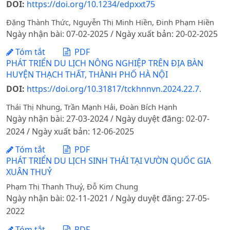
DOI:
https://doi.org/10.1234/edpxxt75
Đặng Thành Thức, Nguyễn Thị Minh Hiền, Đinh Phạm Hiền
Ngày nhận bài: 07-02-2025 / Ngày xuất bản: 20-02-2025
Tóm tắt
PDF
PHÁT TRIỂN DU LỊCH NÔNG NGHIỆP TRÊN ĐỊA BÀN
HUYỆN THẠCH THẤT, THÀNH PHỐ HÀ NỘI
DOI:
https://doi.org/10.31817/tckhnnvn.2024.22.7.
Thái Thị Nhung, Trần Mạnh Hải, Đoàn Bích Hạnh
Ngày nhận bài: 27-03-2024 / Ngày duyệt đăng: 02-07-
2024 / Ngày xuất bản: 12-06-2025
Tóm tắt
PDF
PHÁT TRIỂN DU LỊCH SINH THÁI TẠI VƯỜN QUỐC GIA
XUÂN THUỶ
Phạm Thị Thanh Thuý, Đỗ Kim Chung
Ngày nhận bài: 02-11-2021 / Ngày duyệt đăng: 27-05-
2022
Tóm tắt
PDF