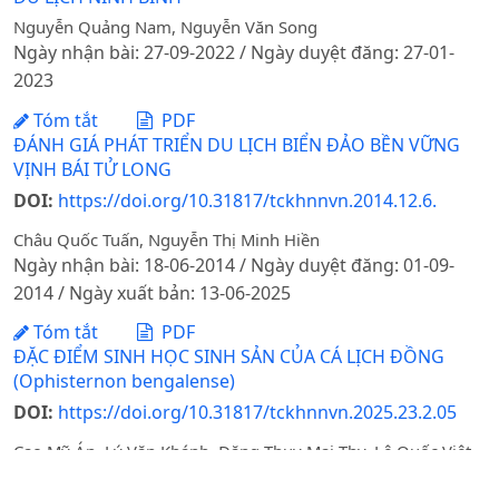
Nguyễn Quảng Nam, Nguyễn Văn Song
Ngày nhận bài: 27-09-2022 / Ngày duyệt đăng: 27-01-
2023
Tóm tắt
PDF
ĐÁNH GIÁ PHÁT TRIỂN DU LỊCH BIỂN ĐẢO BỀN VỮNG
VỊNH BÁI TỬ LONG
DOI:
https://doi.org/10.31817/tckhnnvn.2014.12.6.
Châu Quốc Tuấn, Nguyễn Thị Minh Hiền
Ngày nhận bài: 18-06-2014 / Ngày duyệt đăng: 01-09-
2014 / Ngày xuất bản: 13-06-2025
Tóm tắt
PDF
ĐẶC ĐIỂM SINH HỌC SINH SẢN CỦA CÁ LỊCH ĐỒNG
(Ophisternon bengalense)
DOI:
https://doi.org/10.31817/tckhnnvn.2025.23.2.05
Cao Mỹ Án, Lý Văn Khánh, Đặng Thụy Mai Thy, Lê Quốc Việt,
Ngô Thị Thu Thảo