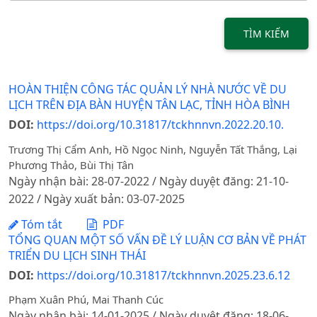
TÌM KIẾM
HOÀN THIỆN CÔNG TÁC QUẢN LÝ NHÀ NƯỚC VỀ DU
LỊCH TRÊN ĐỊA BÀN HUYỆN TÂN LẠC, TỈNH HÒA BÌNH
DOI:
https://doi.org/10.31817/tckhnnvn.2022.20.10.
Trương Thị Cẩm Anh, Hồ Ngọc Ninh, Nguyễn Tất Thắng, Lại
Phương Thảo, Bùi Thị Tân
Ngày nhận bài: 28-07-2022 / Ngày duyệt đăng: 21-10-
2022 / Ngày xuất bản: 03-07-2025
Tóm tắt
PDF
TỔNG QUAN MỘT SỐ VẤN ĐỀ LÝ LUẬN CƠ BẢN VỀ PHÁT
TRIỂN DU LỊCH SINH THÁI
DOI:
https://doi.org/10.31817/tckhnnvn.2025.23.6.12
Phạm Xuân Phú, Mai Thanh Cúc
Ngày nhận bài: 14-01-2025 / Ngày duyệt đăng: 18-06-