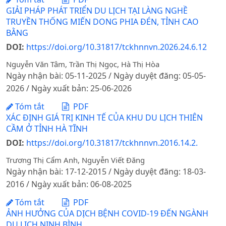
GIẢI PHÁP PHÁT TRIỂN DU LỊCH TẠI LÀNG NGHỀ
TRUYỀN THỐNG MIẾN DONG PHIA ĐÉN, TỈNH CAO
BẰNG
DOI:
https://doi.org/10.31817/tckhnnvn.2026.24.6.12
Nguyễn Văn Tâm, Trần Thị Ngọc, Hà Thị Hòa
Ngày nhận bài: 05-11-2025 / Ngày duyệt đăng: 05-05-
2026 / Ngày xuất bản: 25-06-2026
Tóm tắt
PDF
XÁC ĐỊNH GIÁ TRỊ KINH TẾ CỦA KHU DU LỊCH THIÊN
CẦM Ở TỈNH HÀ TĨNH
DOI:
https://doi.org/10.31817/tckhnnvn.2016.14.2.
Trương Thị Cẩm Anh, Nguyễn Viết Đăng
Ngày nhận bài: 17-12-2015 / Ngày duyệt đăng: 18-03-
2016 / Ngày xuất bản: 06-08-2025
Tóm tắt
PDF
ẢNH HƯỞNG CỦA DỊCH BỆNH COVID-19 ĐẾN NGÀNH
DU LỊCH NINH BÌNH