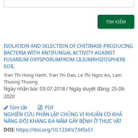
TÌM KIẾM
ISOLATION AND SELECTION OF CHITINASE-PRODUCING
BACTERIA WITH ANTIFUNGAL ACTIVITY AGAINST
FUSARIUM OXYSPORUMFROM LILIUMRHIZOSPHERE
SOIL
Tran Thi Hong Hanh, Tran Thi Dao, Le Thi Ngoc An, Lam
Thuong Thuong
Ngày nhận bài: 03-07-2018 / Ngày duyệt đăng: 25-06-
2020
Tóm tắt
PDF
NGHIÊN CỨU PHÂN LẬP CHỦNG VI KHUẨN CÓ KHẢ
NĂNG ĐỐI KHÁNG ĐA NẤM GÂY BỆNH Ở THỰC VẬT
DOI:
https://doi.org/10.1234/s7345s51