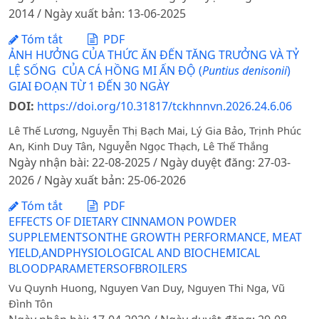
2014 / Ngày xuất bản: 13-06-2025
Tóm tắt
PDF
ẢNH HƯỞNG CỦA THỨC ĂN ĐẾN TĂNG TRƯỞNG VÀ TỶ
LỆ SỐNG CỦA CÁ HỒNG MI ẤN ĐỘ (
Puntius denisonii
)
GIAI ĐOẠN TỪ 1 ĐẾN 30 NGÀY
DOI:
https://doi.org/10.31817/tckhnnvn.2026.24.6.06
Lê Thế Lương, Nguyễn Thị Bạch Mai, Lý Gia Bảo, Trịnh Phúc
An, Kinh Duy Tân, Nguyễn Ngọc Thạch, Lê Thế Thắng
Ngày nhận bài: 22-08-2025 / Ngày duyệt đăng: 27-03-
2026 / Ngày xuất bản: 25-06-2026
Tóm tắt
PDF
EFFECTS OF DIETARY CINNAMON POWDER
SUPPLEMENTSONTHE GROWTH PERFORMANCE, MEAT
YIELD,ANDPHYSIOLOGICAL AND BIOCHEMICAL
BLOODPARAMETERSOFBROILERS
Vu Quynh Huong, Nguyen Van Duy, Nguyen Thi Nga, Vũ
Đình Tôn