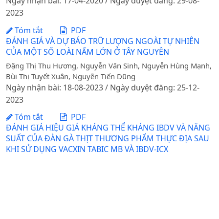
Ngày nhận bài: 17-04-2020 / Ngày duyệt đăng: 29-08-
2023
Tóm tắt
PDF
ĐÁNH GIÁ VÀ DỰ BÁO TRỮ LƯỢNG NGOÀI TỰ NHIÊN
CỦA MỘT SỐ LOÀI NẤM LỚN Ở TÂY NGUYÊN
Đặng Thị Thu Hương, Nguyễn Văn Sinh, Nguyễn Hùng Mạnh,
Bùi Thị Tuyết Xuân, Nguyễn Tiến Dũng
Ngày nhận bài: 18-08-2023 / Ngày duyệt đăng: 25-12-
2023
Tóm tắt
PDF
ĐÁNH GIÁ HIỆU GIÁ KHÁNG THỂ KHÁNG IBDV VÀ NĂNG
SUẤT CỦA ĐÀN GÀ THỊT THƯƠNG PHẨM THỰC ĐỊA SAU
KHI SỬ DỤNG VACXIN TABIC MB VÀ IBDV-ICX
DOI:
https://doi.org/10.31817/tckhnnvn.2024.22.4.
Lê Thị Kim Tuyến, Nguyễn Thị Kiều Oanh, Nguyễn Mạnh Hổ,
Nguyễn Thị Vân Anh, Quách Tuyết Anh
Ngày nhận bài: 27-07-2023 / Ngày duyệt đăng: 05-01-
2024 / Ngày xuất bản: 12-06-2025