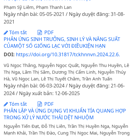
Phạm Sỹ Liêm, Phạm Thanh Lan
Ngày nhận bài: 05-05-2021 / Ngày duyệt đăng: 31-08-
2021
Tóm tắt
PDF
PHẢN ỨNG SINH TRƯỞNG, SINH LÝ VÀ NĂNG SUẤT
CỦAMỘT SỐ GIỐNG LẠC VỚI ĐIỀUKIỆN HẠN
DOI:
https://doi.org/10.31817/tckhnnvn.2024.22.6.
Vũ Ngọc Thắng, Nguyễn Ngọc Quất, Nguyễn Thu Huyền, Lê
Thị Nga, Lâm Thị Sâm, Dương Thị Cẩm Linh, Nguyễn Thúy
Hà, Vũ Ngọc Lan, Lê Thị Tuyết Châm, Trần Anh Tuấn
Ngày nhận bài: 06-03-2024 / Ngày duyệt đăng: 21-06-
2024 / Ngày xuất bản: 12-06-2025
Tóm tắt
PDF
PHÂN LẬP VÀ ỨNG DỤNG VI KHUẨN TÍA QUANG HỢP
TRONG XỬ LÝ NƯỚC THẢI DỆT NHUỘM
Nguyễn Tiến Đạt, Đỗ Thị Liên, Trần Thị Huyền Nga, Nguyễn
Mạnh Khải, Trần Thị Đào, Cung Thị Ngọc Mai, Nguyễn Trọng