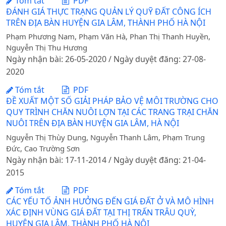
Tóm tắt
PDF
ĐÁNH GIÁ THỰC TRẠNG QUẢN LÝ QUỸ ĐẤT CÔNG ÍCH
TRÊN ĐỊA BÀN HUYỆN GIA LÂM, THÀNH PHỐ HÀ NỘI
Phạm Phương Nam, Phạm Văn Hà, Phan Thị Thanh Huyền,
Nguyễn Thị Thu Hương
Ngày nhận bài: 26-05-2020 / Ngày duyệt đăng: 27-08-
2020
Tóm tắt
PDF
ĐỀ XUẤT MỘT SỐ GIẢI PHÁP BẢO VỆ MÔI TRƯỜNG CHO
QUY TRÌNH CHĂN NUÔI LỢN TẠI CÁC TRANG TRẠI CHĂN
NUÔI TRÊN ĐỊA BÀN HUYỆN GIA LÂM, HÀ NỘI
Nguyễn Thị Thùy Dung, Nguyễn Thanh Lâm, Phạm Trung
Đức, Cao Trường Sơn
Ngày nhận bài: 17-11-2014 / Ngày duyệt đăng: 21-04-
2015
Tóm tắt
PDF
CÁC YẾU TỐ ẢNH HƯỞNG ĐẾN GIÁ ĐẤT Ở VÀ MÔ HÌNH
XÁC ĐỊNH VÙNG GIÁ ĐẤT TẠI THỊ TRẤN TRÂU QUỲ,
HUYỆN GIA LÂM, THÀNH PHỐ HÀ NỘI