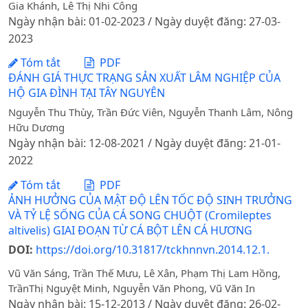
Gia Khánh, Lê Thị Nhi Công
Ngày nhận bài: 01-02-2023 / Ngày duyệt đăng: 27-03-
2023
Tóm tắt
PDF
ĐÁNH GIÁ THỰC TRẠNG SẢN XUẤT LÂM NGHIỆP CỦA
HỘ GIA ĐÌNH TẠI TÂY NGUYÊN
Nguyễn Thu Thùy, Trần Đức Viên, Nguyễn Thanh Lâm, Nông
Hữu Dương
Ngày nhận bài: 12-08-2021 / Ngày duyệt đăng: 21-01-
2022
Tóm tắt
PDF
ẢNH HƯỞNG CỦA MẬT ĐỘ LÊN TỐC ĐỘ SINH TRƯỞNG
VÀ TỶ LỆ SỐNG CỦA CÁ SONG CHUỘT (Cromileptes
altivelis) GIAI ĐOẠN TỪ CÁ BỘT LÊN CÁ HƯƠNG
DOI:
https://doi.org/10.31817/tckhnnvn.2014.12.1.
Vũ Văn Sáng, Trần Thế Mưu, Lê Xân, Phạm Thị Lam Hồng,
TrầnThị Nguyệt Minh, Nguyễn Văn Phong, Vũ Văn In
Ngày nhận bài: 15-12-2013 / Ngày duyệt đăng: 26-02-