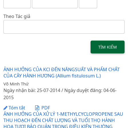
Theo Tác giả
TÌM KIẾM
ẢNH HƯỞNG CỦA KCl ĐẾN NĂNGSUẤT VÀ PHẨM CHẤT
CỦA CÂY HÀNH HƯƠNG (Allium fistulosum L.)
Võ Minh Thứ
Ngày nhận bài: 25-07-2014 / Ngày duyệt đăng: 04-06-
2015
Tóm tắt
PDF
ẢNH HƯỞNG CỦA XỬ LÝ 1-METHYLCYCLOPROPENE SAU
THU HOẠCH ĐẾN CHẤT LƯỢNG VÀ TUỔI THỌ HÀNH
HOA TƯƠI BẢO QUẢN TRONG ĐIỀU KIỆN THƯỜNG