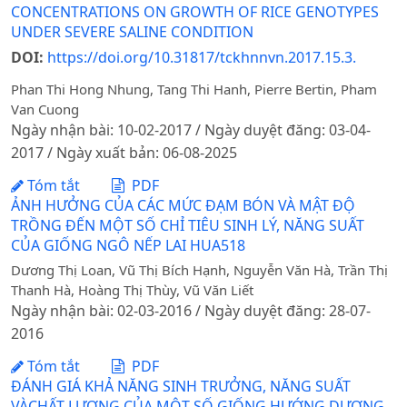
CONCENTRATIONS ON GROWTH OF RICE GENOTYPES
UNDER SEVERE SALINE CONDITION
DOI:
https://doi.org/10.31817/tckhnnvn.2017.15.3.
Phan Thi Hong Nhung, Tang Thi Hanh, Pierre Bertin, Pham
Van Cuong
Ngày nhận bài: 10-02-2017 / Ngày duyệt đăng: 03-04-
2017 / Ngày xuất bản: 06-08-2025
Tóm tắt
PDF
ẢNH HƯỞNG CỦA CÁC MỨC ĐẠM BÓN VÀ MẬT ĐỘ
TRỒNG ĐẾN MỘT SỐ CHỈ TIÊU SINH LÝ, NĂNG SUẤT
CỦA GIỐNG NGÔ NẾP LAI HUA518
Dương Thị Loan, Vũ Thị Bích Hạnh, Nguyễn Văn Hà, Trần Thị
Thanh Hà, Hoàng Thị Thùy, Vũ Văn Liết
Ngày nhận bài: 02-03-2016 / Ngày duyệt đăng: 28-07-
2016
Tóm tắt
PDF
ĐÁNH GIÁ KHẢ NĂNG SINH TRƯỞNG, NĂNG SUẤT
VÀCHẤT LƯỢNG CỦA MỘT SỐ GIỐNG HƯỚNG DƯƠNG