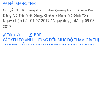
VÀ NÁI MANG THAI
Nguyễn Thị Phương Giang, Hán Quang Hạnh, Phạm Kim
Đăng, Vũ Tiến Việt Dũng, Chetana Mirle, Vũ Đình Tôn
Ngày nhận bài: 01-07-2017 / Ngày duyệt đăng: 09-08-
2017
Tóm tắt
PDF
CÁC YẾU TỐ ẢNH HƯỞNG ĐẾN MỨC ĐỘ THAM GIA THỊ
TRƯỜNG CỦA CÁC HỘ CHĂN NUÔI GÀ HỒ TRÊN ĐỊA
BÀN HUYỆN THUẬN THÀNH, TỈNH BẮC NINH
DOI:
https://doi.org/10.31817/tckhnnvn.2018.16.1.
Bùi Hồng Quý, Đỗ Thị Mỹ Hạnh, Nguyễn Văn Phương
Ngày nhận bài: 12-08-2016 / Ngày duyệt đăng: 01-02-
2018 / Ngày xuất bản: 12-06-2025
Tóm tắt
PDF
XÂY DỰNG QUỸ ĐẠO CỤC BỘ CHO ROBOT TỰ HÀNH
TRONG NHÀ LƯỚI NÔNG NGHIỆP TRÊN NỀN TẢNG HỆ
ĐIỀU HÀNH ROS