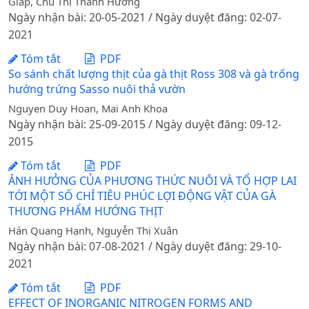
Giáp, Chu Thị Thanh Hương
Ngày nhận bài: 20-05-2021 / Ngày duyệt đăng: 02-07-
2021
Tóm tắt
PDF
So sánh chất lượng thịt của gà thịt Ross 308 và gà trống
hướng trứng Sasso nuôi thả vườn
Nguyen Duy Hoan, Mai Anh Khoa
Ngày nhận bài: 25-09-2015 / Ngày duyệt đăng: 09-12-
2015
Tóm tắt
PDF
ẢNH HƯỞNG CỦA PHƯƠNG THỨC NUÔI VÀ TỔ HỢP LAI
TỚI MỘT SỐ CHỈ TIÊU PHÚC LỢI ĐỘNG VẬT CỦA GÀ
THƯƠNG PHẨM HƯỚNG THỊT
Hán Quang Hạnh, Nguyễn Thị Xuân
Ngày nhận bài: 07-08-2021 / Ngày duyệt đăng: 29-10-
2021
Tóm tắt
PDF
EFFECT OF INORGANIC NITROGEN FORMS AND