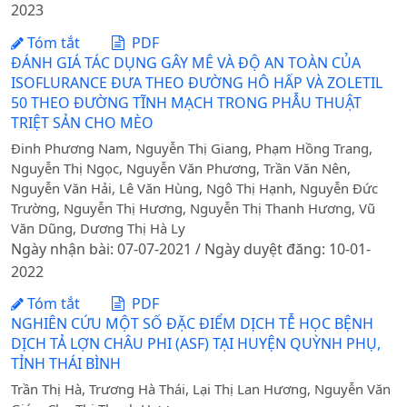
2023
Tóm tắt
PDF
ĐÁNH GIÁ TÁC DỤNG GÂY MÊ VÀ ĐỘ AN TOÀN CỦA
ISOFLURANCE ĐƯA THEO ĐƯỜNG HÔ HẤP VÀ ZOLETIL
50 THEO ĐƯỜNG TĨNH MẠCH TRONG PHẪU THUẬT
TRIỆT SẢN CHO MÈO
Đinh Phương Nam, Nguyễn Thị Giang, Phạm Hồng Trang,
Nguyễn Thị Ngọc, Nguyễn Văn Phương, Trần Văn Nên,
Nguyễn Văn Hải, Lê Văn Hùng, Ngô Thị Hạnh, Nguyễn Đức
Trường, Nguyễn Thị Hương, Nguyễn Thị Thanh Hương, Vũ
Văn Dũng, Dương Thị Hà Ly
Ngày nhận bài: 07-07-2021 / Ngày duyệt đăng: 10-01-
2022
Tóm tắt
PDF
NGHIÊN CỨU MỘT SỐ ĐẶC ĐIỂM DỊCH TỄ HỌC BỆNH
DỊCH TẢ LỢN CHÂU PHI (ASF) TẠI HUYỆN QUỲNH PHỤ,
TỈNH THÁI BÌNH
Trần Thị Hà, Trương Hà Thái, Lại Thị Lan Hương, Nguyễn Văn