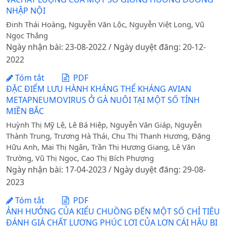
NHẬP NỘI
Đinh Thái Hoàng, Nguyễn Văn Lộc, Nguyễn Việt Long, Vũ
Ngọc Thắng
Ngày nhận bài: 23-08-2022 / Ngày duyệt đăng: 20-12-
2022
Tóm tắt
PDF
ĐẶC ĐIỂM LƯU HÀNH KHÁNG THỂ KHÁNG AVIAN
METAPNEUMOVIRUS Ở GÀ NUÔI TẠI MỘT SỐ TỈNH
MIỀN BẮC
Huỳnh Thị Mỹ Lệ, Lê Bá Hiệp, Nguyễn Văn Giáp, Nguyễn
Thành Trung, Trương Hà Thái, Chu Thị Thanh Hương, Đặng
Hữu Anh, Mai Thị Ngân, Trần Thị Hương Giang, Lê Văn
Trường, Vũ Thị Ngọc, Cao Thị Bích Phượng
Ngày nhận bài: 17-04-2023 / Ngày duyệt đăng: 29-08-
2023
Tóm tắt
PDF
ẢNH HƯỞNG CỦA KIỂU CHUỒNG ĐẾN MỘT SỐ CHỈ TIÊU
ĐÁNH GIÁ CHẤT LƯỢNG PHÚC LỢI CỦA LỢN CÁI HẬU BỊ