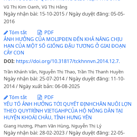
Vũ Thị Kim Oanh, Vũ Thị Hằng
Ngày nhận bài: 15-10-2015 / Ngày duyệt đăng: 05-05-
2016
Tóm tắt
PDF
ẢNH HƯỞNG CỦA MOLIPĐEN ĐẾN KHẢ NĂNG CHỊU
HẠN CỦA MỘT SỐ GIỐNG ĐẬU TƯƠNG Ở GIAI ĐOẠN
CÂY CON
DOI:
https://doi.org/10.31817/tckhnnvn.2014.12.7.
Trần Khánh Vân, Nguyễn Thị Thao, Trần Thị Thanh Huyền
Ngày nhận bài: 25-07-2014 / Ngày duyệt đăng: 11-10-
2014 / Ngày xuất bản: 06-08-2025
Tóm tắt
PDF
YẾU TỐ ẢNH HƯỞNG TỚI QUYẾT ĐỊNHCHĂN NUÔI LỢN
THEO QUYTRÌNH VIETGAHPCỦA HỘ NÔNG DÂN TẠI
HUYỆN KHOÁI CHÂU, TỈNH HƯNG YÊN
Giang Hương, Phạm Văn Hùng, Nguyễn Thị Lý
Ngày nhận bài: 28-02-2023 / Ngày duyệt đăng: 22-05-