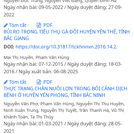
Nguyễn Đức Trung, Nguyễn Viết Đăng, Quyền Đình Hà
Ngày nhận bài: 09-05-2022 / Ngày duyệt đăng: 27-09-
2022
Tóm tắt
PDF
RỦI RO TRONG TIÊU THỤ GÀ ĐỒI HUYỆN YÊN THẾ, TỈNH
BẮC GIANG
DOI:
https://doi.org/10.31817/tckhnnvn.2016.14.2.
Mai Thị Huyền, Phạm Văn Hùng
Ngày nhận bài: 07-12-2015 / Ngày duyệt đăng: 18-03-
2016 / Ngày xuất bản: 06-08-2025
Tóm tắt
PDF
THỰC TRẠNG CHĂN NUÔI LỢN TRONG BỐI CẢNH DỊCH
BỆNH Ở HUYỆN YÊN PHONG, TỈNH BẮC NINH
Nguyễn Văn Phơ, Phạm Văn Hùng, Nguyễn Thị Thu Huyền,
Ninh Xuân Trung, Nguyễn Thị Tuyết, Trần Thanh Hà, Vũ Thị
Khánh Toàn, Tạ Thị Thùy
Ngày nhận bài: 01-03-2021 / Ngày duyệt đăng: 28-05-
2021