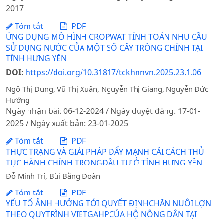
2017
Tóm tắt
PDF
ỨNG DỤNG MÔ HÌNH CROPWAT TÍNH TOÁN NHU CẦU
SỬ DỤNG NƯỚC CỦA MỘT SỐ CÂY TRỒNG CHÍNH TẠI
TỈNH HƯNG YÊN
DOI:
https://doi.org/10.31817/tckhnnvn.2025.23.1.06
Ngô Thị Dung, Vũ Thị Xuân, Nguyễn Thị Giang, Nguyễn Đức
Hưởng
Ngày nhận bài: 06-12-2024 / Ngày duyệt đăng: 17-01-
2025 / Ngày xuất bản: 23-01-2025
Tóm tắt
PDF
THỰC TRẠNG VÀ GIẢI PHÁP ĐẨY MẠNH CẢI CÁCH THỦ
TỤC HÀNH CHÍNH TRONGĐẦU TƯ Ở TỈNH HƯNG YÊN
Đỗ Minh Trí, Bùi Bằng Đoàn
Tóm tắt
PDF
YẾU TỐ ẢNH HƯỞNG TỚI QUYẾT ĐỊNHCHĂN NUÔI LỢN
THEO QUYTRÌNH VIETGAHPCỦA HỘ NÔNG DÂN TẠI