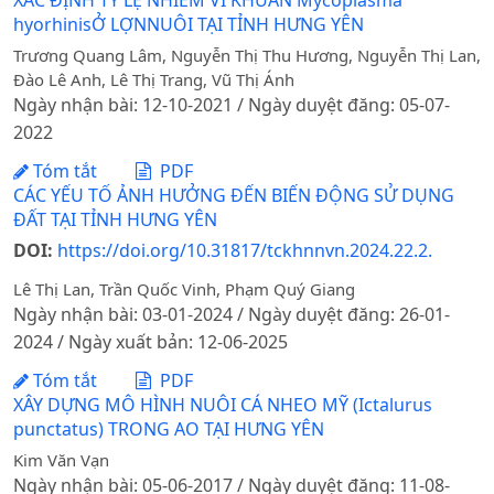
XÁC ĐỊNH TỶ LỆ NHIỄM VI KHUẨN Mycoplasma
hyorhinisỞ LỢNNUÔI TẠI TỈNH HƯNG YÊN
Trương Quang Lâm, Nguyễn Thị Thu Hương, Nguyễn Thị Lan,
Đào Lê Anh, Lê Thị Trang, Vũ Thị Ánh
Ngày nhận bài: 12-10-2021 / Ngày duyệt đăng: 05-07-
2022
Tóm tắt
PDF
CÁC YẾU TỐ ẢNH HƯỞNG ĐẾN BIẾN ĐỘNG SỬ DỤNG
ĐẤT TẠI TỈNH HƯNG YÊN
DOI:
https://doi.org/10.31817/tckhnnvn.2024.22.2.
Lê Thị Lan, Trần Quốc Vinh, Phạm Quý Giang
Ngày nhận bài: 03-01-2024 / Ngày duyệt đăng: 26-01-
2024 / Ngày xuất bản: 12-06-2025
Tóm tắt
PDF
XÂY DỰNG MÔ HÌNH NUÔI CÁ NHEO MỸ (Ictalurus
punctatus) TRONG AO TẠI HƯNG YÊN
Kim Văn Vạn
Ngày nhận bài: 05-06-2017 / Ngày duyệt đăng: 11-08-