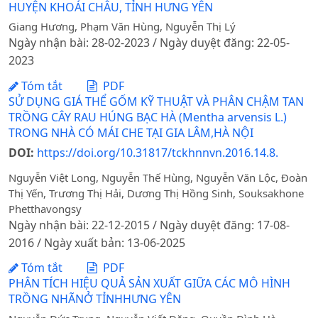
HUYỆN KHOÁI CHÂU, TỈNH HƯNG YÊN
Giang Hương, Phạm Văn Hùng, Nguyễn Thị Lý
Ngày nhận bài: 28-02-2023 / Ngày duyệt đăng: 22-05-
2023
Tóm tắt
PDF
SỬ DỤNG GIÁ THỂ GỐM KỸ THUẬT VÀ PHÂN CHẬM TAN
TRỒNG CÂY RAU HÚNG BẠC HÀ (Mentha arvensis L.)
TRONG NHÀ CÓ MÁI CHE TẠI GIA LÂM,HÀ NỘI
DOI:
https://doi.org/10.31817/tckhnnvn.2016.14.8.
Nguyễn Việt Long, Nguyễn Thế Hùng, Nguyễn Văn Lộc, Đoàn
Thị Yến, Trương Thị Hải, Dương Thị Hồng Sinh, Souksakhone
Phetthavongsy
Ngày nhận bài: 22-12-2015 / Ngày duyệt đăng: 17-08-
2016 / Ngày xuất bản: 13-06-2025
Tóm tắt
PDF
PHÂN TÍCH HIỆU QUẢ SẢN XUẤT GIỮA CÁC MÔ HÌNH
TRỒNG NHÃNỞ TỈNHHƯNG YÊN