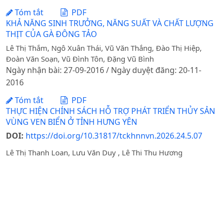
Tóm tắt
PDF
KHẢ NĂNG SINH TRƯỞNG, NĂNG SUẤT VÀ CHẤT LƯỢNG
THỊT CỦA GÀ ĐÔNG TẢO
Lê Thị Thắm, Ngô Xuân Thái, Vũ Văn Thắng, Đào Thị Hiệp,
Đoàn Văn Soạn, Vũ Đình Tôn, Đặng Vũ Bình
Ngày nhận bài: 27-09-2016 / Ngày duyệt đăng: 20-11-
2016
Tóm tắt
PDF
THỰC HIỆN CHÍNH SÁCH HỖ TRỢ PHÁT TRIỂN THỦY SẢN
VÙNG VEN BIỂN Ở TỈNH HƯNG YÊN
DOI:
https://doi.org/10.31817/tckhnnvn.2026.24.5.07
Lê Thị Thanh Loan, Lưu Văn Duy , Lê Thi Thu Hương
Ngày nhận bài: 31-01-2026 / Ngày duyệt đăng: 23-04-
2026 / Ngày xuất bản: 27-05-2026
Tóm tắt
PDF
PHÁTHIỆN AVIANPOXVIRUS Ở ĐÀNVỊT NUÔI TẠI TỈNH
HƯNG YÊN VÀNINH BÌNH