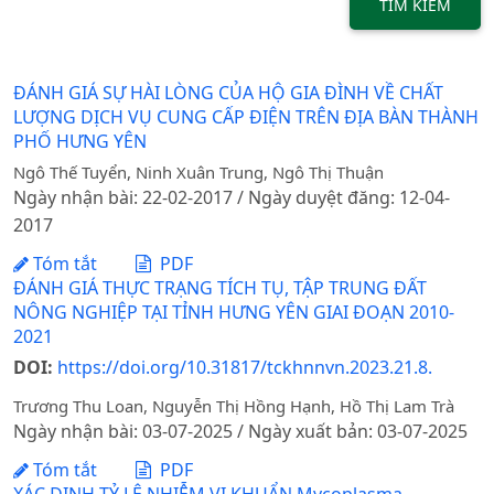
TÌM KIẾM
ĐÁNH GIÁ SỰ HÀI LÒNG CỦA HỘ GIA ĐÌNH VỀ CHẤT
LƯỢNG DỊCH VỤ CUNG CẤP ĐIỆN TRÊN ĐỊA BÀN THÀNH
PHỐ HƯNG YÊN
Ngô Thế Tuyển, Ninh Xuân Trung, Ngô Thị Thuận
Ngày nhận bài: 22-02-2017 / Ngày duyệt đăng: 12-04-
2017
Tóm tắt
PDF
ĐÁNH GIÁ THỰC TRẠNG TÍCH TỤ, TẬP TRUNG ĐẤT
NÔNG NGHIỆP TẠI TỈNH HƯNG YÊN GIAI ĐOẠN 2010-
2021
DOI:
https://doi.org/10.31817/tckhnnvn.2023.21.8.
Trương Thu Loan, Nguyễn Thị Hồng Hạnh, Hồ Thị Lam Trà
Ngày nhận bài: 03-07-2025 / Ngày xuất bản: 03-07-2025
Tóm tắt
PDF